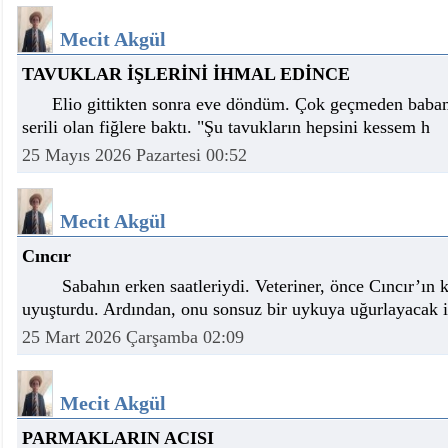
istiyor
19:06
- Öter: Maneviyatı ve ahlaki yapıyı bozan en büy
Mecit Akgül
kumardır
18:06
- MARSU, Kabala Mahallesi'nin Yaklaşık 40 Yıllık
18:14
- VEFAT • Mehmet Ata Baştuğ
TAVUKLAR İŞLERİNİ İHMAL EDİNCE
13:14
- Mardin’de yangına müdahale eden itfaiye aracının
13:13
- Başkan Genç, Şırnak'ta dönel kavşak çağrısını y
Elio gittikten sonra eve döndüm. Çok geçmeden babam
13:07
- Bakan Memişoğlu: 500 yataklı hastanemizi 2027'
serili olan fiğlere baktı. "Şu tavukların hepsini kessem h
13:06
- Bitlis'te bir kişinin hayatını kaybettiği husumet
25 Mayıs 2026 Pazartesi 00:52
13:05
- Öter: Çiftçinin kullandığı mazot, gübre ve ila
13:03
- Batman Üniversitesinin 2026 YKS kontenjanı 2 
Mecit Akgül
Cıncır
Sabahın erken saatleriydi. Veteriner, önce Cıncır’ın k
uyuşturdu. Ardından, onu sonsuz bir uykuya uğurlayacak i
25 Mart 2026 Çarşamba 02:09
Mecit Akgül
PARMAKLARIN ACISI