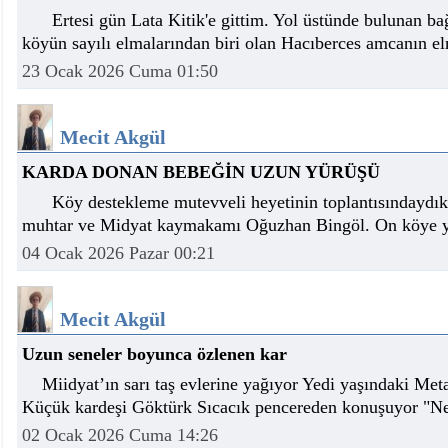
Ertesi gün Lata Kitik'e gittim. Yol üstünde bulunan b
köyün sayılı elmalarından biri olan Hacıberces amcanın e
23 Ocak 2026 Cuma 01:50
Mecit Akgül
KARDA DONAN BEBEĞİN UZUN YÜRÜŞÜ
Köy destekleme mutevveli heyetinin toplantısındaydık. B
muhtar ve Midyat kaymakamı Oğuzhan Bingöl. On köye ya
04 Ocak 2026 Pazar 00:21
Mecit Akgül
Uzun seneler boyunca özlenen kar
Miidyat’ın sarı taş evlerine yağıyor Yedi yaşındaki Met
Küçük kardeşi Göktürk Sıcacık pencereden konuşuyor "N
02 Ocak 2026 Cuma 14:26