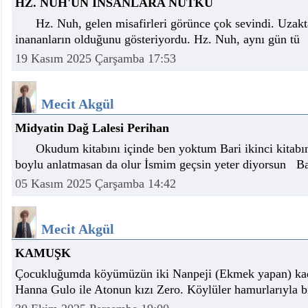
HZ. NUH'UN İNSANLARA NUTKU
Hz. Nuh, gelen misafirleri görünce çok sevindi. Uzakta
inananların olduğunu gösteriyordu. Hz. Nuh, aynı gün tü
19 Kasım 2025 Çarşamba 17:53
Mecit Akgül
Midyatin Dağ Lalesi Perihan
Okudum kitabını içinde ben yoktum Bari ikinci kitabın
boylu anlatmasan da olur İsmim geçsin yeter diyorsun Baz
05 Kasım 2025 Çarşamba 14:42
Mecit Akgül
KAMUŞK
Çocukluğumda köyümüzün iki Nanpeji (Ekmek yapan) kadın
Hanna Gulo ile Atonun kızı Zero. Köylüler hamurlarıyla b