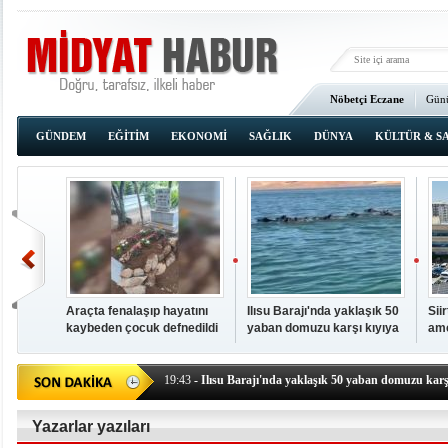
Nöbetçi Eczane
Günü
Ana Sayfa
GÜNDEM
EĞİTİM
EKONOMİ
SAĞLIK
DÜNYA
KÜLTÜR & S
Araçta fenalaşıp hayatını
Ilısu Barajı'nda yaklaşık 50
Sii
kaybeden çocuk defnedildi
yaban domuzu karşı kıyıya
ame
00:02
- OKUMAK İÇİN TIKLAYIN
yüzerek geçti
baş
19:44
- Araçta fenalaşıp hayatını kaybeden çocuk defne
19:43
- Ilısu Barajı'nda yaklaşık 50 yaban domuzu karşı
19:42
- Hacıoğlu: UMKE ekipleri bilgi, cesaret ve fedakâ
19:08
- Siirt'te açık kalp ameliyatları için geri sayım baş
Yazarlar yazıları
19:08
- HÜDA PAR Şırnak il başkanı Yalçın: Kuşkonar 