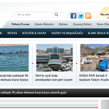
Ma
3
Diyarb
3
Bat
Nöbetçi Eczane
Günün Haberleri
Reklam
Ziyaretçi Defteri
Sitene Ekl
3
Ana Sayfa
Şı
3
IK
DÜNYA
KÜLTÜR & SANAT
TAZİYE VE BAŞSAĞLIĞI
KAMU İHALE İ
İsta
2
Barajı'nda yaklaşık 50
Siirt'te açık kalp
HÜDA PAR Şırnak il
 domuzu karşı kıyıya
ameliyatları için geri sayım
başkanı Yalçın: Kuşk
N TIKLAYIN
k geçti
başladı
Köyü sakinleri, köyle
p hayatını kaybeden çocuk defnedildi
dönmek istiyor
a yaklaşık 50 yaban domuzu karşı kıyıya yüzerek geçti
kipleri bilgi, cesaret ve fedakârlıklarıyla hayat kurtarıyor
p ameliyatları için geri sayım başladı
k il başkanı Yalçın: Kuşkonar Köyü sakinleri, köylerine dönmek