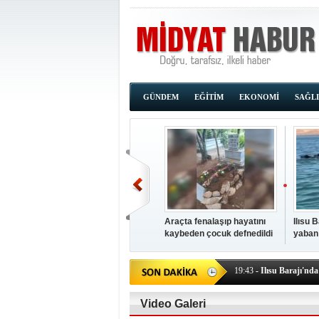
GÜNDEM
EĞİTİM
EKONOMİ
SAĞL
Araçta fenalaşıp hayatını
Ilısu 
kaybeden çocuk defnedildi
yaban
00:02
- OKUMAK İÇİ
yüzere
19:44
- Araçta fenalaşı
19:43
- Ilısu Barajı'nd
19:42
- Hacıoğlu: UMKE e
19:08
- Siirt'te açık kal
Video Galeri
19:08
- HÜDA PAR Şırna