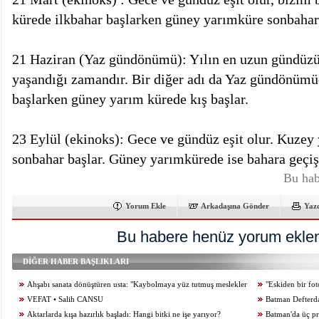
kürede ilkbahar başlarken güney yarımküre sonbahara
21 Haziran (Yaz gündönümü): Yılın en uzun gündüzü 
yaşandığı zamandır. Bir diğer adı da Yaz gündönüm
başlarken güney yarım kürede kış başlar.
23 Eylül (ekinoks): Gece ve gündüz eşit olur. Kuzey 
sonbahar başlar. Güney yarımkürede ise bahara geçi
Bu hab
Yorum Ekle
Arkadaşına Gönder
Yaz
Bu habere henüz yorum eklen
DİĞER HABER BAŞLIKLARI
Ahşabı sanata dönüştüren usta: "Kaybolmaya yüz tutmuş meslekler
"Eskiden bir fo
desteklenmeli"
VEFAT • Salih CANSU
birkaç tık yetiyor"
Batman Defterdar
Aktarlarda kışa hazırlık başladı: Hangi bitki ne işe yarıyor?
Batman'da üç pro