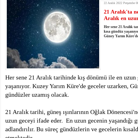
22 Aralık 2022 Perşembe 0
istiyor
19:06
- Öter: Maneviyatı ve ahlaki yapıyı bozan en büy
21 Aralık'ta ne
kumardır
18:06
- MARSU, Kabala Mahallesi'nin Yaklaşık 40 Yıllık
Aralık en uzun
18:14
- VEFAT • Mehmet Ata Baştuğ
13:14
- Mardin’de yangına müdahale eden itfaiye aracının
Her sene 21 Aralık ta
13:13
- Başkan Genç, Şırnak'ta dönel kavşak çağrısını y
kısa gündüz yaşanıyo
Güney Yarım Küre'de 
13:07
- Bakan Memişoğlu: 500 yataklı hastanemizi 2027'
13:06
- Bitlis'te bir kişinin hayatını kaybettiği husumet
13:05
- Öter: Çiftçinin kullandığı mazot, gübre ve ila
13:03
- Batman Üniversitesinin 2026 YKS kontenjanı 2 
Her sene 21 Aralık tarihinde kış dönümü ile en uzun
yaşanıyor. Kuzey Yarım Küre'de geceler uzarken, Gü
gündüzler uzamış olacak.
21 Aralık tarihi, güneş ışınlarının Oğlak Dönencesi'
uzun geceyi ifade eder. En uzun gecenin yaşandığı 
adlandırılır. Bu süreç gündüzlerin ve gecelerin kısald
etmektedir.