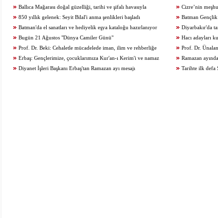
Ballıca Mağarası doğal güzelliği, tarihi ve şifalı havasıyla
Cizre’nin meşhur 
ziyaretçilerini büyülüyor
850 yıllık gelenek: Seyit Bilal'i anma şenlikleri başladı
Batman Gençlik 
Batman'da el sanatları ve hediyelik eşya kataloğu hazırlanıyor
Diyarbakır'da ta
Bugün 21 Ağustos "Dünya Camiler Günü"
Hacı adayları ku
Prof. Dr. Beki: Cehaletle mücadelede iman, ilim ve rehberliğe
Prof. Dr. Ünalan
ihtiyaç var!
Erbaş: Gençlerimize, çocuklarımıza Kur'an-ı Kerim'i ve namaz
değil, ruhen ve ahla
Ramazan ayında 
kılmayı öğretelim
Diyanet İşleri Başkanı Erbaş'tan Ramazan ayı mesajı
Tarihte ilk def
kılındı