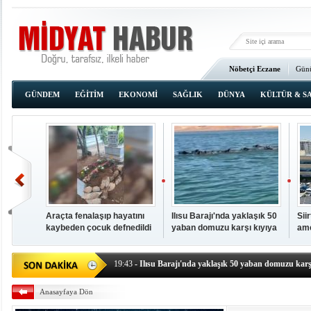
Nöbetçi Eczane
Günü
Ana Sayfa
GÜNDEM
EĞİTİM
EKONOMİ
SAĞLIK
DÜNYA
KÜLTÜR & S
Araçta fenalaşıp hayatını
Ilısu Barajı'nda yaklaşık 50
Sii
kaybeden çocuk defnedildi
yaban domuzu karşı kıyıya
ame
00:02
- OKUMAK İÇİN TIKLAYIN
yüzerek geçti
baş
19:44
- Araçta fenalaşıp hayatını kaybeden çocuk defne
19:43
- Ilısu Barajı'nda yaklaşık 50 yaban domuzu karşı
19:42
- Hacıoğlu: UMKE ekipleri bilgi, cesaret ve fedakâ
Anasayfaya Dön
19:08
- Siirt'te açık kalp ameliyatları için geri sayım baş
19:08
- HÜDA PAR Şırnak il başkanı Yalçın: Kuşkonar 