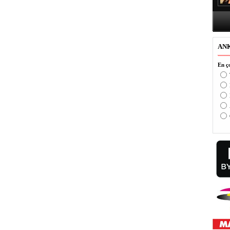
AN
En ço