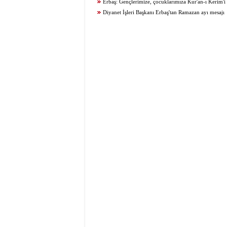
ihtiyaç var!
Erbaş: Gençlerimize, çocuklarımıza Kur'an-ı Kerim'
kılmayı öğretelim
Diyanet İşleri Başkanı Erbaş'tan Ramazan ayı mesajı