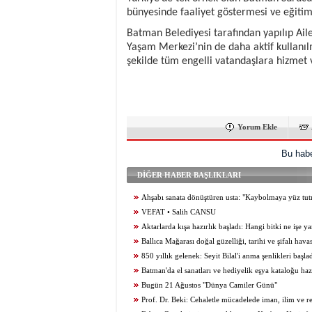
bünyesinde faaliyet göstermesi ve eğitiml
Batman Belediyesi tarafından yapılıp Ail
Yaşam Merkezi’nin de daha aktif kullanılm
şekilde tüm engelli vatandaşlara hizmet
Yorum Ekle
Bu habe
DİĞER HABER BAŞLIKLARI
Ahşabı sanata dönüştüren usta: "Kaybolmaya yüz tu
desteklenmeli"
VEFAT • Salih CANSU
Aktarlarda kışa hazırlık başladı: Hangi bitki ne işe y
Ballıca Mağarası doğal güzelliği, tarihi ve şifalı hava
ziyaretçilerini büyülüyor
850 yıllık gelenek: Seyit Bilal'i anma şenlikleri başla
Batman'da el sanatları ve hediyelik eşya kataloğu haz
Bugün 21 Ağustos "Dünya Camiler Günü"
Prof. Dr. Beki: Cehaletle mücadelede iman, ilim ve r