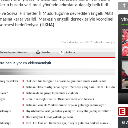
erin burada verilmesi yönünde adımlar atılacağı belirtildi.
e ve Sosyal Hizmetler İl Müdürlüğü’ne devredilen Engelli Aktif
asına karar verildi. Merkezin engelli dernekleriyle koordineli
VİD
 vermesi hedefleniyor.
(İLKHA)
Bu haber toplam 2702 defa okunmuştur
Arkadaşına Gönder
Yazdır
Yukarı
re henüz yorum eklenmemiştir.
B
tmuş meslekler
"Eskiden bir fotoğrafın arkasında günlerce emek vardı, şimdi
birkaç tık yetiyor"
Batman Defterdarlığı'ndan uyarı: Yurt dışı çıkış harcı 1000 TL oldu
arıyor?
Batman'da üç proje toplantıda ele alındı
sıyla
Cizre’nin meşhur tatlısı: Bırınczer sofraların baş tacı
A
dı
Batman Gençlik Merkezlerinde fırçalar geleceğe iz bırakıyor
Va
ırlanıyor
Diyarbakır'da tarih yeniden yazılıyor: Yüzyıllık yanlış düzeltildi!
Hacı adayları kutsal yolculuğa hazır
ehberliğe
Prof. Dr. Ünalan: Ramazan ayı, bireyin yalnızca fiziksel olarak