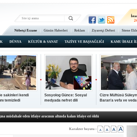
Şı
2
İsta
2
Nöbetçi Eczane
Günün Haberleri
Reklam
Ziyaretçi Defteri
Sitene Ekl
Ana Sayfa
IK
DÜNYA
KÜLTÜR & SANAT
TAZİYE VE BAŞSAĞLIĞI
KAMU İHALE İ
N TIKLAYIN
p hayatını kaybeden çocuk defnedildi
a yaklaşık 50 yaban domuzu karşı kıyıya yüzerek geçti
kipleri bilgi, cesaret ve fedakârlıklarıyla hayat kurtarıyor
p ameliyatları için geri sayım başladı
k il başkanı Yalçın: Kuşkonar Köyü sakinleri, köylerine dönmek
e sakinleri kendi
Sosyolog Günce: Sosyal
Cizre Müftüsü Süley
ı ve ahlaki yapıyı bozan en büyük olumsuzluklardan biri de sanal
nı temizledi
medyada nefret dili
Baran'a vefa ve veda
ahallesi'nin Yaklaşık 40 Yıllık Ana İsale Hattını Yeniliyor
toplumsal güveni
programı
t Ata Baştuğ
zayıflatıyor
na müdahale eden itfaiye aracının altında kalan itfaiye eri öldü
rnak'ta dönel kavşak çağrısını yineledi
: 500 yataklı hastanemizi 2027'nin ikinci yarısında hizmete açacağız
Karakter boyutu :
şinin hayatını kaybettiği husumet barışla son buldu