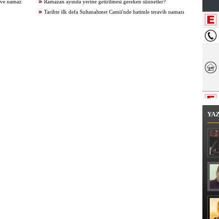
i ve namaz
değil, ruhen ve ahlaken de arınmasını sağlar
Ramazan ayında yerine getirilmesi gereken sünnetler?
Tarihte ilk defa Sultanahmet Camii'nde hatimle teravih namazı
kılındı
YA