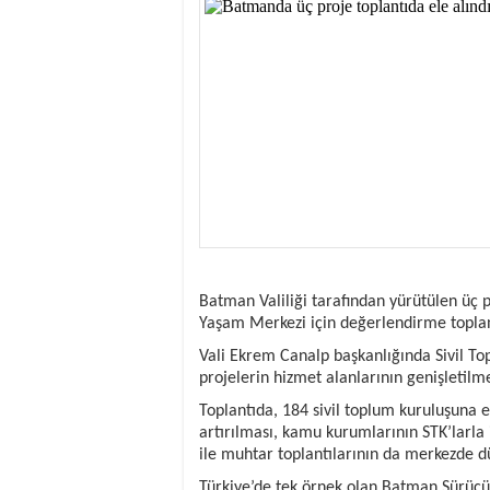
13:05
- Öter: Çiftçinin
13:03
- Batman Üniversi
Batman Valiliği tarafından yürütülen üç p
Yaşam Merkezi için değerlendirme toplant
Vali Ekrem Canalp başkanlığında Sivil To
projelerin hizmet alanlarının genişletilme
Toplantıda, 184 sivil toplum kuruluşuna e
artırılması, kamu kurumlarının STK’larla 
ile muhtar toplantılarının da merkezde dü
Türkiye’de tek örnek olan Batman Sürücü 