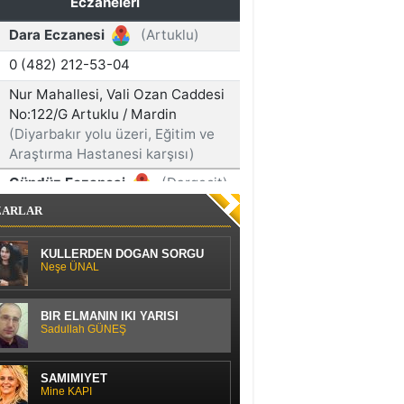
ZARLAR
KÜLLERDEN DOĞAN SORGU
Neşe ÜNAL
BİR ELMANIN İKİ YARISI
Sadullah GÜNEŞ
SAMİMİYET
Mine KAPI