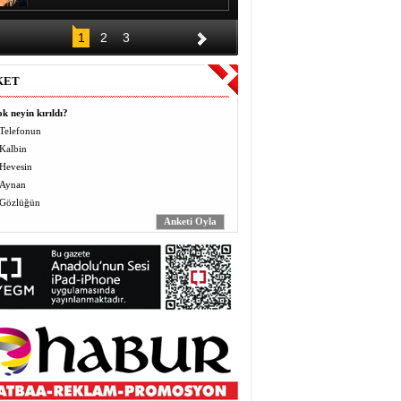
DÜĞÜNÜN ALKIŞI BİR GECE,
1
2
3
BORCU KAÇ YIL?
Halil EL
KET
Vermek (Mahbo) ve Almak
(Masbo): Anlayış ve Bilinç
k neyin kırıldı?
Yusuf BEĞTAŞ
Telefonun
Kalbin
ÖĞRETMENLER BÖYLE ZULÜM
Hevesin
GÖRMEDİ
Abdulaziz ALTEKİN
Aynan
Gözlüğün
AVZER
Mahabat İskenderoğlu
TAVUKLAR İŞLERİNİ İHMAL
EDİNCE
Mecit Akgül