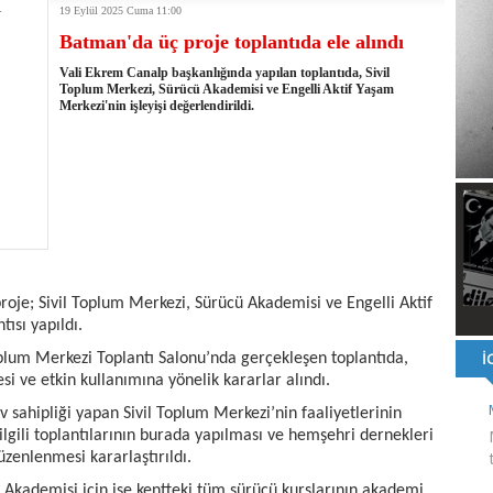
19 Eylül 2025 Cuma 11:00
 kullandığı mazot, gübre ve ilaçtan ÖTV ve KDV alınmamalı
Batman'da üç proje toplantıda ele alındı
tesinin 2026 YKS kontenjanı 2 bin 737'ye yükseldi
Vali Ekrem Canalp başkanlığında yapılan toplantıda, Sivil
Toplum Merkezi, Sürücü Akademisi ve Engelli Aktif Yaşam
Merkezi'nin işleyişi değerlendirildi.
roje; Sivil Toplum Merkezi, Sürücü Akademisi ve Engelli Aktif
ısı yapıldı.
plum Merkezi Toplantı Salonu’nda gerçekleşen toplantıda,
si ve etkin kullanımına yönelik kararlar alındı.
v sahipliği yapan Sivil Toplum Merkezi’nin faaliyetlerinin
ilgili toplantılarının burada yapılması ve hemşehri dernekleri
zenlenmesi kararlaştırıldı.
Akademisi için ise kentteki tüm sürücü kurslarının akademi