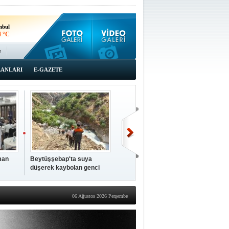
rnak
8 °C
nbul
4 °C
e
LANLARI
E-GAZETE
man
Beytüşşebap'ta suya
düşerek kaybolan genci
arama çalışmaları 3'üncü
gününde sürüyor
06 Ağustos 2026 Perşembe