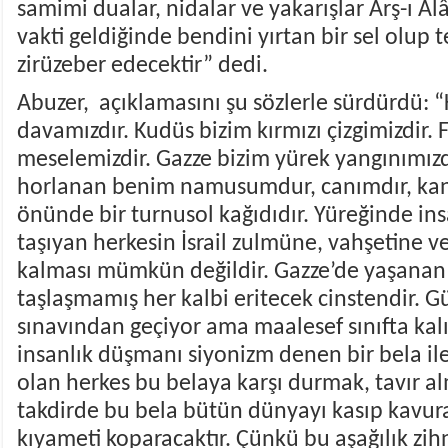
samimi dualar, nidalar ve yakarışlar Arş-ı Âlâ
vakti geldiğinde bendini yırtan bir sel olup te
zirüzeber edecektir” dedi.
Abuzer, açıklamasını şu sözlerle sürdürdü: 
davamızdır. Kudüs bizim kırmızı çizgimizdir. F
meselemizdir. Gazze bizim yürek yangınımızd
horlanan benim namusumdur, canımdır, kanı
önünde bir turnusol kağıdıdır. Yüreğinde insa
taşıyan herkesin İsrail zulmüne, vahşetine ve
kalması mümkün değildir. Gazze’de yaşanan 
taşlaşmamış her kalbi eritecek cinstendir. 
sınavından geçiyor ama maalesef sınıfta kalı
insanlık düşmanı siyonizm denen bir bela ile 
olan herkes bu belaya karşı durmak, tavır a
takdirde bu bela bütün dünyayı kasıp kavura
kıyameti koparacaktır. Çünkü bu aşağılık zihn