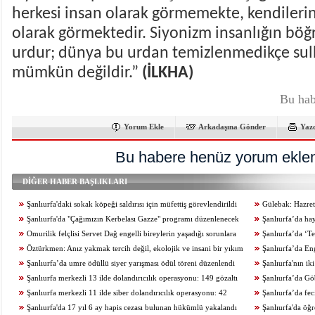
herkesi insan olarak görmemekte, kendilerin
olarak görmektedir. Siyonizm insanlığın böğ
urdur; dünya bu urdan temizlenmedikçe sul
mümkün değildir.”
(İLKHA)
Bu hab
Yorum Ekle
Arkadaşına Gönder
Yaz
Bu habere henüz yorum eklen
DİĞER HABER BAŞLIKLARI
Şanlıurfa'daki sokak köpeği saldırısı için müfettiş görevlendirildi
Gülebak: Hazreti
Şanlıurfa'da "Çağımızın Kerbelası Gazze" programı düzenlenecek
Şanlıurfa’da ha
Omurilik felçlisi Servet Dağ engelli bireylerin yaşadığı sorunlara
artırıldı
Şanlıurfa’da ‘Te
dikkat çekti
Öztürkmen: Anız yakmak tercih değil, ekolojik ve insani bir yıkım
yapıldı
Şanlıurfa’da Enge
Şanlıurfa’da umre ödüllü siyer yarışması ödül töreni düzenlendi
düzenlendi
Şanlıurfa'nın ik
Şanlıurfa merkezli 13 ilde dolandırıcılık operasyonu: 149 gözaltı
Şanlıurfa’da Göb
Şanlıurfa merkezli 11 ilde siber dolandırıcılık operasyonu: 42
yakalandı
Şanlıurfa’da feci
gözaltı
Şanlıurfa'da 17 yıl 6 ay hapis cezası bulunan hükümlü yakalandı
Şanlıurfa'da öğ