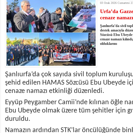
03 Ocak 2026 Cumartesi 2
kumardır
18:06
- MARSU, Kabala Mahallesi'nin Yaklaşık 40 Yıllık
Urfa’da Gazze
18:14
- VEFAT • Mehmet Ata Baştuğ
cenaze namazı 
13:14
- Mardin’de yangına müdahale eden itfaiye aracının
13:13
- Başkan Genç, Şırnak'ta dönel kavşak çağrısını y
Şanlıurfa’da sivil t
13:07
- Bakan Memişoğlu: 500 yataklı hastanemizi 2027'
destek amacıyla düz
Sözcüsü Ebu Ubeyde b
13:06
- Bitlis'te bir kişinin hayatını kaybettiği husumet
cenaze namazı kılındı,
13:05
- Öter: Çiftçinin kullandığı mazot, gübre ve ila
olduklarını
13:03
- Batman Üniversitesinin 2026 YKS kontenjanı 2 
Şanlıurfa’da çok sayıda sivil toplum kuruluş
şehid edilen HAMAS Sözcüsü Ebu Ubeyde içi
cenaze namazı etkinliği düzenledi.
Eyyüp Peygamber Camii’nde kılınan öğle na
Ebu Ubeyde olmak üzere tüm şehitler için g
duruldu.
Namazın ardından STK’lar öncülüğünde binl