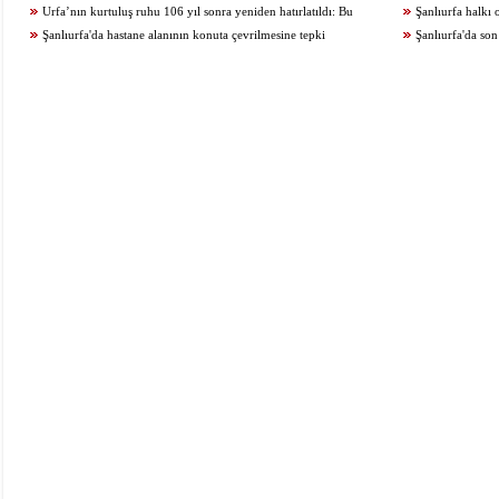
Urfa’nın kurtuluş ruhu 106 yıl sonra yeniden hatırlatıldı: Bu
Şanlıurfa halkı 
topraklar kanla ve imanla savunuldu
Şanlıurfa'da hastane alanının konuta çevrilmesine tepki
Şanlıurfa'da so