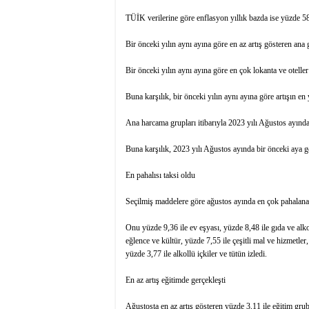
TÜİK verilerine göre enflasyon yıllık bazda ise yüzde 58
Bir önceki yılın aynı ayına göre en az artış gösteren ana
Bir önceki yılın aynı ayına göre en çok lokanta ve oteller 
Buna karşılık, bir önceki yılın aynı ayına göre artışın e
Ana harcama grupları itibarıyla 2023 yılı Ağustos ayında,
Buna karşılık, 2023 yılı Ağustos ayında bir önceki aya g
En pahalısı taksi oldu
Seçilmiş maddelere göre ağustos ayında en çok pahalanan
Onu yüzde 9,36 ile ev eşyası, yüzde 8,48 ile gıda ve alko
eğlence ve kültür, yüzde 7,55 ile çeşitli mal ve hizmetler
yüzde 3,77 ile alkollü içkiler ve tütün izledi.
En az artış eğitimde gerçekleşti
Ağustosta en az artış gösteren yüzde 3,11 ile eğitim gru