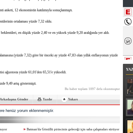
nti anketi, 12 ekonomistin katılımıyla sonuçlanmıştı.
ntilerinin ortalaması yüzde 7,32 oldu.
 beklentileri, en düşük yüzde 2,40 ve en yüksek yüzde 9,20 aralığında yer aldı.
talamasına (yüzde 7,32) göre bir önceki ay yüzde 47,83 olan yıllık enflasyonun yüzde
YA
isi ağustosta yüzde 61,01'den 65,51'e yükseldi.
de 9,49 artış göstermişti.
Bu haber toplam 1097 defa okunmuştur
Arkadaşına Gönder
Yazdır
Yukarı
re henüz yorum eklenmemiştir.
amıyor
Batman'da Gönüllü pirincinin geleceği için saha çalışmaları sürüyor