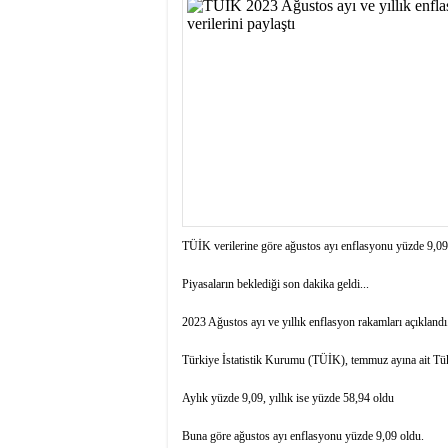
istiyor
19:06
- Öter: Maneviyat
kumardır
18:06
- MARSU, Kabala M
18:14
- VEFAT • Mehme
13:14
- Mardin’de yangı
13:13
- Başkan Genç, Şı
13:07
- Bakan Memişoğlu
13:06
- Bitlis'te bir ki
13:05
- Öter: Çiftçinin
13:03
- Batman Üniversi
TÜİK verilerine göre ağustos ayı enflasyonu yüzde 9,09 
Piyasaların beklediği son dakika geldi...
2023 Ağustos ayı ve yıllık enflasyon rakamları açıklandı
Türkiye İstatistik Kurumu (TÜİK), temmuz ayına ait Tüke
Aylık yüzde 9,09, yıllık ise yüzde 58,94 oldu
Buna göre ağustos ayı enflasyonu yüzde 9,09 oldu.