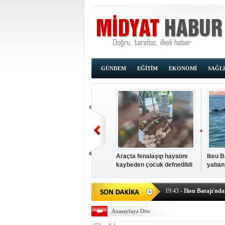
GÜNDEM
EĞİTİM
EKONOMİ
SAĞL
Araçta fenalaşıp hayatını
Ilısu 
kaybeden çocuk defnedildi
yaban
00:02
- OKUMAK İÇİ
yüzere
19:44
- Araçta fenalaşı
19:43
- Ilısu Barajı'nd
19:42
- Hacıoğlu: UMKE e
Anasayfaya Dön
19:08
- Siirt'te açık kal
19:08
- HÜDA PAR Şırna