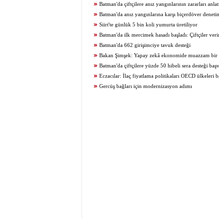
Batman'da çiftçilere anız yangınlarının zararları anlat
Batman'da anız yangınlarına karşı biçerdöver deneti
Siirt'te günlük 5 bin koli yumurta üretiliyor
Batman'da ilk mercimek hasadı başladı: Çiftçiler ve
maliyetlerden şikâyetçi
Batman'da 662 girişimciye tavuk desteği
Bakan Şimşek: Yapay zekâ ekonomide muazzam bir 
sahiptir
Batman'da çiftçilere yüzde 50 hibeli sera desteği başv
Eczacılar: İlaç fiyatlama politikaları OECD ülkeleri b
belirlenmeli
Gercüş bağları için modernizasyon adımı