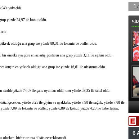
,94'e yükseldi.
 grup yüzde 24,97 ile konut oldu.
VİD
arttı
n yüksek olduğu ana grup ise yüzde 89,31 ile lokanta ve oteller oldu.
 bir önceki aya göre en az artış gösteren ana grup yüzde 3,11 ile eğitim oldu.
öre artışın en yüksek olduğu ana grup ise yüzde 16,61 ile ulaştırma oldu.
B
 madde yüzde 74,67 ile şans oyunları oldu, onu yüzde 53,35 ile taksi oldu.
lsüz içecekler, yüzde 8,25 ile giyim ve ayakkabı, yüzde 7,98 ile sağlık, yüzde 7,88 ile
, yüzde 7,09 ile lokanta ve oteller, yüzde 6,89 ile konut, yüzde 4,28 ile haberleşme,
A
Va
bu olurken, hiçbir grupta düşüş gerçekleşmedi.