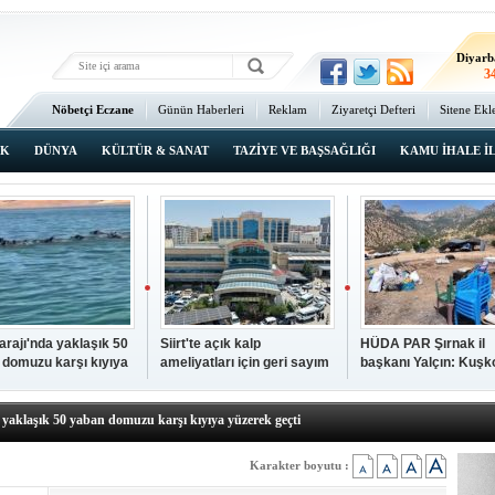
Ma
3
Diyarb
3
Bat
Nöbetçi Eczane
Günün Haberleri
Reklam
Ziyaretçi Defteri
Sitene Ekl
2
Ana Sayfa
Şı
3
IK
DÜNYA
KÜLTÜR & SANAT
TAZİYE VE BAŞSAĞLIĞI
KAMU İHALE İ
İsta
2
Barajı'nda yaklaşık 50
Siirt'te açık kalp
HÜDA PAR Şırnak il
 domuzu karşı kıyıya
ameliyatları için geri sayım
başkanı Yalçın: Kuşk
N TIKLAYIN
k geçti
başladı
Köyü sakinleri, köyle
p hayatını kaybeden çocuk defnedildi
dönmek istiyor
a yaklaşık 50 yaban domuzu karşı kıyıya yüzerek geçti
kipleri bilgi, cesaret ve fedakârlıklarıyla hayat kurtarıyor
p ameliyatları için geri sayım başladı
Karakter boyutu :
k il başkanı Yalçın: Kuşkonar Köyü sakinleri, köylerine dönmek