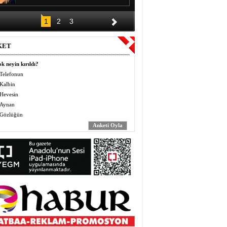
DÜĞÜNÜN ALKIŞI BİR GECE,
1
2
3
BORCU KAÇ YIL?
Halil EL
KET
Vermek (Mahbo) ve Almak
(Masbo): Anlayış ve Bilinç
k neyin kırıldı?
Yusuf BEĞTAŞ
Telefonun
Kalbin
ÖĞRETMENLER BÖYLE ZULÜM
Hevesin
GÖRMEDİ
Abdulaziz ALTEKİN
Aynan
Gözlüğün
AVZER
Mahabat İskenderoğlu
TAVUKLAR İŞLERİNİ İHMAL
EDİNCE
Mecit Akgül