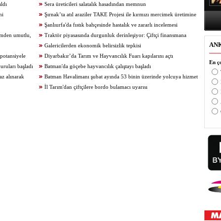
ıldı
Sera üreticileri salatalık hasadından memnun
mi
Şırnak’ta atıl araziler TAKE Projesi ile kırmızı mercimek üretimine
kazandırıldı
Şanlıurfa'da fıstık bahçesinde hastalık ve zararlı incelemesi
rimden umutlu,
Traktör piyasasında durgunluk derinleşiyor: Çiftçi finansmana
AN
ulaşamıyor
Galericilerden ekonomik belirsizlik tepkisi
potansiyele
Diyarbakır’da Tarım ve Hayvancılık Fuarı kapılarını açtı
En ço
uruları başladı
Batman'da göçebe hayvancılık çalıştayı başladı
az alınarak
Batman Havalimanı şubat ayında 53 binin üzerinde yolcuya hizmet
verdi
İl Tarım'dan çiftçilere bordo bulamacı uyarısı