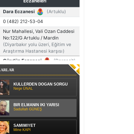
ZARLAR
KÜLLERDEN DOĞAN SORGU
Neşe ÜNAL
BİR ELMANIN İKİ YARISI
Sadullah GÜNEŞ
SAMİMİYET
Mine KAPI