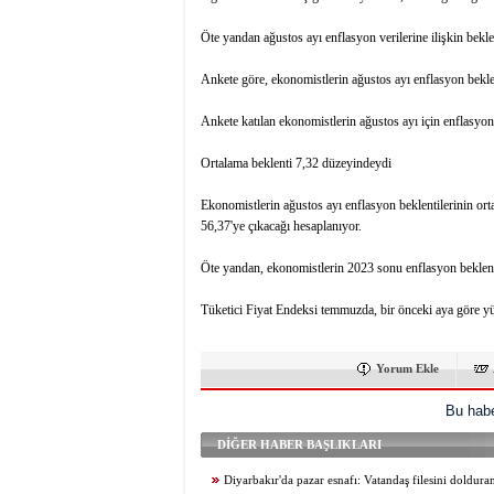
Öte yandan ağustos ayı enflasyon verilerine ilişkin bekle
Ankete göre, ekonomistlerin ağustos ayı enflasyon bekle
Ankete katılan ekonomistlerin ağustos ayı için enflasyon
Ortalama beklenti 7,32 düzeyindeydi
Ekonomistlerin ağustos ayı enflasyon beklentilerinin or
56,37'ye çıkacağı hesaplanıyor.
Öte yandan, ekonomistlerin 2023 sonu enflasyon beklent
Tüketici Fiyat Endeksi temmuzda, bir önceki aya göre yüz
Yorum Ekle
Bu habe
DİĞER HABER BAŞLIKLARI
Diyarbakır'da pazar esnafı: Vatandaş filesini doldur