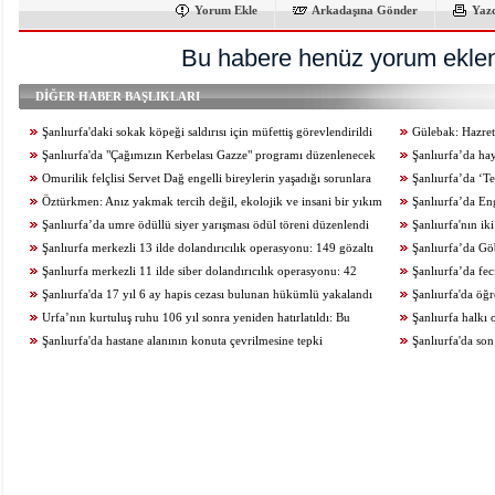
Yorum Ekle
Arkadaşına Gönder
Yaz
Bu habere henüz yorum eklen
DİĞER HABER BAŞLIKLARI
Şanlıurfa'daki sokak köpeği saldırısı için müfettiş görevlendirildi
Gülebak: Hazreti
Şanlıurfa'da "Çağımızın Kerbelası Gazze" programı düzenlenecek
Şanlıurfa’da ha
Omurilik felçlisi Servet Dağ engelli bireylerin yaşadığı sorunlara
artırıldı
Şanlıurfa’da ‘Te
dikkat çekti
Öztürkmen: Anız yakmak tercih değil, ekolojik ve insani bir yıkım
yapıldı
Şanlıurfa’da Enge
Şanlıurfa’da umre ödüllü siyer yarışması ödül töreni düzenlendi
düzenlendi
Şanlıurfa'nın ik
Şanlıurfa merkezli 13 ilde dolandırıcılık operasyonu: 149 gözaltı
Şanlıurfa’da Göb
Şanlıurfa merkezli 11 ilde siber dolandırıcılık operasyonu: 42
yakalandı
Şanlıurfa’da feci
gözaltı
Şanlıurfa'da 17 yıl 6 ay hapis cezası bulunan hükümlü yakalandı
Şanlıurfa'da öğ
Urfa’nın kurtuluş ruhu 106 yıl sonra yeniden hatırlatıldı: Bu
Şanlıurfa halkı 
topraklar kanla ve imanla savunuldu
Şanlıurfa'da hastane alanının konuta çevrilmesine tepki
Şanlıurfa'da so