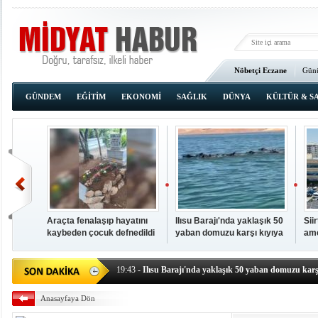
Nöbetçi Eczane
Günü
Ana Sayfa
GÜNDEM
EĞİTİM
EKONOMİ
SAĞLIK
DÜNYA
KÜLTÜR & S
Araçta fenalaşıp hayatını
Ilısu Barajı'nda yaklaşık 50
Sii
kaybeden çocuk defnedildi
yaban domuzu karşı kıyıya
ame
00:02
- OKUMAK İÇİN TIKLAYIN
yüzerek geçti
baş
19:44
- Araçta fenalaşıp hayatını kaybeden çocuk defne
19:43
- Ilısu Barajı'nda yaklaşık 50 yaban domuzu karşı
19:42
- Hacıoğlu: UMKE ekipleri bilgi, cesaret ve fedakâ
Anasayfaya Dön
19:08
- Siirt'te açık kalp ameliyatları için geri sayım baş
19:08
- HÜDA PAR Şırnak il başkanı Yalçın: Kuşkonar 