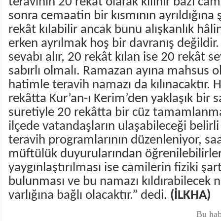
teravihin 20 rekât olarak kılınır bazı ca
sonra cemaatin bir kısmının ayrıldığına ş
rekât kılabilir ancak bunu alışkanlık hâl
erken ayrılmak hoş bir davranış değildir.
sevabı alır, 20 rekât kılan ise 20 rekât s
sabırlı olmalı. Ramazan ayına mahsus o
hatimle teravih namazı da kılınacaktır. 
rekâtta Kur’an-ı Kerim’den yaklaşık bir
suretiyle 20 rekâtta bir cüz tamamlanma
ilçede vatandaşların ulaşabileceği belirl
teravih programlarının düzenleniyor, saat
müftülük duyurularından öğrenilebilirler
yaygınlaştırılması ise camilerin fiziki şar
bulunması ve bu namazı kıldırabilecek n
varlığına bağlı olacaktır.” dedi.
(İLKHA)
Bu hab