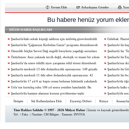
Yorum Ekle
Arkadaşına Gönder
Yaz
Bu habere henüz yorum eklen
DİĞER HABER BAŞLIKLARI
Şanlıurfa'daki sokak köpeği saldırısı için müfettiş görevlendirildi
Gülebak: Hazreti
Şanlıurfa'da "Çağımızın Kerbelası Gazze" programı düzenlenecek
Şanlıurfa’da ha
Omurilik felçlisi Servet Dağ engelli bireylerin yaşadığı sorunlara
artırıldı
Şanlıurfa’da ‘Te
dikkat çekti
Öztürkmen: Anız yakmak tercih değil, ekolojik ve insani bir yıkım
yapıldı
Şanlıurfa’da Enge
Şanlıurfa’da umre ödüllü siyer yarışması ödül töreni düzenlendi
düzenlendi
Şanlıurfa'nın ik
Şanlıurfa merkezli 13 ilde dolandırıcılık operasyonu: 149 gözaltı
Şanlıurfa’da Göb
Şanlıurfa merkezli 11 ilde siber dolandırıcılık operasyonu: 42
yakalandı
Şanlıurfa’da feci
gözaltı
Şanlıurfa'da 17 yıl 6 ay hapis cezası bulunan hükümlü yakalandı
Şanlıurfa'da öğ
Urfa’nın kurtuluş ruhu 106 yıl sonra yeniden hatırlatıldı: Bu
Şanlıurfa halkı 
topraklar kanla ve imanla savunuldu
Şanlıurfa'da hastane alanının konuta çevrilmesine tepki
Şanlıurfa'da so
İletişim
Sık Kullanılanlara Ekle
Ziyaretçi Defteri
Künye
Anasayfa
Tüm Hakları Saklıdır © 1997 - 2026 Midyat Habur
| İzinsiz ve kaynak gösterilmed
Tel : / Faks : | Yazılım:
CM Bilişim
- Tasarım:
INVIVA