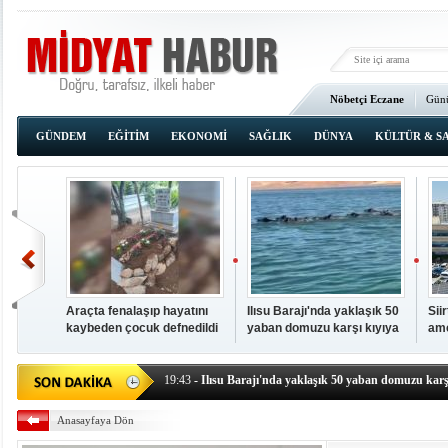
Nöbetçi Eczane
Günü
Ana Sayfa
GÜNDEM
EĞİTİM
EKONOMİ
SAĞLIK
DÜNYA
KÜLTÜR & S
Araçta fenalaşıp hayatını
Ilısu Barajı'nda yaklaşık 50
Sii
kaybeden çocuk defnedildi
yaban domuzu karşı kıyıya
ame
00:02
- OKUMAK İÇİN TIKLAYIN
yüzerek geçti
baş
19:44
- Araçta fenalaşıp hayatını kaybeden çocuk defne
19:43
- Ilısu Barajı'nda yaklaşık 50 yaban domuzu karşı
19:42
- Hacıoğlu: UMKE ekipleri bilgi, cesaret ve fedakâ
Anasayfaya Dön
19:08
- Siirt'te açık kalp ameliyatları için geri sayım baş
19:08
- HÜDA PAR Şırnak il başkanı Yalçın: Kuşkonar 