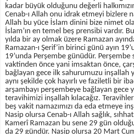
kadar büyük olduğunu değerli halkımızın
Cenab-ı Allah onu idrak etmeyi bizlere n
Allah bu yüce İslam dinini bize nimet ol
İslam’ın en temel beş prensibi vardır. B
yılda bir ay olmak üzere Ramazan ayında
Ramazan-ı Şerif’in birinci günü ayın 19’
19’unda Perşembe günüdür. Perşembe 
vaktinden önce yani imsaktan önce, ç
bağlayan gece ilk sahurumuzu inşallah 
aynı şekilde çok hayırlı ve faziletli bir i
arşambayı perşembeye bağlayan gece yat
teravihimizi inşallah kılacağız. Teravihle
beş vakit namazımızı da eda etmeye inş
Nasip olursa Cenab-ı Allah sağlık, sıhhat
Kamerî Ramazan bu sene 29 gün olduğu 
da 29 gündür. Nasip olursa 20 Mart C