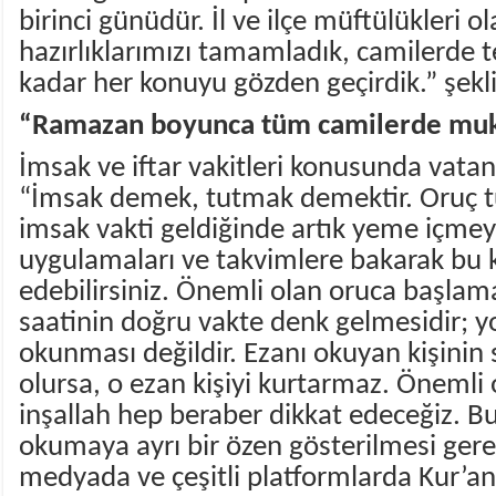
birinci günüdür. İl ve ilçe müftülükleri o
hazırlıklarımızı tamamladık, camilerde t
kadar her konuyu gözden geçirdik.” şekl
“Ramazan boyunca tüm camilerde muk
İmsak ve iftar vakitleri konusunda vatan
“İmsak demek, tutmak demektir. Oruç tu
imsak vakti geldiğinde artık yeme içmeyi
uygulamaları ve takvimlere bakarak bu 
edebilirsiniz. Önemli olan oruca başlam
saatinin doğru vakte denk gelmesidir; 
okunması değildir. Ezanı okuyan kişinin s
olursa, o ezan kişiyi kurtarmaz. Önemli 
inşallah hep beraber dikkat edeceğiz. 
okumaya ayrı bir özen gösterilmesi gere
medyada ve çeşitli platformlarda Kur’a