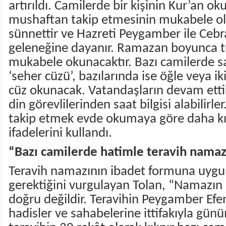
artırıldı. Camilerde bir kişinin Kur’an ok
mushaftan takip etmesinin mukabele ola
sünnettir ve Hazreti Peygamber ile Cebra
geleneğine dayanır. Ramazan boyunca 
mukabele okunacaktır. Bazı camilerde 
‘seher cüzü’, bazılarında ise öğle veya i
cüz okunacak. Vatandaşların devam ettik
din görevlilerinden saat bilgisi alabilirl
takip etmek evde okumaya göre daha kıyme
ifadelerini kullandı.
“Bazı camilerde hatimle teravih namazı
Teravih namazının ibadet formuna uygun
gerektiğini vurgulayan Tolan, “Namazın aş
doğru değildir. Teravihin Peygamber Ef
hadisler ve sahabelerine ittifakıyla gün