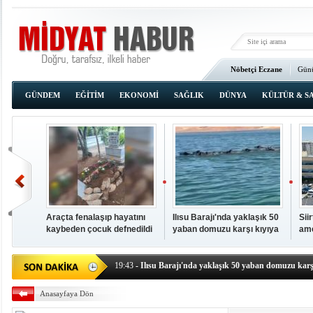
Nöbetçi Eczane
Günü
Ana Sayfa
GÜNDEM
EĞİTİM
EKONOMİ
SAĞLIK
DÜNYA
KÜLTÜR & S
Araçta fenalaşıp hayatını
Ilısu Barajı'nda yaklaşık 50
Sii
kaybeden çocuk defnedildi
yaban domuzu karşı kıyıya
ame
00:02
- OKUMAK İÇİN TIKLAYIN
yüzerek geçti
baş
19:44
- Araçta fenalaşıp hayatını kaybeden çocuk defne
19:43
- Ilısu Barajı'nda yaklaşık 50 yaban domuzu karşı
19:42
- Hacıoğlu: UMKE ekipleri bilgi, cesaret ve fedakâ
Anasayfaya Dön
19:08
- Siirt'te açık kalp ameliyatları için geri sayım baş
19:08
- HÜDA PAR Şırnak il başkanı Yalçın: Kuşkonar 