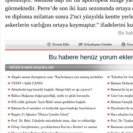
görmektedir. Perre’de son iki kazı sezonunda ortaya
ve diploma milattan sonra 2'nci yüzyılda kentte yer
askerlerin varlığını ortaya koymuştur." ifadelerini 
Bu hab
Yorum Ekle
Arkadaşına Gönder
Yaz
Bu habere henüz yorum eklen
DİĞER HABER BAŞLIKLARI
Ahşabı sanata dönüştüren usta: "Kaybolmaya yüz tutmuş meslekler
"Eskiden bir fo
desteklenmeli"
VEFAT • Salih CANSU
birkaç tık yetiyor"
Batman Defterdar
Aktarlarda kışa hazırlık başladı: Hangi bitki ne işe yarıyor?
Batman'da üç pro
Ballıca Mağarası doğal güzelliği, tarihi ve şifalı havasıyla
Cizre’nin meşhur 
ziyaretçilerini büyülüyor
850 yıllık gelenek: Seyit Bilal'i anma şenlikleri başladı
Batman Gençlik 
Batman'da el sanatları ve hediyelik eşya kataloğu hazırlanıyor
Diyarbakır'da ta
Bugün 21 Ağustos "Dünya Camiler Günü"
Hacı adayları ku
Prof. Dr. Beki: Cehaletle mücadelede iman, ilim ve rehberliğe
Prof. Dr. Ünalan
ihtiyaç var!
Erbaş: Gençlerimize, çocuklarımıza Kur'an-ı Kerim'i ve namaz
değil, ruhen ve ahla
Ramazan ayında 