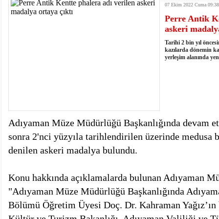
07 Ekim 2022 Cuma 09:38
istiyor
19:06
- Öter: Maneviyatı ve ahlaki yapıyı bozan en büy
Perre Antik K
kumardır
18:06
- MARSU, Kabala Mahallesi'nin Yaklaşık 40 Yıllık
askeri madalya
18:14
- VEFAT • Mehmet Ata Baştuğ
13:14
- Mardin’de yangına müdahale eden itfaiye aracının
​​Tarihi 2 bin yıl ön
13:13
- Başkan Genç, Şırnak'ta dönel kavşak çağrısını y
kazılarda dönemin kay
yerleşim alanında yen
13:07
- Bakan Memişoğlu: 500 yataklı hastanemizi 2027'
13:06
- Bitlis'te bir kişinin hayatını kaybettiği husumet
13:05
- Öter: Çiftçinin kullandığı mazot, gübre ve ila
13:03
- Batman Üniversitesinin 2026 YKS kontenjanı 2 
Adıyaman Müze Müdürlüğü Başkanlığında devam etti
sonra 2'nci yüzyıla tarihlendirilen üzerinde medusa b
denilen askeri madalya bulundu.
Konu hakkında açıklamalarda bulunan Adıyaman M
"Adıyaman Müze Müdürlüğü Başkanlığında Adıyaman
Bölümü Öğretim Üyesi Doç. Dr. Kahraman Yağız’ın b
Kültür ve Turizm Bakanlığı, Adıyaman Valiliği ve 