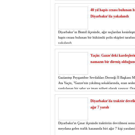
40 yıl hapis cezası bulunan
Diyarbakır'da yakalandı
Diyarbakır’ın Bismil ilçesinde, ağır suçlardan kesinleşm
hapis cezası bulunan bir hükümlü polis ekipleri tarafı
yakalandı.
Yaçin: Gazze'deki kardeşleri
namazın bir direniş olduğun
Gaziantep Peygamber Sevdalıları Derneği İl Başkan
Ata Yaçin, "Gazze'nin yıkılmış sokaklarında, ezan sesle
yankılanan bir sabır ve iman nöbeti olarak yaşıyor. Or
bombaların altında bile namazını terk etmeyen kardeşle
bizlere göster
Diyarbakır'da traktör devrild
ağır 7 yaralı
Diyarbakır'ın Çınar ilçesinde traktörün devrilmesi son
meydana gelen trafik kazasında biri ağır 7 kişi yaraland