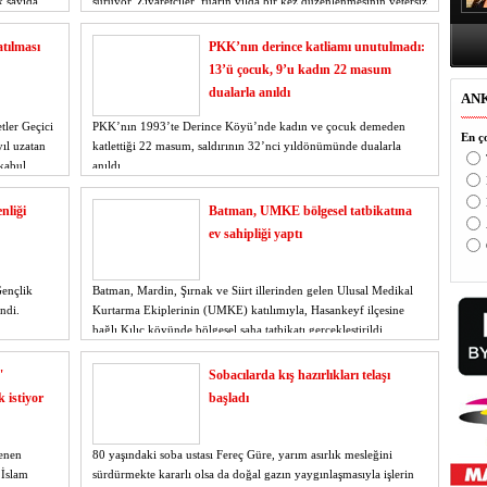
k sayıda
sürüyor. Ziyaretçiler, fuarın yılda bir kez düzenlenmesinin yetersiz
li 3 şüph
olduğunu belirterek okuma kültürünün geliştirilmesi gerektiğine d
atılması
PKK’nın derince katliamı unutulmadı:
13’ü çocuk, 9’u kadın 22 masum
dualarla anıldı
AN
tler Geçici
PKK’nın 1993’te Derince Köyü’nde kadın ve çocuk demeden
En ço
ıl uzatan
katlettiği 22 masum, saldırının 32’nci yıldönümünde dualarla
kabul
anıldı.
nliği
Batman, UMKE bölgesel tatbikatına
ev sahipliği yaptı
Gençlik
Batman, Mardin, Şırnak ve Siirt illerinden gelen Ulusal Medikal
ndi.
Kurtarma Ekiplerinin (UMKE) katılımıyla, Hasankeyf ilçesine
bağlı Kılıç köyünde bölgesel saha tatbikatı gerçekleştirildi.
"
Sobacılarda kış hazırlıkları telaşı
 istiyor
başladı
enen
80 yaşındaki soba ustası Fereç Güre, yarım asırlık mesleğini
 İslam
sürdürmekte kararlı olsa da doğal gazın yaygınlaşmasıyla işlerin