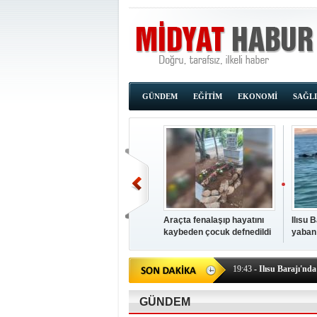
GÜNDEM
EĞİTİM
EKONOMİ
SAĞL
Araçta fenalaşıp hayatını
Ilısu 
kaybeden çocuk defnedildi
yaban
00:02
- OKUMAK İÇİ
yüzere
19:44
- Araçta fenalaşı
19:43
- Ilısu Barajı'nd
19:42
- Hacıoğlu: UMKE e
19:08
- Siirt'te açık kal
GÜNDEM
19:08
- HÜDA PAR Şırna