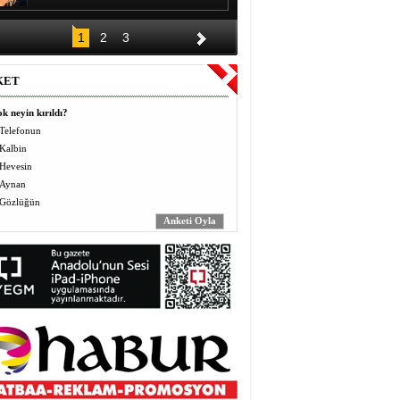
DÜĞÜNÜN ALKIŞI BİR GECE,
1
2
3
BORCU KAÇ YIL?
Halil EL
KET
Vermek (Mahbo) ve Almak
(Masbo): Anlayış ve Bilinç
k neyin kırıldı?
Yusuf BEĞTAŞ
Telefonun
Kalbin
ÖĞRETMENLER BÖYLE ZULÜM
Hevesin
GÖRMEDİ
Abdulaziz ALTEKİN
Aynan
Gözlüğün
AVZER
Mahabat İskenderoğlu
TAVUKLAR İŞLERİNİ İHMAL
EDİNCE
Mecit Akgül