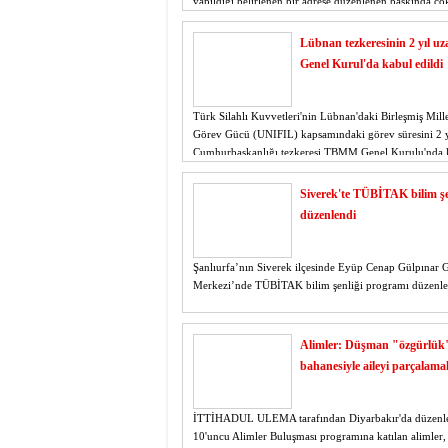
yapıldığı belirlenen bir adrese düzenlenen baskında ço
tabanca, şarjör ve silah parçası ele geçirildi. Olayla ilgi
Lübnan tezkeresinin 2 yıl uz
Genel Kurul'da kabul edildi
Türk Silahlı Kuvvetleri'nin Lübnan'daki Birleşmiş Mille
Görev Gücü (UNIFIL) kapsamındaki görev süresini 2 y
Cumhurbaşkanlığı tezkeresi TBMM Genel Kurulu'nda 
edildi.
Siverek'te TÜBİTAK bilim şe
düzenlendi
Şanlıurfa’nın Siverek ilçesinde Eyüp Cenap Gülpınar 
Merkezi’nde TÜBİTAK bilim şenliği programı düzenle
Alimler: Düşman "özgürlük
bahanesiyle aileyi parçalamak
İTTİHADUL ULEMA tarafından Diyarbakır'da düzenl
10'uncu Alimler Buluşması programına katılan alimler,