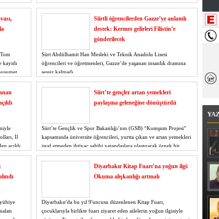
vası,
Siirtli öğrencilerden Gazze’ye anlamlı
la
destek: Kermes gelirleri Filistin’e
gönderilecek
n Tom
Siirt Abdülhamit Han Mesleki ve Teknik Anadolu Lisesi
 kayıtlı
öğrencileri ve öğretmenleri, Gazze’de yaşanan insanlık dramına
 husumet,
sessiz kalmadı.
panan
Siirt’te gençler artan yemekleri
açıldı
paylaşma geleneğine dönüştürdü
YA
niyle
Siirt’te Gençlik ve Spor Bakanlığı’nın (GSB) “Komşum Projesi”
ları, İl
kapsamında üniversite öğrencileri, yurtta çıkan ve artan yemekleri
en açıldı.
israf etmeden ihtiyaç sahibi vatandaşlara ulaştırarak örnek bir
dayanışma sergiliyor.
ı
Diyarbakır Kitap Fuarı’na yoğun ilgi:
alındı
Okuma alışkanlığı artmalı
yyübiye
Diyarbakır'da bu yıl 9'uncusu düzenlenen Kitap Fuarı,
malatı
çocuklarıyla birlikte fuarı ziyaret eden ailelerin yoğun ilgisiyle