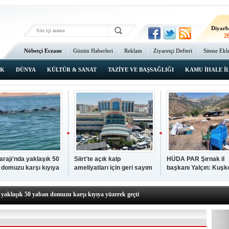
Ma
3
Diyarb
2
Bat
Nöbetçi Eczane
Günün Haberleri
Reklam
Ziyaretçi Defteri
Sitene Ekl
2
Ana Sayfa
Şı
2
IK
DÜNYA
KÜLTÜR & SANAT
TAZİYE VE BAŞSAĞLIĞI
KAMU İHALE İ
İsta
2
Barajı'nda yaklaşık 50
Siirt'te açık kalp
HÜDA PAR Şırnak il
 domuzu karşı kıyıya
ameliyatları için geri sayım
başkanı Yalçın: Kuşk
N TIKLAYIN
k geçti
başladı
Köyü sakinleri, köyle
p hayatını kaybeden çocuk defnedildi
dönmek istiyor
a yaklaşık 50 yaban domuzu karşı kıyıya yüzerek geçti
kipleri bilgi, cesaret ve fedakârlıklarıyla hayat kurtarıyor
p ameliyatları için geri sayım başladı
k il başkanı Yalçın: Kuşkonar Köyü sakinleri, köylerine dönmek