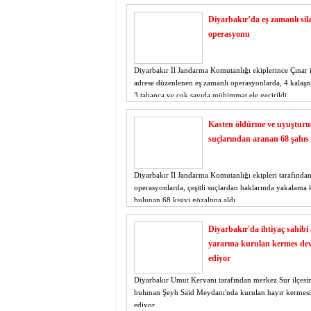
istiyor
19:06
- Öter: Maneviyat
Diyarbakır’da eş zamanlı sil
kumardır
18:06
- MARSU, Kabala M
operasyonu
18:14
- VEFAT • Mehme
13:14
- Mardin’de yangı
13:13
- Başkan Genç, Şı
Diyarbakır İl Jandarma Komutanlığı ekiplerince Çınar i
adrese düzenlenen eş zamanlı operasyonlarda, 4 kalaşn
13:07
- Bakan Memişoğlu
3 tabanca ve çok sayıda mühimmat ele geçirildi.
13:06
- Bitlis'te bir ki
13:05
- Öter: Çiftçinin
Kasten öldürme ve uyuşturu
13:03
- Batman Üniversi
suçlarından aranan 68 şahıs
Diyarbakır İl Jandarma Komutanlığı ekipleri tarafında
operasyonlarda, çeşitli suçlardan haklarında yakalama 
bulunan 68 kişiyi gözaltına aldı.
Diyarbakır'da ihtiyaç sahibi a
yararına kurulan kermes d
ediyor
Diyarbakır Umut Kervanı tarafından merkez Sur ilçesi
bulunan Şeyh Said Meydanı'nda kurulan hayır kermes
ediyor