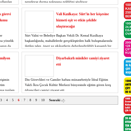
kullanılan
neredeyse durma noktasına geldiğini söylüyor.
 görevi
Vali Kızılkaya: Siirt’in her köşesine
plumu
hizmeti eşit ve etkin şekilde
ulaştıracağız
er
Siirt Valisi ve Belediye Başkan Vekili Dr. Kemal Kızılkaya
ına yönelik
başkanlığında, mahallelerde gerçekleştirilen halk buluşmalarında
manın da
iletilen talep, öneri ve şikâyetlerin değerlendirildiği kapsamlı bir
duğunu
toplantı yapıldı.
3 milyon
Diyarbakırlı minikler camiyi ziyaret
etti
erişimin
Din Görevlileri ve Camiler haftası münasebetiyle İdeal Eğitim
etim
Vakfı İkra Çocuk Kültür Merkezi bünyesinde eğitim gören kreş
meye toplam
öğrencileri camiyi ziyaret etti.
3
|
4
|
5
|
6
|
7
|
8
|
9
|
10
Sonraki