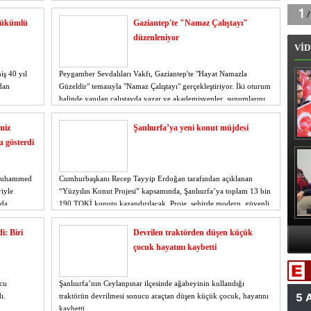
 hükümlü
Gaziantep'te "Namaz Çalıştayı"
düzenleniyor
VİD
iş 40 yıl
Peygamber Sevdalıları Vakfı, Gaziantep'te "Hayat Namazla
ndan
Güzeldir" temasıyla "Namaz Çalıştayı" gerçekleştiriyor. İki oturum
halinde yapılan çalıştayda yazar ve akademisyenler, sunumlarını
yapacak.
miz
Şanlıurfa’ya yeni konut müjdesi
u gösterdi
B
ı Muhammed
Cumhurbaşkanı Recep Tayyip Erdoğan tarafından açıklanan
riyle
“Yüzyılın Konut Projesi” kapsamında, Şanlıurfa’ya toplam 13 bin
ada,
190 TOKİ konutu kazandırılacak. Proje, şehirde modern, güvenli
rimiz,
ve yaşanabilir konutların artırılmasını hedefliyor.
i: Biri
Devrilen traktörden düşen küçük
A
çocuk hayatını kaybetti
Va
ucu
Şanlıurfa’nın Ceylanpınar ilçesinde ağabeyinin kullandığı
ı.
traktörün devrilmesi sonucu araçtan düşen küçük çocuk, hayatını
kaybetti.