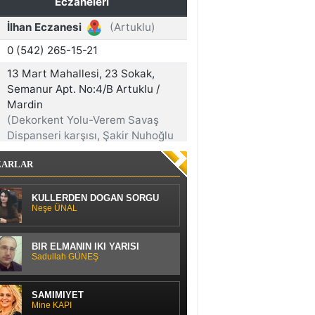
ZARLAR
KÜLLERDEN DOĞAN SORGU
Neşe ÜNAL
BİR ELMANIN İKİ YARISI
Sadullah GÜNEŞ
SAMİMİYET
Mine KAPI