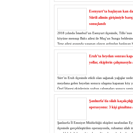
Esenyurt’ta başlayan kan da
Siirtli alimin girişimiyle barış
sonuçlandı
2018 yılında İstanbul’un Esenyurt ilçesinde, Tillo’nu
köyüne mensup Balcı ailesi ile Muş’un Sungu beldesine
Tepe ailesi arasında yaşanan olayın ardından başlayan
yıllar sonra barışla sonuçlandı.
Eruh’ta heyelan sonrası ka
yollar, ekiplerin çalışmasıyla 
Siirt’in Eruh ilçesinde etkili olan sağanak yağışlar nede
meydana gelen heyelan sonucu ulaşıma kapanan köy yol
Özel İdaresi ekiplerinin yoğun çalışmaları sonucu yenid
Şanlıurfa’da silah kaçakçılığ
operasyonu: 3 kişi gözaltına 
Şanlıurfa İl Emniyet Müdürlüğü ekipleri tarafından E
ilçesinde gerçekleştirilen operasyonda, ruhsatsız silah i