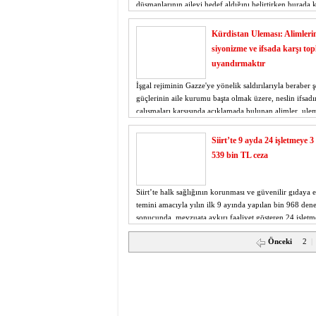
düşmanlarının aileyi hedef aldığını belirtirken burada 
ortak argümanın "özgürlük" olduğuna dikkat çekti.
Kürdistan Uleması: Alimlerin
siyonizme ve ifsada karşı to
uyandırmaktır
İşgal rejiminin Gazze'ye yönelik saldırılarıyla beraber ş
güçlerinin aile kurumu başta olmak üzere, neslin ifsad
çalışmaları karşısında açıklamada bulunan alimler, ule
halkı bilinçlendirme noktasında sorumluluklarının ol
hatırla
Siirt’te 9 ayda 24 işletmeye 
539 bin TL ceza
Siirt’te halk sağlığının korunması ve güvenilir gıdaya 
temini amacıyla yılın ilk 9 ayında yapılan bin 968 den
sonucunda, mevzuata aykırı faaliyet gösteren 24 işlet
3 milyon 539 bin TL idari para cezası uygulandı.
Önceki
2
|