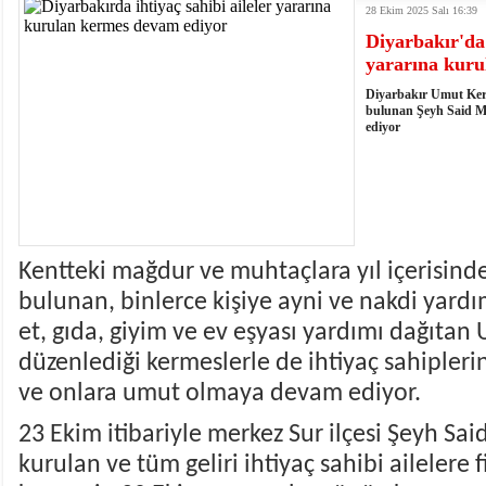
28 Ekim 2025 Salı 16:39
18:14
- VEFAT • Mehmet Ata Baştuğ
Diyarbakır'da 
13:14
- Mardin’de yangına müdahale eden itfaiye aracının
yararına kuru
13:13
- Başkan Genç, Şırnak'ta dönel kavşak çağrısını y
13:07
- Bakan Memişoğlu: 500 yataklı hastanemizi 2027'
Diyarbakır Umut Kerv
13:06
- Bitlis'te bir kişinin hayatını kaybettiği husumet
bulunan Şeyh Said M
ediyor
13:05
- Öter: Çiftçinin kullandığı mazot, gübre ve ila
13:03
- Batman Üniversitesinin 2026 YKS kontenjanı 2 
Kentteki mağdur ve muhtaçlara yıl içerisinde
bulunan, binlerce kişiye ayni ve nakdi yardım
et, gıda, giyim ve ev eşyası yardımı dağıtan
düzenlediği kermeslerle de ihtiyaç sahiple
ve onlara umut olmaya devam ediyor.
23 Ekim itibariyle merkez Sur ilçesi Şeyh S
kurulan ve tüm geliri ihtiyaç sahibi ailelere