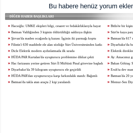
Bu habere henüz yorum eklen
DİĞER HABER BAŞLIKLARI
Hacıoğlu: UMKE ekipleri bilgi, cesaret ve fedakârlıklarıyla hayat
Bitlis'te bir ki
kurtarıyor
Batman Valiliğinden 3 kişinin öldürüldüğü saldırıya ilişkin
Siirt'te kaya pa
açıklama
Şirvan'da maden ocağında iş kazası: İşçinin iki parmağı koptu
kaybetti
Batman'da 617 m
Filistin'i 630 maddede ele alan sözlüğe Siirt Üniversitesinden katkı
Diyarbakır'da b
Dicle Elektrik modern aydınlatmada ilk sırada
kurtuldu
Elektrik direkl
HÜDA PAR Kurtalan'da uyuşturucu problemine dikkat çekti
Ay: Amacımız ge
Hac farizasını yerine getiren Siirt İl Müftüsü Pinal görevine başladı
zamanda üreten birey
Bakan Göktaş: S
Diyarbakır'da 39 kilogram uyuşturucu ele geçirildi
geçiriyoruz
Eruh'ta dev man
HÜDA PAR'dan uyuşturucuya karşı farkındalık standı: Bağımlı
Batman'da 20 yıl
olma, hür ol
Batman'da takla atan araçta 2 kişi yaralandı
Memur-Sen Diyar
araştırmalarının adr