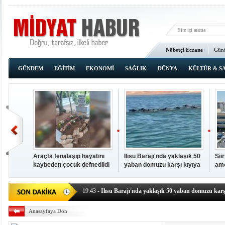
Nöbetçi Eczane
Günü
Ana Sayfa
GÜNDEM
EĞİTİM
EKONOMİ
SAĞLIK
DÜNYA
KÜLTÜR & S
Araçta fenalaşıp hayatını
Ilısu Barajı'nda yaklaşık 50
Sii
kaybeden çocuk defnedildi
yaban domuzu karşı kıyıya
ame
00:02
- OKUMAK İÇİN TIKLAYIN
yüzerek geçti
baş
19:44
- Araçta fenalaşıp hayatını kaybeden çocuk defne
19:43
- Ilısu Barajı'nda yaklaşık 50 yaban domuzu karşı
19:42
- Hacıoğlu: UMKE ekipleri bilgi, cesaret ve fedakâ
Anasayfaya Dön
19:08
- Siirt'te açık kalp ameliyatları için geri sayım baş
19:08
- HÜDA PAR Şırnak il başkanı Yalçın: Kuşkonar 