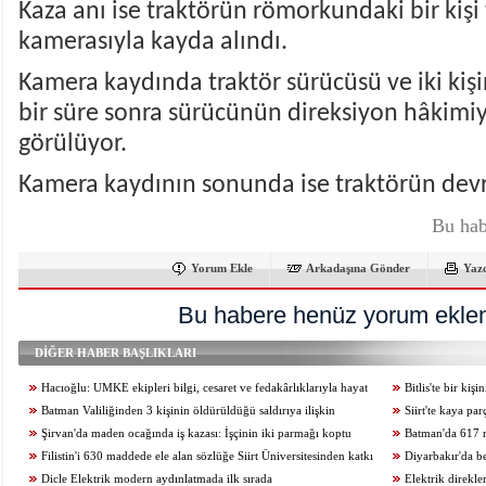
Kaza anı ise traktörün römorkundaki bir kişi
kamerasıyla kayda alındı.
Kamera kaydında traktör sürücüsü ve iki ki
bir süre sonra sürücünün direksiyon hâkimiy
görülüyor.
Kamera kaydının sonunda ise traktörün devr
Bu hab
Yorum Ekle
Arkadaşına Gönder
Yaz
Bu habere henüz yorum eklen
DİĞER HABER BAŞLIKLARI
Hacıoğlu: UMKE ekipleri bilgi, cesaret ve fedakârlıklarıyla hayat
Bitlis'te bir ki
kurtarıyor
Batman Valiliğinden 3 kişinin öldürüldüğü saldırıya ilişkin
Siirt'te kaya pa
açıklama
Şirvan'da maden ocağında iş kazası: İşçinin iki parmağı koptu
kaybetti
Batman'da 617 m
Filistin'i 630 maddede ele alan sözlüğe Siirt Üniversitesinden katkı
Diyarbakır'da b
Dicle Elektrik modern aydınlatmada ilk sırada
kurtuldu
Elektrik direkl