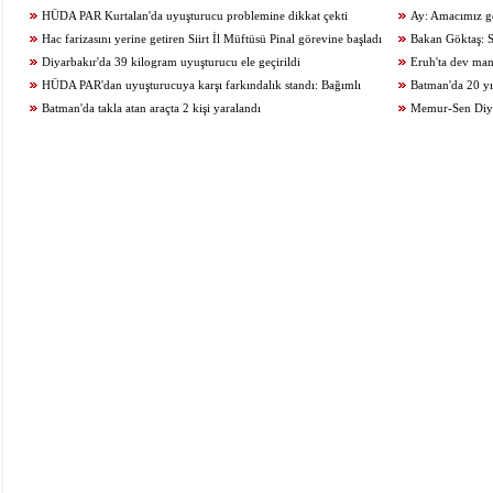
HÜDA PAR Kurtalan'da uyuşturucu problemine dikkat çekti
Ay: Amacımız ge
Hac farizasını yerine getiren Siirt İl Müftüsü Pinal görevine başladı
zamanda üreten birey
Bakan Göktaş: S
Diyarbakır'da 39 kilogram uyuşturucu ele geçirildi
geçiriyoruz
Eruh'ta dev man
HÜDA PAR'dan uyuşturucuya karşı farkındalık standı: Bağımlı
Batman'da 20 yıl
olma, hür ol
Batman'da takla atan araçta 2 kişi yaralandı
Memur-Sen Diyar
araştırmalarının adr