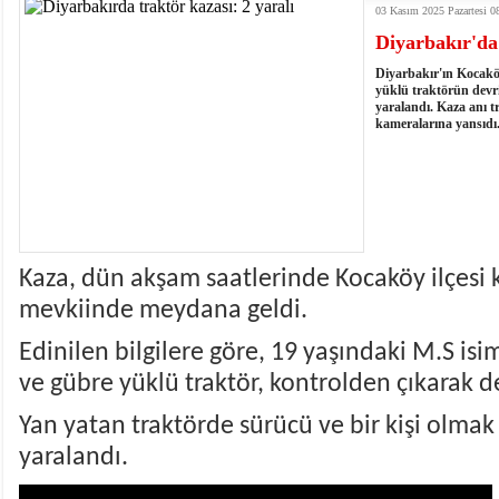
03 Kasım 2025 Pazartesi 0
istiyor
19:06
- Öter: Maneviyatı ve ahlaki yapıyı bozan en büy
Diyarbakır'da 
kumardır
18:06
- MARSU, Kabala Mahallesi'nin Yaklaşık 40 Yıllık
18:14
- VEFAT • Mehmet Ata Baştuğ
Diyarbakır'ın Kocaköy
13:14
- Mardin’de yangına müdahale eden itfaiye aracının
yüklü traktörün devr
yaralandı. Kaza anı t
13:13
- Başkan Genç, Şırnak'ta dönel kavşak çağrısını y
kameralarına yansıdı
13:07
- Bakan Memişoğlu: 500 yataklı hastanemizi 2027'
13:06
- Bitlis'te bir kişinin hayatını kaybettiği husumet
13:05
- Öter: Çiftçinin kullandığı mazot, gübre ve ila
13:03
- Batman Üniversitesinin 2026 YKS kontenjanı 2 
Kaza, dün akşam saatlerinde Kocaköy ilçesi 
mevkiinde meydana geldi.
Edinilen bilgilere göre, 19 yaşındaki M.S is
ve gübre yüklü traktör, kontrolden çıkarak de
Yan yatan traktörde sürücü ve bir kişi olmak
yaralandı.