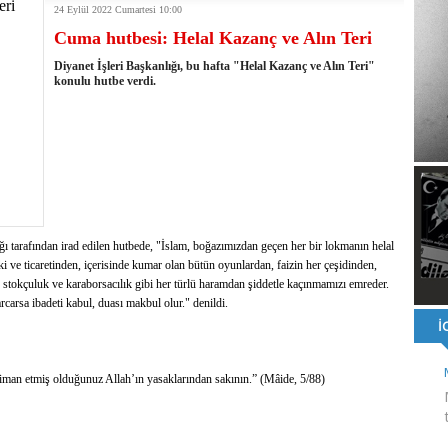
24 Eylül 2022 Cumartesi 10:00
ı ve ahlaki yapıyı bozan en büyük olumsuzluklardan biri de sanal
Cuma hutbesi: Helal Kazanç ve Alın Teri
ahallesi'nin Yaklaşık 40 Yıllık Ana İsale Hattını Yeniliyor
t Ata Baştuğ
Diyanet İşleri Başkanlığı, bu hafta "Helal Kazanç ve Alın Teri"
na müdahale eden itfaiye aracının altında kalan itfaiye eri öldü
konulu hutbe verdi.
rnak'ta dönel kavşak çağrısını yineledi
: 500 yataklı hastanemizi 2027'nin ikinci yarısında hizmete açacağız
şinin hayatını kaybettiği husumet barışla son buldu
 kullandığı mazot, gübre ve ilaçtan ÖTV ve KDV alınmamalı
tesinin 2026 YKS kontenjanı 2 bin 737'ye yükseldi
ı tarafından irad edilen hutbede, "İslam, boğazımızdan geçen her bir lokmanın helal
i ve ticaretinden, içerisinde kumar olan bütün oyunlardan, faizin her çeşidinden,
k, stokçuluk ve karaborsacılık gibi her türlü haramdan şiddetle kaçınmamızı emreder.
carsa ibadeti kabul, duası makbul olur." denildi.
ve iman etmiş olduğunuz Allah’ın yasaklarından sakının.” (Mâide, 5/88)