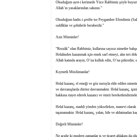
Okuduğum ayet-i kerimede Yüce Rabbimiz şöyle buyuruyor
Allah’ın yasaklarından sakının.”
Okuduğum hadis-i şerifte ise Peygamber Efendimiz (Sall
sıddîklar ve şehitlerle beraberdir.”
Aziz Müminler!
“Rezzâk” olan Rabbimiz, kullarına sayısız nimetler bahşe
Helalinden kazanmak için emek sarf etmeyi, alın teri dö
Allah katında arayın, O’na kulluk edin, O’na şükredin;
Kıymetli Müslümanlar!
Helal kazanç; el emeği ve göz nuruyla elde edilen nimeti
ve davranışlarda dürüst davranmaktır. Helal kazanç, işi
hakkına riayet ederek kazancı ve ömrü bereketlendirmekt
Helal kazanç, maddi yönden yükselirken, manevi olarak 
taşımamaktır. Helal kazanç, yalan, hile ve aldatmadan k
Değerli Müminler!
Ne acıdır ki modern zamanlar iş ve ticaret ahlakını da olu