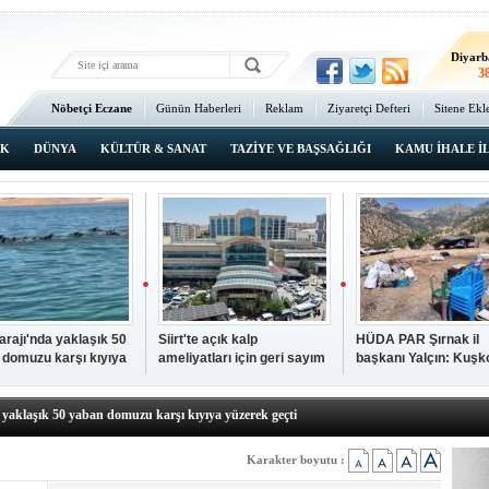
Ma
3
Diyarb
3
Bat
Nöbetçi Eczane
Günün Haberleri
Reklam
Ziyaretçi Defteri
Sitene Ekl
4
Ana Sayfa
Şı
3
IK
DÜNYA
KÜLTÜR & SANAT
TAZİYE VE BAŞSAĞLIĞI
KAMU İHALE İ
İsta
2
Barajı'nda yaklaşık 50
Siirt'te açık kalp
HÜDA PAR Şırnak il
 domuzu karşı kıyıya
ameliyatları için geri sayım
başkanı Yalçın: Kuşk
N TIKLAYIN
k geçti
başladı
Köyü sakinleri, köyle
p hayatını kaybeden çocuk defnedildi
dönmek istiyor
a yaklaşık 50 yaban domuzu karşı kıyıya yüzerek geçti
kipleri bilgi, cesaret ve fedakârlıklarıyla hayat kurtarıyor
p ameliyatları için geri sayım başladı
Karakter boyutu :
k il başkanı Yalçın: Kuşkonar Köyü sakinleri, köylerine dönmek