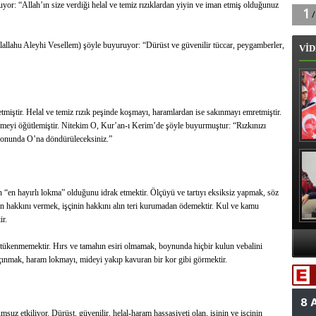
: “Allah’ın size verdiği helal ve temiz rızıklardan yiyin ve iman etmiş olduğunuz
allahu Aleyhi Vesellem) şöyle buyuruyor: “Dürüst ve güvenilir tüccar, peygamberler,
VİD
tmiştir. Helal ve temiz rızık peşinde koşmayı, haramlardan ise sakınmayı emretmiştir.
kmeyi öğütlemiştir. Nitekim O, Kur’an-ı Kerim’de şöyle buyurmuştur: “Rızkınızı
 sonunda O’na döndürüleceksiniz.”
B
n “en hayırlı lokma” olduğunu idrak etmektir. Ölçüyü ve tartıyı eksiksiz yapmak, söz
nin hakkını vermek, işçinin hakkını alın teri kurumadan ödemektir. Kul ve kamu
ir.
tükenmemektir. Hırs ve tamahın esiri olmamak, boynunda hiçbir kulun vebalini
A
açınmak, haram lokmayı, mideyi yakıp kavuran bir kor gibi görmektir.
Va
msuz etkiliyor. Dürüst, güvenilir, helal-haram hassasiyeti olan, işinin ve işçinin