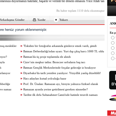
larınıza duyurmanızı hatırlatır, başarılı ve verimli bir dönem olmasını Yüce Allah’tan
Bu haber toplam 1110 defa okunmuştur
Arkadaşına Gönder
Yazdır
Yukarı
AN
re henüz yorum eklenmemiştir.
En ço
tmuş meslekler
"Eskiden bir fotoğrafın arkasında günlerce emek vardı, şimdi
birkaç tık yetiyor"
Batman Defterdarlığı'ndan uyarı: Yurt dışı çıkış harcı 1000 TL oldu
arıyor?
Batman'da üç proje toplantıda ele alındı
sıyla
Cizre’nin meşhur tatlısı: Bırınczer sofraların baş tacı
dı
Batman Gençlik Merkezlerinde fırçalar geleceğe iz bırakıyor
ırlanıyor
Diyarbakır'da tarih yeniden yazılıyor: Yüzyıllık yanlış düzeltildi!
Hacı adayları kutsal yolculuğa hazır
ehberliğe
Prof. Dr. Ünalan: Ramazan ayı, bireyin yalnızca fiziksel olarak
i ve namaz
değil, ruhen ve ahlaken de arınmasını sağlar
Ramazan ayında yerine getirilmesi gereken sünnetler?
Tarihte ilk defa Sultanahmet Camii'nde hatimle teravih namazı
kılındı