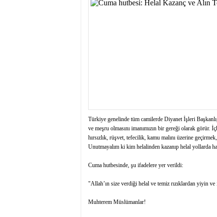
istiyor
19:06
- Öter: Maneviyat
kumardır
18:06
- MARSU, Kabala M
18:14
- VEFAT • Mehme
13:14
- Mardin’de yangı
13:13
- Başkan Genç, Şı
13:07
- Bakan Memişoğlu
13:06
- Bitlis'te bir ki
13:05
- Öter: Çiftçinin
13:03
- Batman Üniversi
Türkiye genelinde tüm camilerde Diyanet İşleri Başkanlığ
ve meşru olmasını imanımızın bir gereği olarak görür. İçk
hırsızlık, rüşvet, tefecilik, kamu malını üzerine geçirme
Unutmayalım ki kim helalinden kazanıp helal yollarda har
Cuma hutbesinde, şu ifadelere yer verildi:
"Allah’ın size verdiği helal ve temiz rızıklardan yiyin 
Muhterem Müslümanlar!