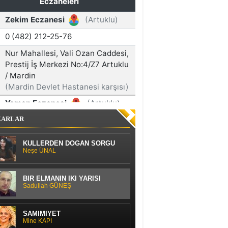
ZARLAR
KÜLLERDEN DOĞAN SORGU
Neşe ÜNAL
BİR ELMANIN İKİ YARISI
Sadullah GÜNEŞ
SAMİMİYET
Mine KAPI