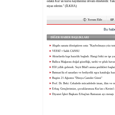
odaklı Kur’an kursu kayıtlarımız devam etmektedir. Yakın
niyaz ederim.” (İLKHA)
Yorum Ekle
Bu habe
DİĞER HABER BAŞLIKLARI
Ahşabı sanata dönüştüren usta: "Kaybolmaya yüz tu
desteklenmeli"
VEFAT • Salih CANSU
Aktarlarda kışa hazırlık başladı: Hangi bitki ne işe y
Ballıca Mağarası doğal güzelliği, tarihi ve şifalı hava
ziyaretçilerini büyülüyor
850 yıllık gelenek: Seyit Bilal'i anma şenlikleri başla
Batman'da el sanatları ve hediyelik eşya kataloğu haz
Bugün 21 Ağustos "Dünya Camiler Günü"
Prof. Dr. Beki: Cehaletle mücadelede iman, ilim ve r
ihtiyaç var!
Erbaş: Gençlerimize, çocuklarımıza Kur'an-ı Kerim'
kılmayı öğretelim
Diyanet İşleri Başkanı Erbaş'tan Ramazan ayı mesajı