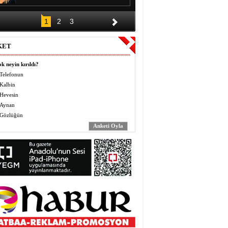
DÜĞÜNÜN ALKIŞI BİR GECE,
1
2
3
BORCU KAÇ YIL?
Halil EL
KET
Vermek (Mahbo) ve Almak
(Masbo): Anlayış ve Bilinç
k neyin kırıldı?
Yusuf BEĞTAŞ
Telefonun
Kalbin
ÖĞRETMENLER BÖYLE ZULÜM
Hevesin
GÖRMEDİ
Abdulaziz ALTEKİN
Aynan
Gözlüğün
AVZER
Mahabat İskenderoğlu
TAVUKLAR İŞLERİNİ İHMAL
EDİNCE
Mecit Akgül