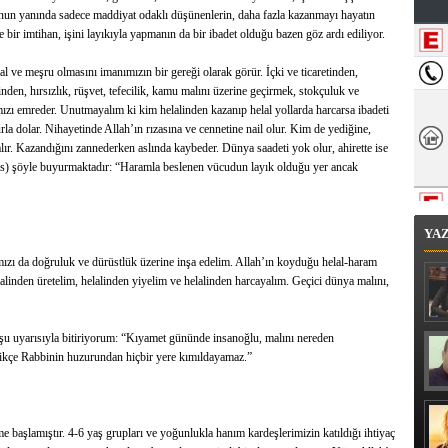
unun yanında sadece maddiyat odaklı düşünenlerin, daha fazla kazanmayı hayatın
de bir imtihan, işini layıkıyla yapmanın da bir ibadet olduğu bazen göz ardı ediliyor.
 ve meşru olmasını imanımızın bir gereği olarak görür. İçki ve ticaretinden,
nden, hırsızlık, rüşvet, tefecilik, kamu malını üzerine geçirmek, stokçuluk ve
ızı emreder. Unutmayalım ki kim helalinden kazanıp helal yollarda harcarsa ibadeti
la dolar. Nihayetinde Allah’ın rızasına ve cennetine nail olur. Kim de yediğine,
zalır. Kazandığını zannederken aslında kaybeder. Dünya saadeti yok olur, ahirette ise
.s) şöyle buyurmaktadır: “Haramla beslenen vücudun layık olduğu yer ancak
YA
ımızı da doğruluk ve dürüstlük üzerine inşa edelim. Allah’ın koyduğu helal-haram
lalinden üretelim, helalinden yiyelim ve helalinden harcayalım. Geçici dünya malını,
şu uyarısıyla bitiriyorum: “Kıyamet gününde insanoğlu, malını nereden
ikçe Rabbinin huzurundan hiçbir yere kımıldayamaz.”
me başlamıştır. 4-6 yaş grupları ve yoğunlukla hanım kardeşlerimizin katıldığı ihtiyaç