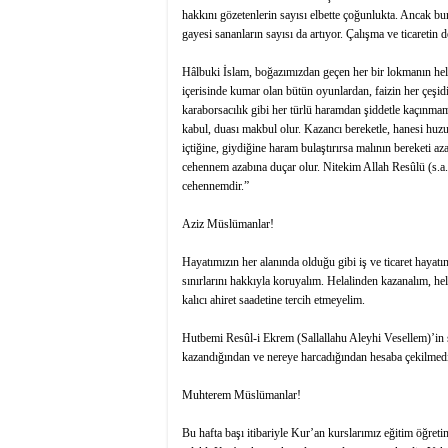
hakkını gözetenlerin sayısı elbette çoğunlukta. Ancak b
gayesi sananların sayısı da artıyor. Çalışma ve ticaretin 
Hâlbuki İslam, boğazımızdan geçen her bir lokmanın helal
içerisinde kumar olan bütün oyunlardan, faizin her çeşidi
karaborsacılık gibi her türlü haramdan şiddetle kaçınmam
kabul, duası makbul olur. Kazancı bereketle, hanesi huzur
içtiğine, giydiğine haram bulaştırırsa malının bereketi a
cehennem azabına duçar olur. Nitekim Allah Resûlü (s.a
cehennemdir.”
Aziz Müslümanlar!
Hayatımızın her alanında olduğu gibi iş ve ticaret hayat
sınırlarını hakkıyla koruyalım. Helalinden kazanalım, he
kalıcı ahiret saadetine tercih etmeyelim.
Hutbemi Resûl-i Ekrem (Sallallahu Aleyhi Vesellem)’in 
kazandığından ve nereye harcadığından hesaba çekilmed
Muhterem Müslümanlar!
Bu hafta başı itibariyle Kur’an kurslarımız eğitim öğreti