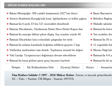
DİĞER HABER BAŞLIKLARI
Bakan Memişoğlu: 500 yataklı hastanemizi 2027'nin ikinci
Basın Bayramı'nd
yarısında hizmete açacağız
Sürücü Akademisi Kavşağı'nda kaza: Işıklandırma ve tedbir çağrısı
Belediye Başkan
Batman'da 6 ayda 33 bin 521 motosiklet denetlendi
anlattı
Mahalle sakinler
Batman Havalimanı, Uluslararası Daimi Hava Hudut Kapısı ilan
Batman'da beton
edildi
Batman'da asayişte dikkat çeken düşüş: Suç oranları yüzde 40
Yaz sıcakları de
geriledi
Batman-Diyarbakır kara yolundaki çalışmalar bir türlü
Batman'da 50 yıl
tamamlanamıyor
Batman'da sulama kanalında boğulma tehlikesi geçiren 2 kişi
12 yaşındaki haf
kurtarıldı
Velilerden medreselere tam destek: Toplumun önemli bir değeri
Mereto Dağı'nd
Vali Canalp: Uyuşturucuyu dağıtmaya devam edeceklerse
görüntülendi
Batman'da 4-6 y
gidecekleri yer hapishane olacaktır
Batman'da baraj gölüne giren genç hayatını kaybetti
Batman'da iki ay
İletişim
Sık Kullanılanlara Ekle
Ziyaretçi Defteri
Künye
Anasayfa
Tüm Hakları Saklıdır © 1997 - 2026 Midyat Habur
| İzinsiz ve kaynak gösterilmed
Tel : / Faks : | Yazılım:
CM Bilişim
- Tasarım:
INVIVA