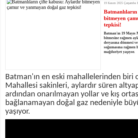
19 Kasım 2025 Çarşamba 
13:03
- Batman Üniversitesinin 2026 YKS kontenjanı 2 
Batmanlıların 
bitmeyen çam
tepkisi!
Batman'ın 19 Mayıs Ma
bitmesine rağmen ayl
deryasına dönmesi ve 
soğumasına rağmen h
mağduriyet yaşıyor.
Batman'ın en eski mahallelerinden biri 
Mahallesi sakinleri, aylardır süren altya
ardından onarılmayan yollar ve kış ortas
bağlanamayan doğal gaz nedeniyle büy
yaşıyor.