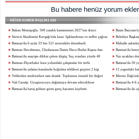
Bu habere henüz yorum eklen
DİĞER HABER BAŞLIKLARI
Bakan Memişoğlu: 500 yataklı hastanemizi 2027'nin ikinci
Basın Bayramı'nd
yarısında hizmete açacağız
Sürücü Akademisi Kavşağı'nda kaza: Işıklandırma ve tedbir çağrısı
Belediye Başkan
Batman'da 6 ayda 33 bin 521 motosiklet denetlendi
anlattı
Mahalle sakinler
Batman Havalimanı, Uluslararası Daimi Hava Hudut Kapısı ilan
Batman'da beton
edildi
Batman'da asayişte dikkat çeken düşüş: Suç oranları yüzde 40
Yaz sıcakları de
geriledi
Batman-Diyarbakır kara yolundaki çalışmalar bir türlü
Batman'da 50 yıl
tamamlanamıyor
Batman'da sulama kanalında boğulma tehlikesi geçiren 2 kişi
12 yaşındaki haf
kurtarıldı
Velilerden medreselere tam destek: Toplumun önemli bir değeri
Mereto Dağı'nd
Vali Canalp: Uyuşturucuyu dağıtmaya devam edeceklerse
görüntülendi
Batman'da 4-6 y
gidecekleri yer hapishane olacaktır
Batman'da baraj gölüne giren genç hayatını kaybetti
Batman'da iki ay