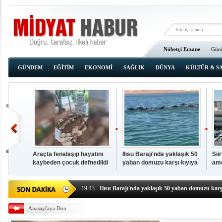
Nöbetçi Eczane
Günü
Ana Sayfa
GÜNDEM
EĞİTİM
EKONOMİ
SAĞLIK
DÜNYA
KÜLTÜR & S
Araçta fenalaşıp hayatını
Ilısu Barajı'nda yaklaşık 50
Sii
kaybeden çocuk defnedildi
yaban domuzu karşı kıyıya
ame
00:02
- OKUMAK İÇİN TIKLAYIN
yüzerek geçti
baş
19:44
- Araçta fenalaşıp hayatını kaybeden çocuk defne
19:43
- Ilısu Barajı'nda yaklaşık 50 yaban domuzu karşı
19:42
- Hacıoğlu: UMKE ekipleri bilgi, cesaret ve fedakâ
Anasayfaya Dön
19:08
- Siirt'te açık kalp ameliyatları için geri sayım baş
19:08
- HÜDA PAR Şırnak il başkanı Yalçın: Kuşkonar 