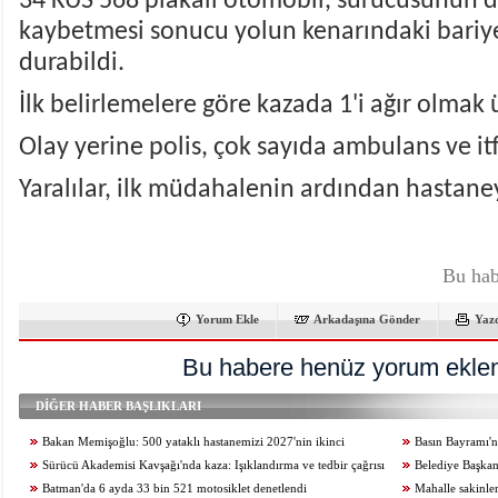
34 KUS 568 plakalı otomobil, sürücüsünün d
kaybetmesi sonucu yolun kenarındaki bariye
durabildi.
İlk belirlemelere göre kazada 1'i ağır olmak ü
Olay yerine polis, çok sayıda ambulans ve itf
Yaralılar, ilk müdahalenin ardından hastane
Bu hab
Yorum Ekle
Arkadaşına Gönder
Yaz
Bu habere henüz yorum eklen
DİĞER HABER BAŞLIKLARI
Bakan Memişoğlu: 500 yataklı hastanemizi 2027'nin ikinci
Basın Bayramı'nd
yarısında hizmete açacağız
Sürücü Akademisi Kavşağı'nda kaza: Işıklandırma ve tedbir çağrısı
Belediye Başkan
Batman'da 6 ayda 33 bin 521 motosiklet denetlendi
anlattı
Mahalle sakinler