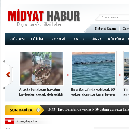
Nöbetçi Eczane
Günü
Ana Sayfa
GÜNDEM
EĞİTİM
EKONOMİ
SAĞLIK
DÜNYA
KÜLTÜR & S
Araçta fenalaşıp hayatını
Ilısu Barajı'nda yaklaşık 50
Sii
kaybeden çocuk defnedildi
yaban domuzu karşı kıyıya
ame
00:02
- OKUMAK İÇİN TIKLAYIN
yüzerek geçti
baş
19:44
- Araçta fenalaşıp hayatını kaybeden çocuk defne
19:43
- Ilısu Barajı'nda yaklaşık 50 yaban domuzu karşı
19:42
- Hacıoğlu: UMKE ekipleri bilgi, cesaret ve fedakâ
Anasayfaya Dön
19:08
- Siirt'te açık kalp ameliyatları için geri sayım baş
19:08
- HÜDA PAR Şırnak il başkanı Yalçın: Kuşkonar 