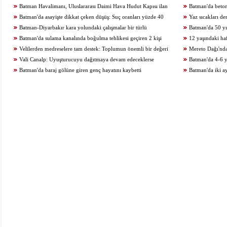
Batman Havalimanı, Uluslararası Daimi Hava Hudut Kapısı ilan
Batman'da beton
edildi
Batman'da asayişte dikkat çeken düşüş: Suç oranları yüzde 40
Yaz sıcakları de
geriledi
Batman-Diyarbakır kara yolundaki çalışmalar bir türlü
Batman'da 50 yıl
tamamlanamıyor
Batman'da sulama kanalında boğulma tehlikesi geçiren 2 kişi
12 yaşındaki haf
kurtarıldı
Velilerden medreselere tam destek: Toplumun önemli bir değeri
Mereto Dağı'nd
Vali Canalp: Uyuşturucuyu dağıtmaya devam edeceklerse
görüntülendi
Batman'da 4-6 y
gidecekleri yer hapishane olacaktır
Batman'da baraj gölüne giren genç hayatını kaybetti
Batman'da iki ay