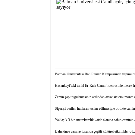
istiyor
19:06
- Öter: Maneviyat
kumardır
18:06
- MARSU, Kabala M
18:14
- VEFAT • Mehme
13:14
- Mardin’de yangı
13:13
- Başkan Genç, Şı
13:07
- Bakan Memişoğlu
13:06
- Bitlis'te bir ki
13:05
- Öter: Çiftçinin
13:03
- Batman Üniversi
Batman Üniversitesi Batı Raman Kampüsünde yapımı büy
Hasankeyf'teki tarihi Er-Rızk Camii’nden esinlenilerek 
Zemin şap uygulamasının ardından avize sistemi monte edi
Siparişi verilen halıların teslim edilmesiyle birlikte cami
Yaklaşık 3 bin metrekarelik kaide alanına sahip caminin 8
Daha önce cami avlusunda çeşitli kültürel etkinlikler düze