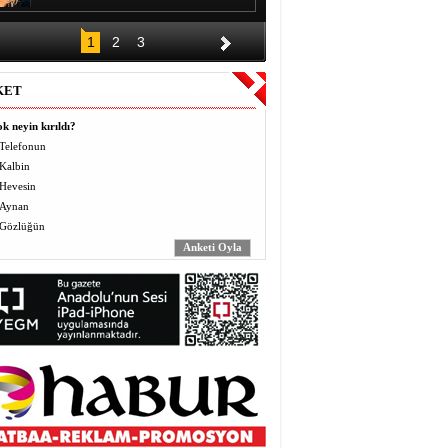
DÜĞÜNÜN ALKIŞI BİR GECE,
1
2
3
BORCU KAÇ YIL?
Halil EL
KET
Vermek (Mahbo) ve Almak
(Masbo): Anlayış ve Bilinç
k neyin kırıldı?
Yusuf BEĞTAŞ
Telefonun
Kalbin
ÖĞRETMENLER BÖYLE ZULÜM
Hevesin
GÖRMEDİ
Abdulaziz ALTEKİN
Aynan
Gözlüğün
AVZER
Mahabat İskenderoğlu
TAVUKLAR İŞLERİNİ İHMAL
EDİNCE
Mecit Akgül