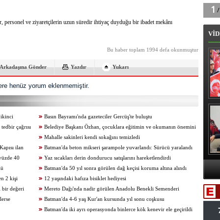
 personel ve ziyaretçilerin uzun süredir ihtiyaç duyduğu bir ibadet mekânı
VİD
Bu haber toplam 1994 defa okunmuştur
Arkadaşına Gönder
Yazdır
Yukarı
re henüz yorum eklenmemiştir.
B
ikinci
Basın Bayramı'nda gazeteciler Gercüş'te buluştu
tedbir çağrısı
Belediye Başkanı Özhan, çocuklara eğitimin ve okumanın önemini
anlattı
Mahalle sakinleri kendi sokağını temizledi
apısı ilan
Batman'da beton mikseri şarampole yuvarlandı: Sürücü yaralandı
 yüzde 40
Yaz sıcakları derin dondurucu satışlarını hareketlendirdi
lü
Batman'da 50 yıl sonra görülen dağ keçisi koruma altına alındı
A
n 2 kişi
12 yaşındaki hafıza bisiklet hediyesi
Va
 bir değeri
Mereto Dağı'nda nadir görülen Anadolu Benekli Semenderi
lerse
görüntülendi
Batman'da 4-6 yaş Kur'an kursunda yıl sonu coşkusu
Batman'da iki ayrı operasyonda binlerce kök kenevir ele geçirildi