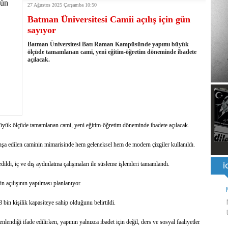
27 Ağustos 2025 Çarşamba 10:50
ı ve ahlaki yapıyı bozan en büyük olumsuzluklardan biri de sanal
Batman Üniversitesi Camii açılış için gün
ahallesi'nin Yaklaşık 40 Yıllık Ana İsale Hattını Yeniliyor
sayıyor
t Ata Baştuğ
na müdahale eden itfaiye aracının altında kalan itfaiye eri öldü
Batman Üniversitesi Batı Raman Kampüsünde yapımı büyük
rnak'ta dönel kavşak çağrısını yineledi
ölçüde tamamlanan cami, yeni eğitim-öğretim döneminde ibadete
açılacak.
: 500 yataklı hastanemizi 2027'nin ikinci yarısında hizmete açacağız
şinin hayatını kaybettiği husumet barışla son buldu
 kullandığı mazot, gübre ve ilaçtan ÖTV ve KDV alınmamalı
tesinin 2026 YKS kontenjanı 2 bin 737'ye yükseldi
ük ölçüde tamamlanan cami, yeni eğitim-öğretim döneminde ibadete açılacak.
inşa edilen caminin mimarisinde hem geleneksel hem de modern çizgiler kullanıldı.
ldi, iç ve dış aydınlatma çalışmaları ile süsleme işlemleri tamamlandı.
nin açılışının yapılması planlanıyor.
 bin kişilik kapasiteye sahip olduğunu belirtildi.
nlendiği ifade edilirken, yapının yalnızca ibadet için değil, ders ve sosyal faaliyetler