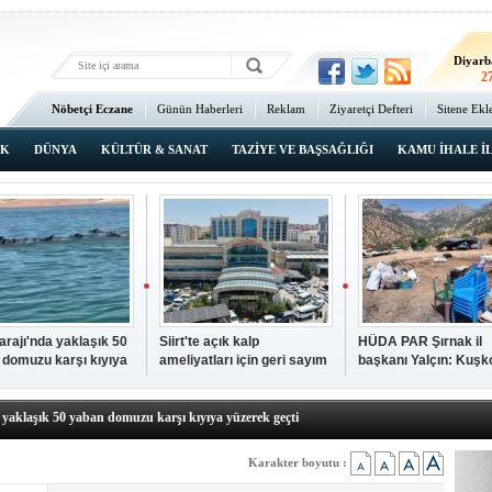
Ma
3
Diyarb
2
Bat
Nöbetçi Eczane
Günün Haberleri
Reklam
Ziyaretçi Defteri
Sitene Ekl
3
Ana Sayfa
Şı
2
IK
DÜNYA
KÜLTÜR & SANAT
TAZİYE VE BAŞSAĞLIĞI
KAMU İHALE İ
İsta
2
Barajı'nda yaklaşık 50
Siirt'te açık kalp
HÜDA PAR Şırnak il
 domuzu karşı kıyıya
ameliyatları için geri sayım
başkanı Yalçın: Kuşk
N TIKLAYIN
k geçti
başladı
Köyü sakinleri, köyle
p hayatını kaybeden çocuk defnedildi
dönmek istiyor
a yaklaşık 50 yaban domuzu karşı kıyıya yüzerek geçti
kipleri bilgi, cesaret ve fedakârlıklarıyla hayat kurtarıyor
p ameliyatları için geri sayım başladı
Karakter boyutu :
k il başkanı Yalçın: Kuşkonar Köyü sakinleri, köylerine dönmek