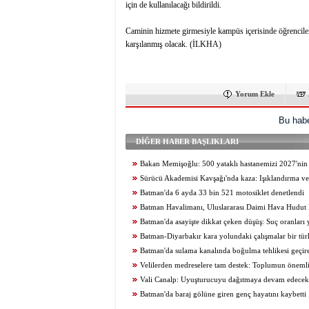
için de kullanılacağı bildirildi.
Caminin hizmete girmesiyle kampüs içerisinde öğrenciler,
karşılanmış olacak. (İLKHA)
Yorum Ekle
Bu habe
DİĞER HABER BAŞLIKLARI
Bakan Memişoğlu: 500 yataklı hastanemizi 2027'nin 
yarısında hizmete açacağız
Sürücü Akademisi Kavşağı'nda kaza: Işıklandırma ve 
Batman'da 6 ayda 33 bin 521 motosiklet denetlendi
Batman Havalimanı, Uluslararası Daimi Hava Hudut K
edildi
Batman'da asayişte dikkat çeken düşüş: Suç oranları
geriledi
Batman-Diyarbakır kara yolundaki çalışmalar bir tür
tamamlanamıyor
Batman'da sulama kanalında boğulma tehlikesi geçire
kurtarıldı
Velilerden medreselere tam destek: Toplumun önemli
Vali Canalp: Uyuşturucuyu dağıtmaya devam edecek
gidecekleri yer hapishane olacaktır
Batman'da baraj gölüne giren genç hayatını kaybetti