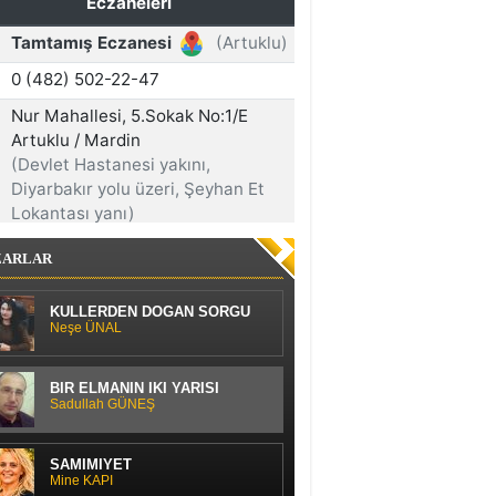
ZARLAR
KÜLLERDEN DOĞAN SORGU
Neşe ÜNAL
BİR ELMANIN İKİ YARISI
Sadullah GÜNEŞ
SAMİMİYET
Mine KAPI