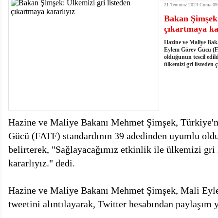
21 Temmuz 2023 Cuma 09
istiyor
19:06
- Öter: Maneviyatı ve ahlaki yapıyı bozan en büy
Bakan Şimşek:
kumardır
18:06
- MARSU, Kabala Mahallesi'nin Yaklaşık 40 Yıllık
çıkartmaya ka
18:14
- VEFAT • Mehmet Ata Baştuğ
13:14
- Mardin’de yangına müdahale eden itfaiye aracının
Hazine ve Maliye Bak
13:13
- Başkan Genç, Şırnak'ta dönel kavşak çağrısını y
Eylem Görev Gücü (F
olduğunun tescil edild
13:07
- Bakan Memişoğlu: 500 yataklı hastanemizi 2027'
ülkemizi gri listeden 
13:06
- Bitlis'te bir kişinin hayatını kaybettiği husumet
13:05
- Öter: Çiftçinin kullandığı mazot, gübre ve ila
13:03
- Batman Üniversitesinin 2026 YKS kontenjanı 2 
Hazine ve Maliye Bakanı Mehmet Şimşek, Türkiye'
Gücü (FATF) standardının 39 adedinden uyumlu olduğ
belirterek, "Sağlayacağımız etkinlik ile ülkemizi gri
kararlıyız." dedi.
Hazine ve Maliye Bakanı Mehmet Şimşek, Mali Ey
tweetini alıntılayarak, Twitter hesabından paylaşım y