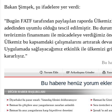
Bakan Şimşek, şu ifadelere yer verdi:
"Bugün FATF tarafından paylaşılan raporda Ülkemiz
adedinden uyumlu olduğu tescil edilmiştir. Bu durum
terörizmin finansmanı ile mücadeleye verdiğimiz ön
Ülkemiz bu kapsamdaki çalışmalarını artırarak devam
Uygulamada sağlayacağımız etkinlik ile ülkemizi gri
kararlıyız."
Bu ha
Yorum Ekle
Arkadaşına Gönder
Yaz
Bu habere henüz yorum eklen
DİĞER HABER BAŞLIKLARI
Diyarbakır'da pazar esnafı: Vatandaş filesini dolduramıyor
Batman'da Gönüll
Batman'da çiftçilere anız yangınlarının zararları anlatıldı
Sera üreticileri
Batman'da anız yangınlarına karşı biçerdöver denetimi
Şırnak’ta atıl a