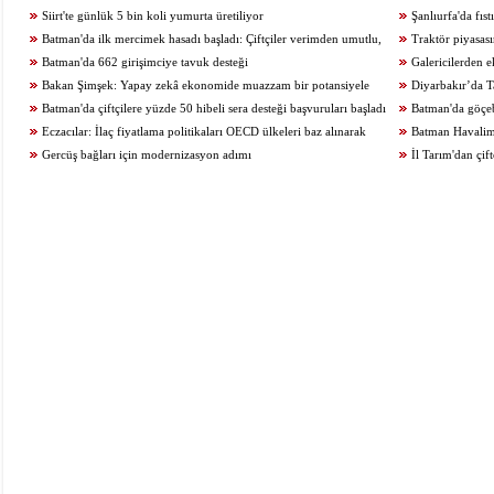
Siirt'te günlük 5 bin koli yumurta üretiliyor
kazandırıldı
Şanlıurfa'da fıs
Batman'da ilk mercimek hasadı başladı: Çiftçiler verimden umutlu,
Traktör piyasas
maliyetlerden şikâyetçi
Batman'da 662 girişimciye tavuk desteği
ulaşamıyor
Galericilerden e
Bakan Şimşek: Yapay zekâ ekonomide muazzam bir potansiyele
Diyarbakır’da Ta
sahiptir
Batman'da çiftçilere yüzde 50 hibeli sera desteği başvuruları başladı
Batman'da göçeb
Eczacılar: İlaç fiyatlama politikaları OECD ülkeleri baz alınarak
Batman Havalima
belirlenmeli
Gercüş bağları için modernizasyon adımı
verdi
İl Tarım'dan çif