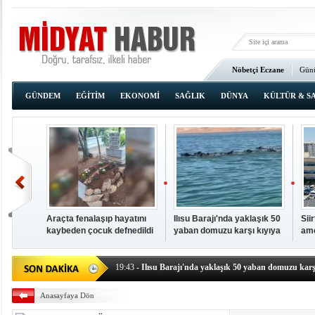
Nöbetçi Eczane
Günü
Ana Sayfa
GÜNDEM
EĞİTİM
EKONOMİ
SAĞLIK
DÜNYA
KÜLTÜR & S
Araçta fenalaşıp hayatını
Ilısu Barajı'nda yaklaşık 50
Sii
kaybeden çocuk defnedildi
yaban domuzu karşı kıyıya
ame
00:02
- OKUMAK İÇİN TIKLAYIN
yüzerek geçti
baş
19:44
- Araçta fenalaşıp hayatını kaybeden çocuk defne
19:43
- Ilısu Barajı'nda yaklaşık 50 yaban domuzu karşı
19:42
- Hacıoğlu: UMKE ekipleri bilgi, cesaret ve fedakâ
Anasayfaya Dön
19:08
- Siirt'te açık kalp ameliyatları için geri sayım baş
19:08
- HÜDA PAR Şırnak il başkanı Yalçın: Kuşkonar 