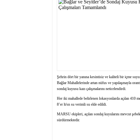
istiyor
19:06
- Öter: Maneviyat
kumardır
18:06
- MARSU, Kabala M
18:14
- VEFAT • Mehme
13:14
- Mardin’de yangı
13:13
- Başkan Genç, Şı
13:07
- Bakan Memişoğlu
13:06
- Bitlis'te bir ki
13:05
- Öter: Çiftçinin
13:03
- Batman Üniversi
Şehrin dört bir yanına kesintisiz ve kaliteli bir içme s
Bağlar Mahallelerinde artan nüfus ve yapılaşmayla orantı
sondaj kuyusu kazı çalışmalarını neticelendirdi.
Her iki mahallede belirlenen lokasyonlarda açılan 410 m
8’er lt/sn su verimli su elde edildi.
MARSU ekipleri, açılan sondaj kuyularını mevcut şebeke 
sürdürmektedir.