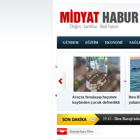
GÜNDEM
EĞİTİM
EKONOMİ
SAĞL
Araçta fenalaşıp hayatını
Ilısu 
kaybeden çocuk defnedildi
yaban
00:02
- OKUMAK İÇİ
yüzere
19:44
- Araçta fenalaşı
19:43
- Ilısu Barajı'nd
19:42
- Hacıoğlu: UMKE e
Anasayfaya Dön
19:08
- Siirt'te açık kal
19:08
- HÜDA PAR Şırna