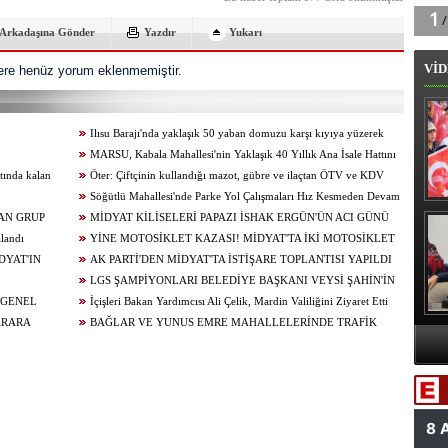
Arkadaşına Gönder
Yazdır
Yukarı
VİD
re henüz yorum eklenmemiştir.
Ilısu Barajı'nda yaklaşık 50 yaban domuzu karşı kıyıya yüzerek
geçti
MARSU, Kabala Mahallesi'nin Yaklaşık 40 Yıllık Ana İsale Hattını
tında kalan
Yeniliyor
Öter: Çiftçinin kullandığı mazot, gübre ve ilaçtan ÖTV ve KDV
alınmamalı
Söğütlü Mahallesi'nde Parke Yol Çalışmaları Hız Kesmeden Devam
AN GRUP
Ediyor
MİDYAT KİLİSELERİ PAPAZI İSHAK ERGÜN'ÜN ACI GÜNÜ
B
alandı
YİNE MOTOSİKLET KAZASI! MİDYAT'TA İKİ MOTOSİKLET
DYAT'IN
ÇARPIŞTI: 1 YARALI
AK PARTİ'DEN MİDYAT'TA İSTİŞARE TOPLANTISI YAPILDI
!
LGS ŞAMPİYONLARI BELEDİYE BAŞKANI VEYSİ ŞAHİN'İN
 GENEL
KONUĞU OLDU
İçişleri Bakan Yardımcısı Ali Çelik, Mardin Valiliğini Ziyaret Etti
ARARA
BAĞLAR VE YUNUS EMRE MAHALLELERİNDE TRAFİK
ÇALIŞMALARI
A
Va