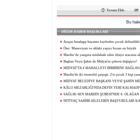
Yorum Ekle
Bu habe
DİĞER HABER BAŞLIKLARI
Araçta fenalaşıp hayatını kaybeden çocuk defnedildi
Öter: Maneviyatı ve ahlaki yapıyı bozan en büyük
olumsuzluklardan biri de sanal kumardır
Mardin’de yangına müdahale eden itfaiye aracının al
itfaiye eri öldü
Başkan Veysi Şahin ile Midyat'ın çehresi değişiyor!
MİDYAT'TA 4 MAHALLEYİ BİRBİRİNE BAĞLAY
YOLU YENİLENDİ
Mardin'de iki otomobil çarpıştı: 2'si çocuk 3 kişi yar
MİDYAT BELEDİYE BAŞKANI VEYSİ ŞAHİN Mİ
GELECEĞİ İÇİN ÇALIŞIYOR...
KÂLO MEZARLIĞI'NDA DEFİN YERİ KALMADI
SAĞLIK-SEN MARDİN ŞUBESİ'NDE 6. OLAĞAN
KURUL HEYECANI YAŞANIYOR!
İHTİYAÇ SAHİBİ AİLELERİN BAŞVURULARI K
BAĞLANDI