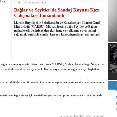
27 Mart 2024 Çarşamba 14:15
ı ve ahlaki yapıyı bozan en büyük olumsuzluklardan biri de sanal
Bağlar ve Seyitler’de Sondaj Kuyusu Kazı
ahallesi'nin Yaklaşık 40 Yıllık Ana İsale Hattını Yeniliyor
Çalışmaları Tamamlandı
t Ata Baştuğ
na müdahale eden itfaiye aracının altında kalan itfaiye eri öldü
Mardin Büyükşehir Belediyesi Su ve Kanalizasyon İdaresi Genel
rnak'ta dönel kavşak çağrısını yineledi
Müdürlüğü (MARSU), Midyat ilçesine bağlı Seyitler ve Bağlar
mahallelerinde ihtiyaç duyulan içme ve kullanma suyu temini
: 500 yataklı hastanemizi 2027'nin ikinci yarısında hizmete açacağız
sağlamak amacıyla sondaj kuyusu kazı çalışmalarını tamamladı.
şinin hayatını kaybettiği husumet barışla son buldu
 kullandığı mazot, gübre ve ilaçtan ÖTV ve KDV alınmamalı
tesinin 2026 YKS kontenjanı 2 bin 737'ye yükseldi
uyu sağlamak amacıyla yatırımlarını sürdüren MARSU, Midyat ilçesine bağlı Seyitler ve
lı olarak ihtiyaç duyulan içme ve kullanma suyu teminini sağlamak için başlattığı
etre derinliğindeki her iki sondaj kuyusunda yapılan su tecrübe çalışmaları sonucunda
hattına entegre etmek için elektrifikasyon ve motopomp montaj çalışmalarını hızla
Bu haber toplam 377 defa okunmuştur