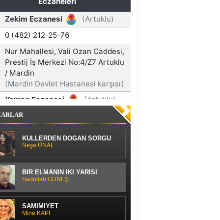
ZARLAR
KÜLLERDEN DOĞAN SORGU
Neşe ÜNAL
BİR ELMANIN İKİ YARISI
Sadullah GÜNEŞ
SAMİMİYET
Mine KAPI