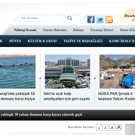
Ma
3
Diyarb
3
Bat
Nöbetçi Eczane
Günün Haberleri
Reklam
Ziyaretçi Defteri
Sitene Ekl
4
Ana Sayfa
Şı
3
IK
DÜNYA
KÜLTÜR & SANAT
TAZİYE VE BAŞSAĞLIĞI
KAMU İHALE İ
İsta
2
Barajı'nda yaklaşık 50
Siirt'te açık kalp
HÜDA PAR Şırnak il
 domuzu karşı kıyıya
ameliyatları için geri sayım
başkanı Yalçın: Kuşk
N TIKLAYIN
k geçti
başladı
Köyü sakinleri, köyle
p hayatını kaybeden çocuk defnedildi
dönmek istiyor
a yaklaşık 50 yaban domuzu karşı kıyıya yüzerek geçti
kipleri bilgi, cesaret ve fedakârlıklarıyla hayat kurtarıyor
p ameliyatları için geri sayım başladı
Karakter boyutu :
k il başkanı Yalçın: Kuşkonar Köyü sakinleri, köylerine dönmek