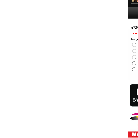
AN
En ço