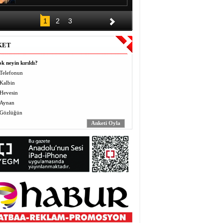
DÜĞÜNÜN ALKIŞI BİR GECE,
1
2
3
BORCU KAÇ YIL?
Halil EL
KET
Vermek (Mahbo) ve Almak
(Masbo): Anlayış ve Bilinç
k neyin kırıldı?
Yusuf BEĞTAŞ
Telefonun
Kalbin
ÖĞRETMENLER BÖYLE ZULÜM
Hevesin
GÖRMEDİ
Abdulaziz ALTEKİN
Aynan
Gözlüğün
AVZER
Mahabat İskenderoğlu
TAVUKLAR İŞLERİNİ İHMAL
EDİNCE
Mecit Akgül