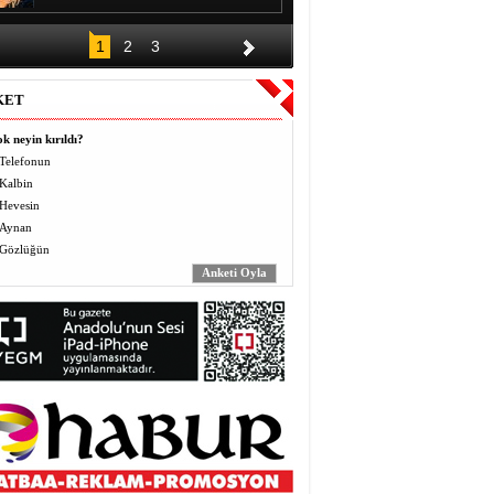
DÜĞÜNÜN ALKIŞI BİR GECE,
1
2
3
BORCU KAÇ YIL?
Halil EL
KET
Vermek (Mahbo) ve Almak
(Masbo): Anlayış ve Bilinç
k neyin kırıldı?
Yusuf BEĞTAŞ
Telefonun
Kalbin
ÖĞRETMENLER BÖYLE ZULÜM
Hevesin
GÖRMEDİ
Abdulaziz ALTEKİN
Aynan
Gözlüğün
AVZER
Mahabat İskenderoğlu
TAVUKLAR İŞLERİNİ İHMAL
EDİNCE
Mecit Akgül