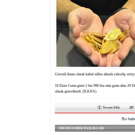
istiyor
19:06
- Öter: Maneviyat
kumardır
18:06
- MARSU, Kabala M
18:14
- VEFAT • Mehme
13:14
- Mardin’de yangı
13:13
- Başkan Genç, Şı
13:07
- Bakan Memişoğlu
13:06
- Bitlis'te bir ki
13:05
- Öter: Çiftçinin
13:03
- Batman Üniversi
Güvenli liman olarak kabul edilen altında yükseliş sürüyo
18 Ekim Cuma günü 2 bin 990 lira olan gram altın 20 Ekim
olarak güncellendi. (İLKHA)
Yorum Ekle
Bu habe
DİĞER HABER BAŞLIKLARI