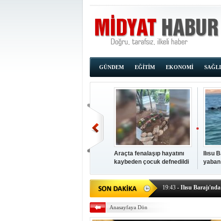
GÜNDEM
EĞİTİM
EKONOMİ
SAĞL
Araçta fenalaşıp hayatını
Ilısu 
kaybeden çocuk defnedildi
yaban
00:02
- OKUMAK İÇİ
yüzere
19:44
- Araçta fenalaşı
19:43
- Ilısu Barajı'nd
19:42
- Hacıoğlu: UMKE e
Anasayfaya Dön
19:08
- Siirt'te açık kal
19:08
- HÜDA PAR Şırna