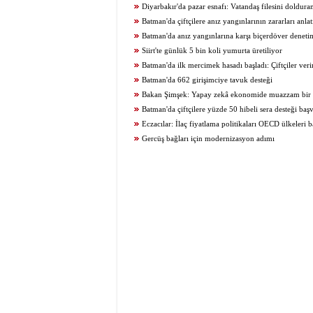
Diyarbakır'da pazar esnafı: Vatandaş filesini doldur
Batman'da çiftçilere anız yangınlarının zararları anlat
Batman'da anız yangınlarına karşı biçerdöver deneti
Siirt'te günlük 5 bin koli yumurta üretiliyor
Batman'da ilk mercimek hasadı başladı: Çiftçiler ve
maliyetlerden şikâyetçi
Batman'da 662 girişimciye tavuk desteği
Bakan Şimşek: Yapay zekâ ekonomide muazzam bir 
sahiptir
Batman'da çiftçilere yüzde 50 hibeli sera desteği başv
Eczacılar: İlaç fiyatlama politikaları OECD ülkeleri b
belirlenmeli
Gercüş bağları için modernizasyon adımı