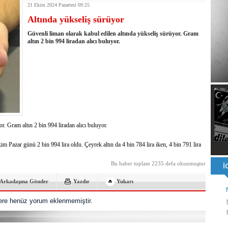
21 Ekim 2024 Pazartesi 09:25
ı ve ahlaki yapıyı bozan en büyük olumsuzluklardan biri de sanal
Altında yükseliş sürüyor
ahallesi'nin Yaklaşık 40 Yıllık Ana İsale Hattını Yeniliyor
t Ata Baştuğ
Güvenli liman olarak kabul edilen altında yükseliş sürüyor. Gram
na müdahale eden itfaiye aracının altında kalan itfaiye eri öldü
altın 2 bin 994 liradan alıcı buluyor.
rnak'ta dönel kavşak çağrısını yineledi
: 500 yataklı hastanemizi 2027'nin ikinci yarısında hizmete açacağız
şinin hayatını kaybettiği husumet barışla son buldu
 kullandığı mazot, gübre ve ilaçtan ÖTV ve KDV alınmamalı
tesinin 2026 YKS kontenjanı 2 bin 737'ye yükseldi
r. Gram altın 2 bin 994 liradan alıcı buluyor.
 Pazar günü 2 bin 994 lira oldu. Çeyrek altın da 4 bin 784 lira iken, 4 bin 791 lira
Bu haber toplam 2235 defa okunmuştur
Arkadaşına Gönder
Yazdır
Yukarı
re henüz yorum eklenmemiştir.