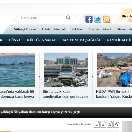
Ma
3
Diyarb
3
Bat
Nöbetçi Eczane
Günün Haberleri
Reklam
Ziyaretçi Defteri
Sitene Ekl
2
Ana Sayfa
Şı
3
IK
DÜNYA
KÜLTÜR & SANAT
TAZİYE VE BAŞSAĞLIĞI
KAMU İHALE İ
İsta
2
Barajı'nda yaklaşık 50
Siirt'te açık kalp
HÜDA PAR Şırnak il
 domuzu karşı kıyıya
ameliyatları için geri sayım
başkanı Yalçın: Kuşk
N TIKLAYIN
k geçti
başladı
Köyü sakinleri, köyle
p hayatını kaybeden çocuk defnedildi
dönmek istiyor
a yaklaşık 50 yaban domuzu karşı kıyıya yüzerek geçti
kipleri bilgi, cesaret ve fedakârlıklarıyla hayat kurtarıyor
p ameliyatları için geri sayım başladı
Karakter boyutu :
k il başkanı Yalçın: Kuşkonar Köyü sakinleri, köylerine dönmek