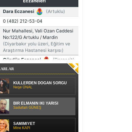
ZARLAR
KÜLLERDEN DOĞAN SORGU
Neşe ÜNAL
BİR ELMANIN İKİ YARISI
Sadullah GÜNEŞ
SAMİMİYET
Mine KAPI