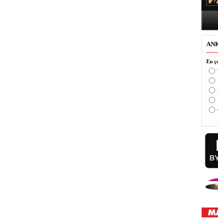
AN
En ço