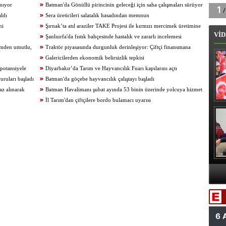
amıyor
Batman'da Gönüllü pirincinin geleceği için saha çalışmaları sürüyor
ıldı
Sera üreticileri salatalık hasadından memnun
mi
Şırnak’ta atıl araziler TAKE Projesi ile kırmızı mercimek üretimine
VİD
kazandırıldı
Şanlıurfa'da fıstık bahçesinde hastalık ve zararlı incelemesi
rimden umutlu,
Traktör piyasasında durgunluk derinleşiyor: Çiftçi finansmana
ulaşamıyor
Galericilerden ekonomik belirsizlik tepkisi
potansiyele
Diyarbakır’da Tarım ve Hayvancılık Fuarı kapılarını açtı
uruları başladı
Batman'da göçebe hayvancılık çalıştayı başladı
az alınarak
Batman Havalimanı şubat ayında 53 binin üzerinde yolcuya hizmet
verdi
İl Tarım'dan çiftçilere bordo bulamacı uyarısı
B
A
Va