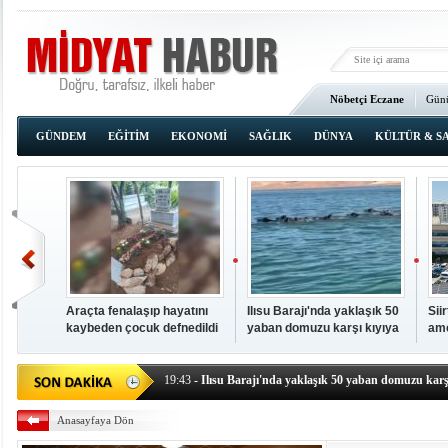
Nöbetçi Eczane
Günü
Ana Sayfa
GÜNDEM
EĞİTİM
EKONOMİ
SAĞLIK
DÜNYA
KÜLTÜR & S
Araçta fenalaşıp hayatını
Ilısu Barajı'nda yaklaşık 50
Sii
kaybeden çocuk defnedildi
yaban domuzu karşı kıyıya
ame
00:02
- OKUMAK İÇİN TIKLAYIN
yüzerek geçti
baş
19:44
- Araçta fenalaşıp hayatını kaybeden çocuk defne
19:43
- Ilısu Barajı'nda yaklaşık 50 yaban domuzu karşı
19:42
- Hacıoğlu: UMKE ekipleri bilgi, cesaret ve fedakâ
Anasayfaya Dön
19:08
- Siirt'te açık kalp ameliyatları için geri sayım baş
19:08
- HÜDA PAR Şırnak il başkanı Yalçın: Kuşkonar 