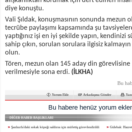
alışkanlıktan korumak için dert edinen insan
diye konuştu.
Vali Şıldak, konuşmasının sonunda mezun ol
tecrübe paylaşımı kapsamında şu tavsiyelerd
yaptığınız işi en iyi şekilde yapın, kendinizi s
sahip çıkın, sorulan sorulara ilgisiz kalmay
olun.
Tören, mezun olan 145 aday din görevlisine 
verilmesiyle sona erdi.
(İLKHA)
Bu hab
Yorum Ekle
Arkadaşına Gönder
Yaz
Bu habere henüz yorum eklen
DİĞER HABER BAŞLIKLARI
Şanlıurfa'daki sokak köpeği saldırısı için müfettiş görevlendirildi
Gülebak: Hazreti