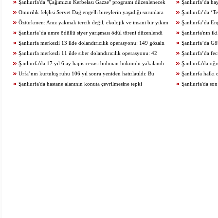
Şanlıurfa'da "Çağımızın Kerbelası Gazze" programı düzenlenecek
Şanlıurfa’da ha
Omurilik felçlisi Servet Dağ engelli bireylerin yaşadığı sorunlara
artırıldı
Şanlıurfa’da ‘Te
dikkat çekti
Öztürkmen: Anız yakmak tercih değil, ekolojik ve insani bir yıkım
yapıldı
Şanlıurfa’da Enge
Şanlıurfa’da umre ödüllü siyer yarışması ödül töreni düzenlendi
düzenlendi
Şanlıurfa'nın ik
Şanlıurfa merkezli 13 ilde dolandırıcılık operasyonu: 149 gözaltı
Şanlıurfa’da Göb
Şanlıurfa merkezli 11 ilde siber dolandırıcılık operasyonu: 42
yakalandı
Şanlıurfa’da feci
gözaltı
Şanlıurfa'da 17 yıl 6 ay hapis cezası bulunan hükümlü yakalandı
Şanlıurfa'da öğ
Urfa’nın kurtuluş ruhu 106 yıl sonra yeniden hatırlatıldı: Bu
Şanlıurfa halkı 
topraklar kanla ve imanla savunuldu
Şanlıurfa'da hastane alanının konuta çevrilmesine tepki
Şanlıurfa'da so