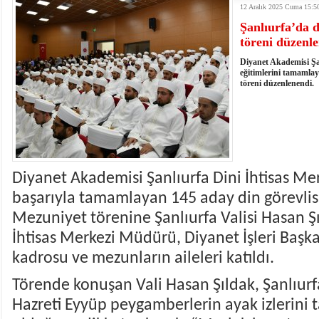
12 Aralık 2025 Cuma 15:5
istiyor
19:06
- Öter: Maneviyatı ve ahlaki yapıyı bozan en büy
Şanlıurfa’da d
kumardır
18:06
- MARSU, Kabala Mahallesi'nin Yaklaşık 40 Yıllık
töreni düzenl
18:14
- VEFAT • Mehmet Ata Baştuğ
13:14
- Mardin’de yangına müdahale eden itfaiye aracının
Diyanet Akademisi Şan
13:13
- Başkan Genç, Şırnak'ta dönel kavşak çağrısını y
eğitimlerini tamamlay
töreni düzenlenendi.
13:07
- Bakan Memişoğlu: 500 yataklı hastanemizi 2027'
13:06
- Bitlis'te bir kişinin hayatını kaybettiği husumet
13:05
- Öter: Çiftçinin kullandığı mazot, gübre ve ila
13:03
- Batman Üniversitesinin 2026 YKS kontenjanı 2 
Diyanet Akademisi Şanlıurfa Dini İhtisas Me
başarıyla tamamlayan 145 aday din görevlis
Mezuniyet törenine Şanlıurfa Valisi Hasan Şıl
İhtisas Merkezi Müdürü, Diyanet İşleri Başka
kadrosu ve mezunların aileleri katıldı.
Törende konuşan Vali Hasan Şıldak, Şanlıurf
Hazreti Eyyüp peygamberlerin ayak izlerini 