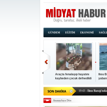
GÜNDEM
EĞİTİM
EKONOMİ
SAĞL
Araçta fenalaşıp hayatını
Ilısu 
kaybeden çocuk defnedildi
yaban
00:02
- OKUMAK İÇİ
yüzere
19:44
- Araçta fenalaşı
19:43
- Ilısu Barajı'nd
19:42
- Hacıoğlu: UMKE e
Anasayfaya Dön
19:08
- Siirt'te açık kal
19:08
- HÜDA PAR Şırna