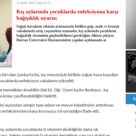
12 Aralık 2025 Cuma 15:52
ı ve ahlaki yapıyı bozan en büyük olumsuzluklardan biri de sanal
Kış aylarında çocuklarda enfeksiyona karşı
ahallesi'nin Yaklaşık 40 Yıllık Ana İsale Hattını Yeniliyor
bağışıklık uyarısı
t Ata Baştuğ
na müdahale eden itfaiye aracının altında kalan itfaiye eri öldü
Soğuk havaların etkisini artırmasıyla birlikte grip, nezle ve bronşit
rnak'ta dönel kavşak çağrısını yineledi
vakalarında artış yaşanırken uzmanlar, kış aylarında çocukların
bağışıklık sisteminin güçlendirilmesi gerektiğine dikkat çekiyor.
: 500 yataklı hastanemizi 2027'nin ikinci yarısında hizmete açacağız
Harran Üniversitesi Hastanesinden yapılan açıklamada ai
şinin hayatını kaybettiği husumet barışla son buldu
 kullandığı mazot, gübre ve ilaçtan ÖTV ve KDV alınmamalı
tesinin 2026 YKS kontenjanı 2 bin 737'ye yükseldi
biri olan Şanlıurfa’da, kış mevsimiyle birlikte soğuk hava koşulları
çocuklarda enfeksiyon vakalarını yükseltti.
 Hastalıkları Anabilim Dalı Dr. Öğr. Üyesi Aydın Bozkaya., kış
 kolay zayıflayabildiğini belirtti.
i açısından zengin taze sebze ve meyve tüketiminin artırılması
 enfeksiyonlara karşı koruyucu rol oynadığını ifade etti.
ş aylarında çocuklarda D vitamini eksikliğinin daha sık
zkaya, hekim önerisiyle D vitamini desteğinin yanı sıra doğal ve