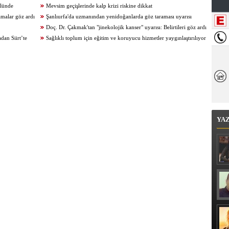
olünde
Mevsim geçişlerinde kalp krizi riskine dikkat
malar göz ardı
Şanlıurfa'da uzmanından yenidoğanlarda göz taraması uyarısı
Doç. Dr. Çakmak'tan "jinekolojik kanser" uyarısı: Belirtileri göz ardı
an Siirt’te
etmeyin
Sağlıklı toplum için eğitim ve koruyucu hizmetler yaygınlaştırılıyor
YA