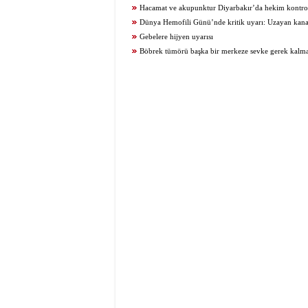
atılıyor
Hacamat ve akupunktur Diyarbakır’da hekim kontr
uygulanıyor
Dünya Hemofili Günü’nde kritik uyarı: Uzayan kana
edilmemeli
Gebelere hijyen uyarısı
Böbrek tümörü başka bir merkeze sevke gerek kalmad
başarıyla çıkarıldı