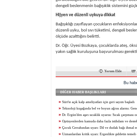
dengeli beslenmenin bağışıklık sistemini güçle
Hijyen ve düzenli uykuya dikkat
Bağışıklığı zayıflayan çocukların enfeksiyon
düzenli uyku, bol sıvı tüketimi, dengeli besle
ölçüde azalttığını belirtti.
Dr. Öğr. Üyesi Bozkaya, çocuklarda ateş, öks
yakın sağlık kuruluşuna başvurulması gerektiği
Yorum Ekle
Bu habe
DİĞER HABER BAŞLIKLARI
Siirt'te açık kalp ameliyatları için geri sayım başladı
Teknoloji kuşağında bel ve boyun ağrısı alarmı: Genç
altında
Dr. Ergün'den aşırı sıcaklık uyarısı: Sıcak çarpması 
kadar ilerleyebilir
Optisyenlerden kamuda daha fazla istihdam ve destek
Çocuk Cerrahından uyarı: Dil ve dudak bağı ihmal e
Uzmanlardan kritik uyarı: Ergenlikte şiddetin temeli