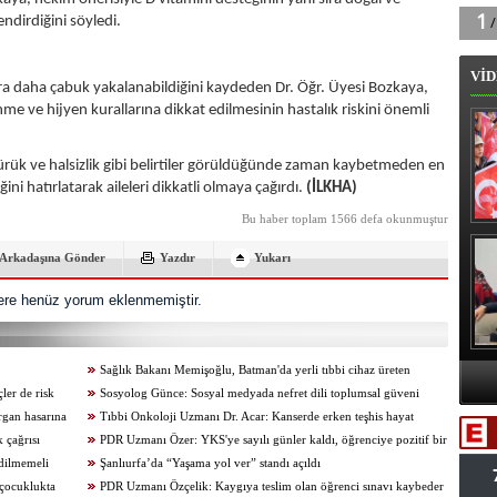
ndirdiğini söyledi.
VİD
lara daha çabuk yakalanabildiğini kaydeden Dr. Öğr. Üyesi Bozkaya,
nme ve hijyen kurallarına dikkat edilmesinin hastalık riskini önemli
ürük ve halsizlik gibi belirtiler görüldüğünde zaman kaybetmeden en
ni hatırlatarak aileleri dikkatli olmaya çağırdı.
(İLKHA)
Bu haber toplam 1566 defa okunmuştur
B
Arkadaşına Gönder
Yazdır
Yukarı
re henüz yorum eklenmemiştir.
Sağlık Bakanı Memişoğlu, Batman'da yerli tıbbi cihaz üreten
A
ler de risk
fabrikayı ziyaret etti
Sosyolog Günce: Sosyal medyada nefret dili toplumsal güveni
organ hasarına
zayıflatıyor
Tıbbi Onkoloji Uzmanı Dr. Acar: Kanserde erken teşhis hayat
Va
 çağrısı
kurtarıyor
PDR Uzmanı Özer: YKS'ye sayılı günler kaldı, öğrenciye pozitif bir
dilmemeli
aile ortamı oluşturulmalıdır
Şanlıurfa’da “Yaşama yol ver” standı açıldı
 çocuklukta
PDR Uzmanı Özçelik: Kaygıya teslim olan öğrenci sınavı kaybeder