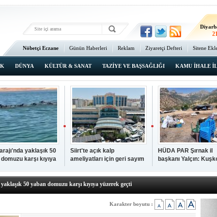
Ma
2
Diyarb
2
Bat
Nöbetçi Eczane
Günün Haberleri
Reklam
Ziyaretçi Defteri
Sitene Ekl
2
Ana Sayfa
Şı
2
IK
DÜNYA
KÜLTÜR & SANAT
TAZİYE VE BAŞSAĞLIĞI
KAMU İHALE İ
İsta
2
Barajı'nda yaklaşık 50
Siirt'te açık kalp
HÜDA PAR Şırnak il
 domuzu karşı kıyıya
ameliyatları için geri sayım
başkanı Yalçın: Kuşk
N TIKLAYIN
k geçti
başladı
Köyü sakinleri, köyle
p hayatını kaybeden çocuk defnedildi
dönmek istiyor
a yaklaşık 50 yaban domuzu karşı kıyıya yüzerek geçti
kipleri bilgi, cesaret ve fedakârlıklarıyla hayat kurtarıyor
p ameliyatları için geri sayım başladı
Karakter boyutu :
k il başkanı Yalçın: Kuşkonar Köyü sakinleri, köylerine dönmek