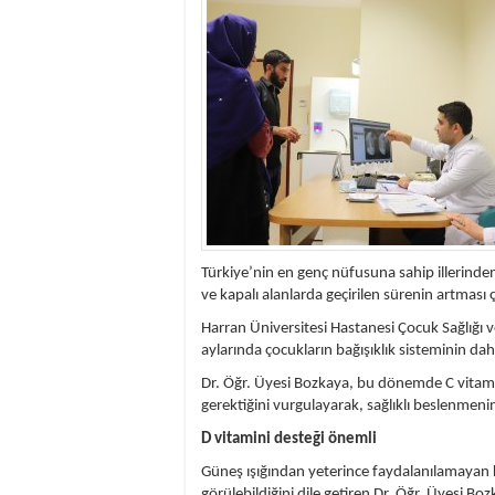
istiyor
19:06
- Öter: Maneviyat
kumardır
18:06
- MARSU, Kabala M
18:14
- VEFAT • Mehme
13:14
- Mardin’de yangı
13:13
- Başkan Genç, Şı
13:07
- Bakan Memişoğlu
13:06
- Bitlis'te bir ki
13:05
- Öter: Çiftçinin
13:03
- Batman Üniversi
Türkiye’nin en genç nüfusuna sahip illerinden 
ve kapalı alanlarda geçirilen sürenin artması 
Harran Üniversitesi Hastanesi Çocuk Sağlığı ve
aylarında çocukların bağışıklık sisteminin daha
Dr. Öğr. Üyesi Bozkaya, bu dönemde C vitamin
gerektiğini vurgulayarak, sağlıklı beslenmenin
D vitamini desteği önemli
Güneş ışığından yeterince faydalanılamayan kı
görülebildiğini dile getiren Dr. Öğr. Üyesi Bo