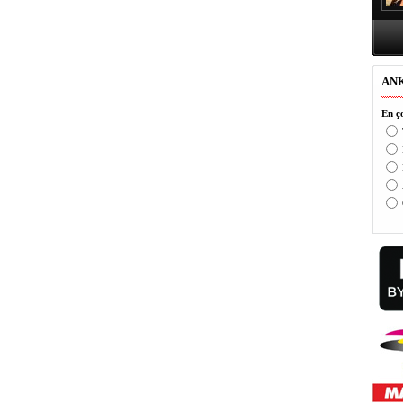
AN
En ço