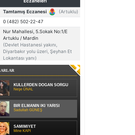
ZARLAR
KÜLLERDEN DOĞAN SORGU
Neşe ÜNAL
BİR ELMANIN İKİ YARISI
Sadullah GÜNEŞ
SAMİMİYET
Mine KAPI