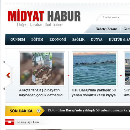
Nöbetçi Eczane
Günü
Ana Sayfa
GÜNDEM
EĞİTİM
EKONOMİ
SAĞLIK
DÜNYA
KÜLTÜR & S
Araçta fenalaşıp hayatını
Ilısu Barajı'nda yaklaşık 50
Sii
kaybeden çocuk defnedildi
yaban domuzu karşı kıyıya
ame
00:02
- OKUMAK İÇİN TIKLAYIN
yüzerek geçti
baş
19:44
- Araçta fenalaşıp hayatını kaybeden çocuk defne
19:43
- Ilısu Barajı'nda yaklaşık 50 yaban domuzu karşı
19:42
- Hacıoğlu: UMKE ekipleri bilgi, cesaret ve fedakâ
Anasayfaya Dön
19:08
- Siirt'te açık kalp ameliyatları için geri sayım baş
19:08
- HÜDA PAR Şırnak il başkanı Yalçın: Kuşkonar 