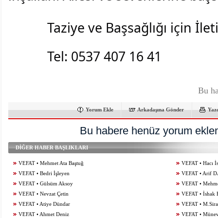
Taziye ve Başsağlığı için İlet
Tel: 0537 407 16 41
Bu ha
Yorum Ekle
Arkadaşına Gönder
Yaz
Bu habere henüz yorum eklen
DİĞER HABER BAŞLIKLARI
VEFAT • Mehmet Ata Baştuğ
VEFAT • Hacı İ
VEFAT • Bedri İşleyen
VEFAT • Arif 
VEFAT • Gülsüm Aksoy
VEFAT • Mehme
VEFAT • Nevzat Çetin
VEFAT • İshak 
VEFAT • Atiye Dündar
VEFAT • M.Si
VEFAT • Ahmet Deniz
VEFAT • Münev