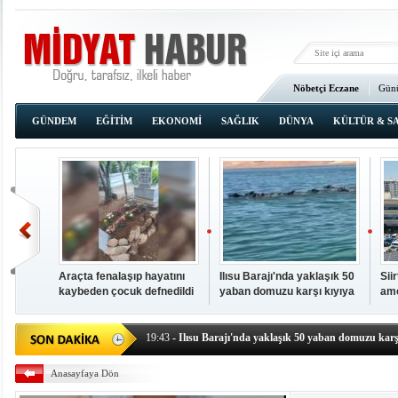
Nöbetçi Eczane
Günü
Ana Sayfa
GÜNDEM
EĞİTİM
EKONOMİ
SAĞLIK
DÜNYA
KÜLTÜR & S
Araçta fenalaşıp hayatını
Ilısu Barajı'nda yaklaşık 50
Sii
kaybeden çocuk defnedildi
yaban domuzu karşı kıyıya
ame
00:02
- OKUMAK İÇİN TIKLAYIN
yüzerek geçti
baş
19:44
- Araçta fenalaşıp hayatını kaybeden çocuk defne
19:43
- Ilısu Barajı'nda yaklaşık 50 yaban domuzu karşı
19:42
- Hacıoğlu: UMKE ekipleri bilgi, cesaret ve fedakâ
Anasayfaya Dön
19:08
- Siirt'te açık kalp ameliyatları için geri sayım baş
19:08
- HÜDA PAR Şırnak il başkanı Yalçın: Kuşkonar 