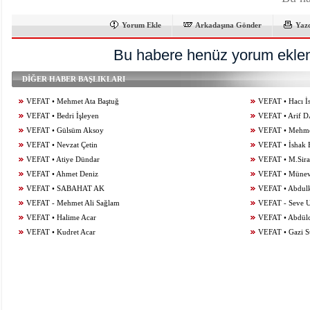
Yorum Ekle
Arkadaşına Gönder
Yaz
Bu habere henüz yorum eklen
DİĞER HABER BAŞLIKLARI
VEFAT • Mehmet Ata Baştuğ
VEFAT • Hacı İ
VEFAT • Bedri İşleyen
VEFAT • Arif 
VEFAT • Gülsüm Aksoy
VEFAT • Mehme
VEFAT • Nevzat Çetin
VEFAT • İshak 
VEFAT • Atiye Dündar
VEFAT • M.Si
VEFAT • Ahmet Deniz
VEFAT • Münev
VEFAT • SABAHAT AK
VEFAT • Abdulka
VEFAT - Mehmet Ali Sağlam
VEFAT - Seve 
VEFAT • Halime Acar
VEFAT • Abdül
VEFAT • Kudret Acar
VEFAT • Gazi S