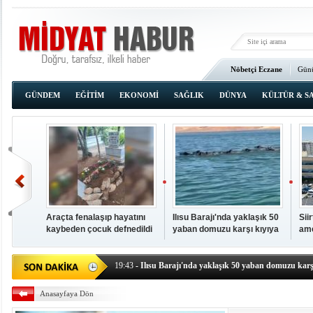
Nöbetçi Eczane
Günü
Ana Sayfa
GÜNDEM
EĞİTİM
EKONOMİ
SAĞLIK
DÜNYA
KÜLTÜR & S
Araçta fenalaşıp hayatını
Ilısu Barajı'nda yaklaşık 50
Sii
kaybeden çocuk defnedildi
yaban domuzu karşı kıyıya
ame
00:02
- OKUMAK İÇİN TIKLAYIN
yüzerek geçti
baş
19:44
- Araçta fenalaşıp hayatını kaybeden çocuk defne
19:43
- Ilısu Barajı'nda yaklaşık 50 yaban domuzu karşı
19:42
- Hacıoğlu: UMKE ekipleri bilgi, cesaret ve fedakâ
Anasayfaya Dön
19:08
- Siirt'te açık kalp ameliyatları için geri sayım baş
19:08
- HÜDA PAR Şırnak il başkanı Yalçın: Kuşkonar 