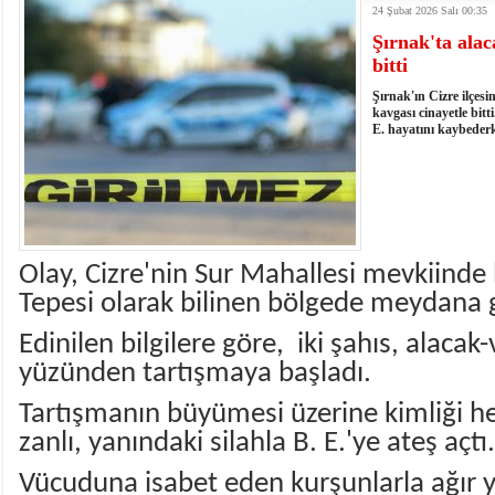
24 Şubat 2026 Salı 00:35
istiyor
19:06
- Öter: Maneviyatı ve ahlaki yapıyı bozan en büy
Şırnak'ta alac
kumardır
18:06
- MARSU, Kabala Mahallesi'nin Yaklaşık 40 Yıllık
bitti
18:14
- VEFAT • Mehmet Ata Baştuğ
13:14
- Mardin’de yangına müdahale eden itfaiye aracının
Şırnak'ın Cizre ilçesi
13:13
- Başkan Genç, Şırnak'ta dönel kavşak çağrısını y
kavgası cinayetle bitt
E. hayatını kaybederk
13:07
- Bakan Memişoğlu: 500 yataklı hastanemizi 2027'
13:06
- Bitlis'te bir kişinin hayatını kaybettiği husumet
13:05
- Öter: Çiftçinin kullandığı mazot, gübre ve ila
13:03
- Batman Üniversitesinin 2026 YKS kontenjanı 2 
Olay, Cizre'nin Sur Mahallesi mevkiinde
Tepesi olarak bilinen bölgede meydana g
Edinilen bilgilere göre, iki şahıs, alaca
yüzünden tartışmaya başladı.
Tartışmanın büyümesi üzerine kimliği 
zanlı, yanındaki silahla B. E.'ye ateş açtı.
Vücuduna isabet eden kurşunlarla ağır y