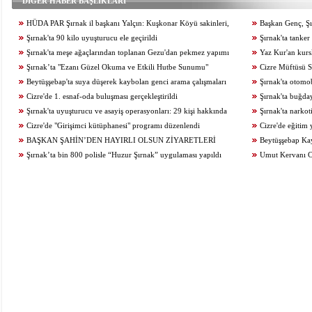
DİĞER HABER BAŞLIKLARI
HÜDA PAR Şırnak il başkanı Yalçın: Kuşkonar Köyü sakinleri,
Başkan Genç, Şır
köylerine dönmek istiyor
Şırnak'ta 90 kilo uyuşturucu ele geçirildi
Şırnak'ta tanke
Şırnak'ta meşe ağaçlarından toplanan Gezu'dan pekmez yapımı
Yaz Kur'an kurs
başladı
Şırnak’ta "Ezanı Güzel Okuma ve Etkili Hutbe Sunumu"
Cizre Müftüsü 
yarışmaları düzenlendi
Beytüşşebap'ta suya düşerek kaybolan genci arama çalışmaları
Şırnak'ta otomo
3'üncü gününde sürüyor
Cizre'de 1. esnaf-oda buluşması gerçekleştirildi
kişi yaralandı
Şırnak'ta buğday
Şırnak'ta uyuşturucu ve asayiş operasyonları: 29 kişi hakkında
harcıyor
Şırnak'ta narkot
işlem yapıldı
Cizre'de "Girişimci kütüphanesi" programı düzenlendi
Cizre'de eğitim 
BAŞKAN ŞAHİN’DEN HAYIRLI OLSUN ZİYARETLERİ
Beytüşşebap Ka
Şırnak’ta bin 800 polisle “Huzur Şırnak” uygulaması yapıldı
yalanlama
Umut Kervanı Ciz