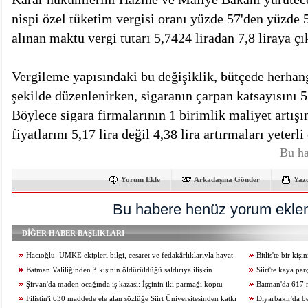
nispi özel tüketim vergisi oranı yüzde 57'den yüzde 5
alınan maktu vergi tutarı 5,7424 liradan 7,8 liraya çık
Vergileme yapısındaki bu değişiklik, bütçede herhan
şekilde düzenlenirken, sigaranın çarpan katsayısını 5
Böylece sigara firmalarının 1 birimlik maliyet artışı
fiyatlarını 5,17 lira değil 4,38 lira artırmaları yeter
Bu ha
Yorum Ekle
Arkadaşına Gönder
Yaz
Bu habere henüz yorum eklen
DİĞER HABER BAŞLIKLARI
Hacıoğlu: UMKE ekipleri bilgi, cesaret ve fedakârlıklarıyla hayat
Bitlis'te bir ki
kurtarıyor
Batman Valiliğinden 3 kişinin öldürüldüğü saldırıya ilişkin
Siirt'te kaya pa
açıklama
Şirvan'da maden ocağında iş kazası: İşçinin iki parmağı koptu
kaybetti
Batman'da 617 m
Filistin'i 630 maddede ele alan sözlüğe Siirt Üniversitesinden katkı
Diyarbakır'da b