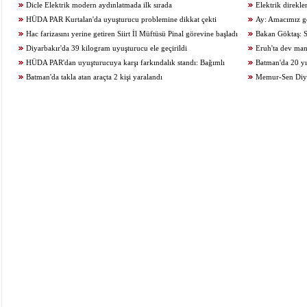
Dicle Elektrik modern aydınlatmada ilk sırada
kurtuldu
Elektrik direkl
HÜDA PAR Kurtalan'da uyuşturucu problemine dikkat çekti
Ay: Amacımız ge
Hac farizasını yerine getiren Siirt İl Müftüsü Pinal görevine başladı
zamanda üreten birey
Bakan Göktaş: S
Diyarbakır'da 39 kilogram uyuşturucu ele geçirildi
geçiriyoruz
Eruh'ta dev man
HÜDA PAR'dan uyuşturucuya karşı farkındalık standı: Bağımlı
Batman'da 20 yıl
olma, hür ol
Batman'da takla atan araçta 2 kişi yaralandı
Memur-Sen Diyar
araştırmalarının adr