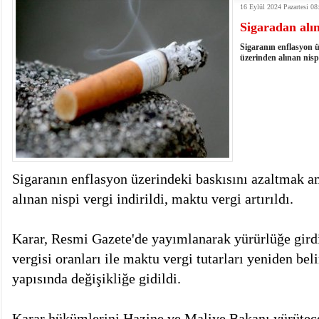
16 Eylül 2024 Pazartesi 08
18:14
- VEFAT • Mehmet Ata Baştuğ
Sigaradan alın
13:14
- Mardin’de yangına müdahale eden itfaiye aracının
13:13
- Başkan Genç, Şırnak'ta dönel kavşak çağrısını y
Sigaranın enflasyon ü
13:07
- Bakan Memişoğlu: 500 yataklı hastanemizi 2027'
üzerinden alınan nispi 
13:06
- Bitlis'te bir kişinin hayatını kaybettiği husumet
13:05
- Öter: Çiftçinin kullandığı mazot, gübre ve ila
13:03
- Batman Üniversitesinin 2026 YKS kontenjanı 2 
Sigaranın enflasyon üzerindeki baskısını azaltmak a
alınan nispi vergi indirildi, maktu vergi artırıldı.
Karar, Resmi Gazete'de yayımlanarak yürürlüğe girdi
vergisi oranları ile maktu vergi tutarları yeniden be
yapısında değişikliğe gidildi.
Karar hükümlerini Hazine ve Maliye Bakanı yürütece