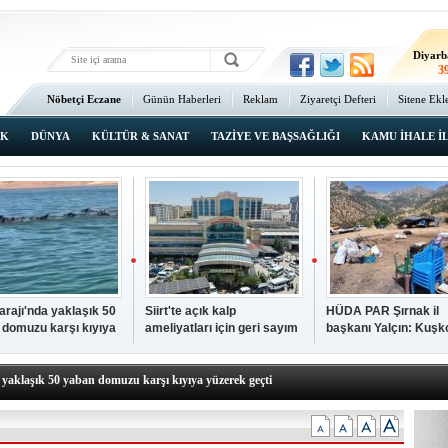
Ma
3
Diyarb
3
Bat
Nöbetçi Eczane
Günün Haberleri
Reklam
Ziyaretçi Defteri
Sitene Ekl
4
Ana Sayfa
Şı
3
IK
DÜNYA
KÜLTÜR & SANAT
TAZİYE VE BAŞSAĞLIĞI
KAMU İHALE İ
İsta
3
Barajı'nda yaklaşık 50
Siirt'te açık kalp
HÜDA PAR Şırnak il
 domuzu karşı kıyıya
ameliyatları için geri sayım
başkanı Yalçın: Kuşk
N TIKLAYIN
k geçti
başladı
Köyü sakinleri, köyle
p hayatını kaybeden çocuk defnedildi
dönmek istiyor
a yaklaşık 50 yaban domuzu karşı kıyıya yüzerek geçti
kipleri bilgi, cesaret ve fedakârlıklarıyla hayat kurtarıyor
p ameliyatları için geri sayım başladı
k il başkanı Yalçın: Kuşkonar Köyü sakinleri, köylerine dönmek