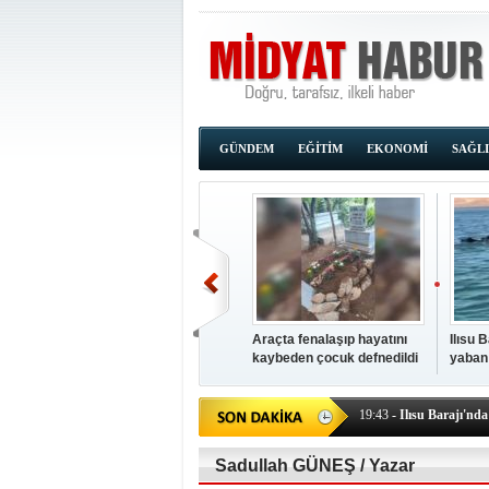
GÜNDEM
EĞİTİM
EKONOMİ
SAĞL
Araçta fenalaşıp hayatını
Ilısu 
kaybeden çocuk defnedildi
yaban
00:02
- OKUMAK İÇİ
yüzere
19:44
- Araçta fenalaşı
19:43
- Ilısu Barajı'nd
19:42
- Hacıoğlu: UMKE e
19:08
- Siirt'te açık kal
Sadullah GÜNEŞ / Yazar
19:08
- HÜDA PAR Şırna