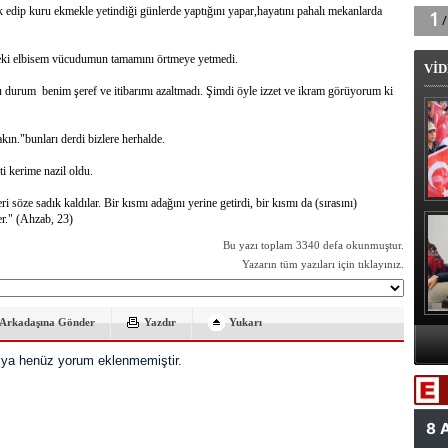
k edip kuru ekmekle yetindiği günlerde yaptığını yapar,hayatını pahalı mekanlarda
eki elbisem vücudumun tamamını örtmeye yetmedi.
VİD
bu durum benim şeref ve itibarımı azaltmadı. Şimdi öyle izzet ve ikram görüyorum ki
ın."bunları derdi bizlere herhalde.
i kerime nazil oldu.
i söze sadık kaldılar. Bir kısmı adağını yerine getirdi, bir kısmı da (sırasını)
er." (Ahzab, 23)
B
Bu yazı toplam 3340 defa okunmuştur.
Yazarın tüm yazıları için tıklayınız.
Arkadaşına Gönder
Yazdır
Yukarı
A
ya henüz yorum eklenmemiştir.
Va