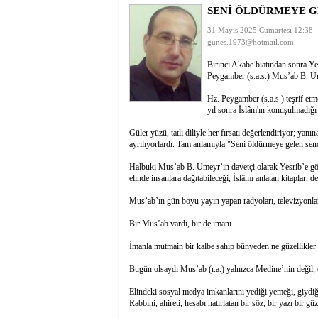
SENİ ÖLDÜRMEYE G
istiyor
19:06
- Öter: Maneviyat
kumardır
18:06
- MARSU, Kabala M
31 Mayıs 2025 Cumartesi 12:38
18:14
- VEFAT • Mehme
gunes.1973@hotmail.com
13:14
- Mardin’de yangı
Birinci Akabe biatından sonra Ye
13:13
- Başkan Genç, Şı
Peygamber (s.a.s.) Mus’ab B. Ume
13:07
- Bakan Memişoğlu
Hz. Peygamber (s.a.s.) teşrif et
13:06
- Bitlis'te bir ki
yıl sonra İslâm'ın konuşulmadığı
13:05
- Öter: Çiftçinin
13:03
- Batman Üniversi
Güler yüzü, tatlı diliyle her fırsatı değerlendiriyor; ya
ayrılıyorlardı. Tam anlamıyla "Seni öldürmeye gelen send
Halbuki Mus’ab B. Umeyr’in davetçi olarak Yesrib’e gönd
elinde insanlara dağıtabileceği, İslâmı anlatan kitaplar, de
Mus’ab’ın gün boyu yayın yapan radyoları, televizyonları
Bir Mus’ab vardı, bir de imanı…
İmanla mutmain bir kalbe sahip bünyeden ne güzellikler
Bugün olsaydı Mus’ab (r.a.) yalnızca Medine’nin değil,
Elindeki sosyal medya imkanlarını yediği yemeği, giydiği e
Rabbini, ahireti, hesabı hatırlatan bir söz, bir yazı bir gü