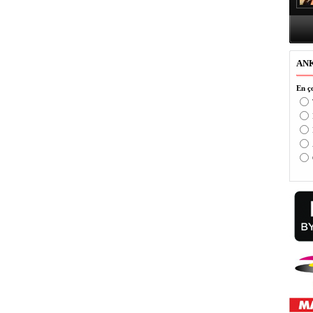
AN
En ço