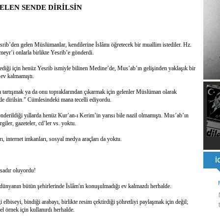
ELEN SENDE DİRİLSİN
ı ve ahlaki yapıyı bozan en büyük olumsuzluklardan biri de sanal
ahallesi'nin Yaklaşık 40 Yıllık Ana İsale Hattını Yeniliyor
t Ata Baştuğ
na müdahale eden itfaiye aracının altında kalan itfaiye eri öldü
srib’den gelen Müslümanlar, kendilerine İslâmı öğretecek bir muallim istediler. Hz.
rnak'ta dönel kavşak çağrısını yineledi
yr’i onlarla birlikte Yesrib’e gönderdi.
: 500 yataklı hastanemizi 2027'nin ikinci yarısında hizmete açacağız
mediği için henüz Yesrib ismiyle bilinen Medine’de, Mus’ab’ın gelişinden yaklaşık bir
şinin hayatını kaybettiği husumet barışla son buldu
 ev kalmamıştı.
 kullandığı mazot, gübre ve ilaçtan ÖTV ve KDV alınmamalı
tesinin 2026 YKS kontenjanı 2 bin 737'ye yükseldi
nına tartışmak ya da onu topraklarından çıkarmak için gelenler Müslüman olarak
e dirilsin." Cümlesindeki mana tecelli ediyordu.
erildiği yıllarda henüz Kur’an-ı Kerim’in yarısı bile nazil olmamıştı. Mus’ab’ın
rgiler, gazeteler, cd’ler vs. yoktu.
, internet imkanları, sosyal medya araçları da yoktu.
 sadır oluyordu!
 dünyanın bütün şehirlerinde İslâm'ın konuşulmadığı ev kalmazdı herhalde.
lbiseyi, bindiği arabayı, birlikte resim çektirdiği şöhretliyi paylaşmak için değil;
zel örnek için kullanırdı herhalde.