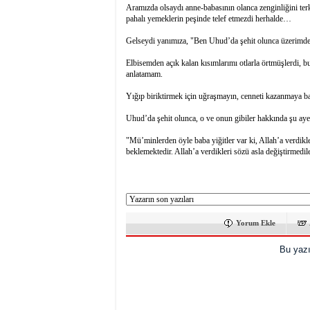
Aramızda olsaydı anne-babasının olanca zenginliğini ter
pahalı yemeklerin peşinde telef etmezdi herhalde…
Gelseydi yanımıza, "Ben Uhud’da şehit olunca üzerimd
Elbisemden açık kalan kısımlarımı otlarla örtmüşlerdi, 
anlatamam.
Yığıp biriktirmek için uğraşmayın, cenneti kazanmaya bak
Uhud’da şehit olunca, o ve onun gibiler hakkında şu ayet
"Mü’minlerden öyle baba yiğitler var ki, Allah’a verdikler
beklemektedir. Allah’a verdikleri sözü asla değiştirmedil
Yorum Ekle
Bu yazı