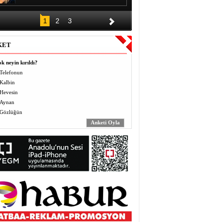
DÜĞÜNÜN ALKIŞI BİR GECE,
1
2
3
BORCU KAÇ YIL?
Halil EL
KET
Vermek (Mahbo) ve Almak
(Masbo): Anlayış ve Bilinç
k neyin kırıldı?
Yusuf BEĞTAŞ
Telefonun
Kalbin
ÖĞRETMENLER BÖYLE ZULÜM
Hevesin
GÖRMEDİ
Abdulaziz ALTEKİN
Aynan
Gözlüğün
AVZER
Mahabat İskenderoğlu
TAVUKLAR İŞLERİNİ İHMAL
EDİNCE
Mecit Akgül