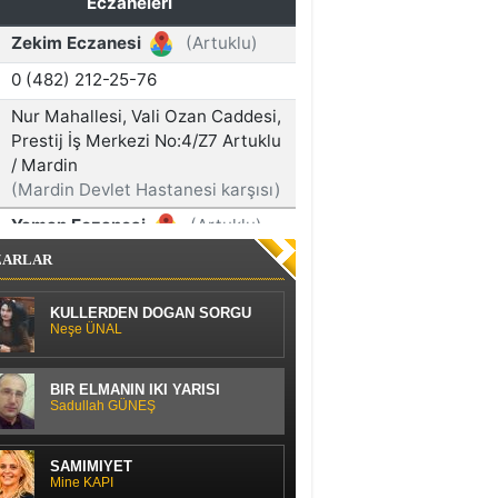
ZARLAR
KÜLLERDEN DOĞAN SORGU
Neşe ÜNAL
BİR ELMANIN İKİ YARISI
Sadullah GÜNEŞ
SAMİMİYET
Mine KAPI