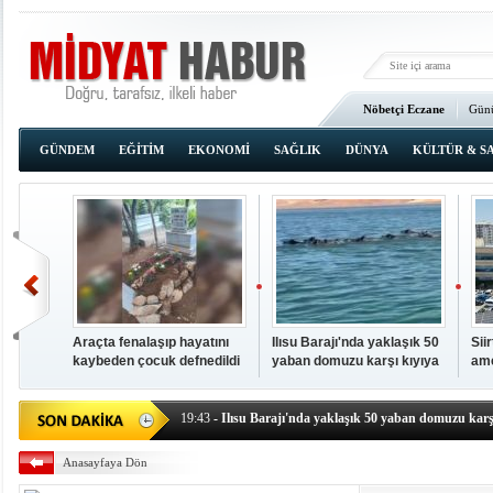
Nöbetçi Eczane
Günü
Ana Sayfa
GÜNDEM
EĞİTİM
EKONOMİ
SAĞLIK
DÜNYA
KÜLTÜR & S
Araçta fenalaşıp hayatını
Ilısu Barajı'nda yaklaşık 50
Sii
kaybeden çocuk defnedildi
yaban domuzu karşı kıyıya
ame
00:02
- OKUMAK İÇİN TIKLAYIN
yüzerek geçti
baş
19:44
- Araçta fenalaşıp hayatını kaybeden çocuk defne
19:43
- Ilısu Barajı'nda yaklaşık 50 yaban domuzu karşı
19:42
- Hacıoğlu: UMKE ekipleri bilgi, cesaret ve fedakâ
Anasayfaya Dön
19:08
- Siirt'te açık kalp ameliyatları için geri sayım baş
19:08
- HÜDA PAR Şırnak il başkanı Yalçın: Kuşkonar 