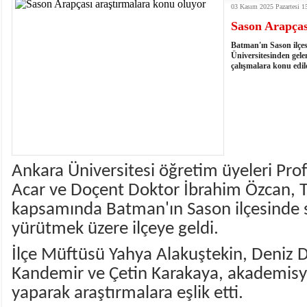
03 Kasım 2025 Pazartesi 1
istiyor
19:06
- Öter: Maneviyatı ve ahlaki yapıyı bozan en büy
Sason Arapças
kumardır
18:06
- MARSU, Kabala Mahallesi'nin Yaklaşık 40 Yıllık
18:14
- VEFAT • Mehmet Ata Baştuğ
Batman'ın Sason ilçe
13:14
- Mardin’de yangına müdahale eden itfaiye aracının
Üniversitesinden gele
çalışmalara konu edil
13:13
- Başkan Genç, Şırnak'ta dönel kavşak çağrısını y
13:07
- Bakan Memişoğlu: 500 yataklı hastanemizi 2027'
13:06
- Bitlis'te bir kişinin hayatını kaybettiği husumet
13:05
- Öter: Çiftçinin kullandığı mazot, gübre ve ila
13:03
- Batman Üniversitesinin 2026 YKS kontenjanı 2 
Ankara Üniversitesi öğretim üyeleri Pr
Acar ve Doçent Doktor İbrahim Özcan, 
kapsamında Batman'ın Sason ilçesinde s
yürütmek üzere ilçeye geldi.
İlçe Müftüsü Yahya Alakuştekin, Deniz 
Kandemir ve Çetin Karakaya, akademis
yaparak araştırmalara eşlik etti.