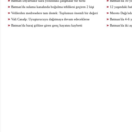
geriledi
Batman-Diyarbakır kara yolundaki çalışmalar bir türlü
Batman'da 50 yıl
tamamlanamıyor
Batman'da sulama kanalında boğulma tehlikesi geçiren 2 kişi
12 yaşındaki haf
kurtarıldı
Velilerden medreselere tam destek: Toplumun önemli bir değeri
Mereto Dağı'nd
Vali Canalp: Uyuşturucuyu dağıtmaya devam edeceklerse
görüntülendi
Batman'da 4-6 y
gidecekleri yer hapishane olacaktır
Batman'da baraj gölüne giren genç hayatını kaybetti
Batman'da iki ay