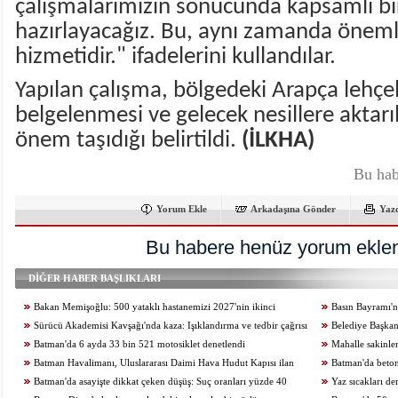
çalışmalarımızın sonucunda kapsamlı bi
hazırlayacağız. Bu, aynı zamanda önemli
hizmetidir." ifadelerini kullandılar.
Yapılan çalışma, bölgedeki Arapça lehçe
belgelenmesi ve gelecek nesillere aktar
önem taşıdığı belirtildi.
(İLKHA)
Bu hab
Yorum Ekle
Arkadaşına Gönder
Yaz
Bu habere henüz yorum eklen
DİĞER HABER BAŞLIKLARI
Bakan Memişoğlu: 500 yataklı hastanemizi 2027'nin ikinci
Basın Bayramı'nd
yarısında hizmete açacağız
Sürücü Akademisi Kavşağı'nda kaza: Işıklandırma ve tedbir çağrısı
Belediye Başkan
Batman'da 6 ayda 33 bin 521 motosiklet denetlendi
anlattı
Mahalle sakinler
Batman Havalimanı, Uluslararası Daimi Hava Hudut Kapısı ilan
Batman'da beton
edildi
Batman'da asayişte dikkat çeken düşüş: Suç oranları yüzde 40
Yaz sıcakları de