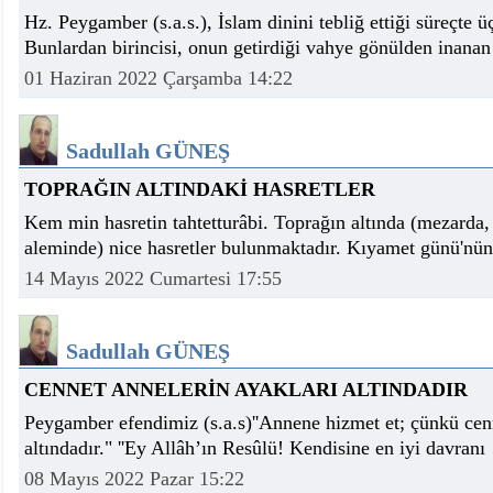
Hz. Peygamber (s.a.s.), İslam dinini tebliğ ettiği süreçte üç
Bunlardan birincisi, onun getirdiği vahye gönülden inana
01 Haziran 2022 Çarşamba 14:22
Sadullah GÜNEŞ
TOPRAĞIN ALTINDAKİ HASRETLER
Kem min hasretin tahtetturâbi. Toprağın altında (mezarda,
aleminde) nice hasretler bulunmaktadır. Kıyamet günü'nün h
14 Mayıs 2022 Cumartesi 17:55
Sadullah GÜNEŞ
CENNET ANNELERİN AYAKLARI ALTINDADIR
Peygamber efendimiz (s.a.s)''Annene hizmet et; çünkü cenn
altındadır." ''Ey Allâh’ın Resûlü! Kendisine en iyi davranı
08 Mayıs 2022 Pazar 15:22