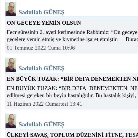
istiyor
19:06
- Öter: Maneviyatı ve ahlaki yapıyı bozan en büy
Sadullah GÜNEŞ
kumardır
18:06
- MARSU, Kabala Mahallesi'nin Yaklaşık 40 Yıllık
18:14
- VEFAT • Mehmet Ata Baştuğ
ON GECEYE YEMİN OLSUN
13:14
- Mardin’de yangına müdahale eden itfaiye aracının
13:13
- Başkan Genç, Şırnak'ta dönel kavşak çağrısını y
Fecr süresinin 2. ayeti kerimesinde Rabbimiz: “On gecey
13:07
- Bakan Memişoğlu: 500 yataklı hastanemizi 2027'
gecelere yemin etmiş ve kıymetine işaret etmiştir. Bura
13:06
- Bitlis'te bir kişinin hayatını kaybettiği husumet
01 Temmuz 2022 Cuma 10:06
13:05
- Öter: Çiftçinin kullandığı mazot, gübre ve ila
13:03
- Batman Üniversitesinin 2026 YKS kontenjanı 2 
Sadullah GÜNEŞ
EN BÜYÜK TUZAK: “BİR DEFA DENEMEKTEN NE
EN BÜYÜK TUZAK: “BİR DEFA DENEMEKTEN NE ÇIKA
edilmesi gereken bir beyin hastalığıdır. Bu hastalık kişiyi,
11 Haziran 2022 Cumartesi 13:41
Sadullah GÜNEŞ
ÜLKEYİ SAVAŞ, TOPLUM DÜZENİNİ FİTNE, FES