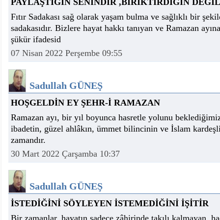
PAYLAŞTIĞIN SENİNDİR ,BİRİKTİRDİĞİN DEĞİL.
Fıtır Sadakası sağ olarak yaşam bulma ve sağlıklı bir şe
sadakasıdır. Bizlere hayat hakkı tanıyan ve Ramazan ayına
şükür ifadesid
07 Nisan 2022 Perşembe 09:55
Sadullah GÜNEŞ
HOŞGELDİN EY ŞEHR-İ RAMAZAN
Ramazan ayı, bir yıl boyunca hasretle yolunu beklediğimiz
ibadetin, güzel ahlâkın, ümmet bilincinin ve İslam kardeşl
zamandır.
30 Mart 2022 Çarşamba 10:37
Sadullah GÜNEŞ
İSTEDİĞİNİ SÖYLEYEN İSTEMEDİĞİNİ İŞİTİR
Bir zamanlar, hayatın sadece zâhirinde takılı kalmayan, h