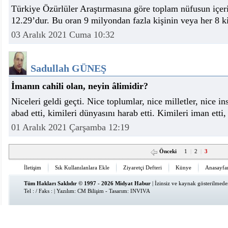
Türkiye Özürlüler Araştırmasına göre toplam nüfusun içeri
12.29’dur. Bu oran 9 milyondan fazla kişinin veya her 8 k
03 Aralık 2021 Cuma 10:32
Sadullah GÜNEŞ
İmanın cahili olan, neyin âlimidir?
Niceleri geldi geçti. Nice toplumlar, nice milletler, nice 
abad etti, kimileri dünyasını harab etti. Kimileri iman ett
01 Aralık 2021 Çarşamba 12:19
Önceki
1
|
2
|
3
İletişim
Sık Kullanılanlara Ekle
Ziyaretçi Defteri
Künye
Anasayfa
Tüm Hakları Saklıdır © 1997 - 2026 Midyat Habur
| İzinsiz ve kaynak gösterilmed
Tel : / Faks : | Yazılım:
CM Bilişim
- Tasarım:
INVIVA