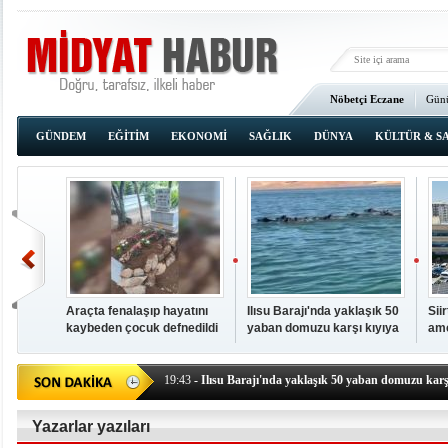
Nöbetçi Eczane
Günü
Ana Sayfa
GÜNDEM
EĞİTİM
EKONOMİ
SAĞLIK
DÜNYA
KÜLTÜR & S
Araçta fenalaşıp hayatını
Ilısu Barajı'nda yaklaşık 50
Sii
kaybeden çocuk defnedildi
yaban domuzu karşı kıyıya
ame
00:02
- OKUMAK İÇİN TIKLAYIN
yüzerek geçti
baş
19:44
- Araçta fenalaşıp hayatını kaybeden çocuk defne
19:43
- Ilısu Barajı'nda yaklaşık 50 yaban domuzu karşı
19:42
- Hacıoğlu: UMKE ekipleri bilgi, cesaret ve fedakâ
19:08
- Siirt'te açık kalp ameliyatları için geri sayım baş
Yazarlar yazıları
19:08
- HÜDA PAR Şırnak il başkanı Yalçın: Kuşkonar 