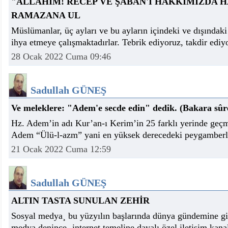
"ALLAHIM! RECEP VE ŞABAN'I HAKKIMIZDA HA
RAMAZANA UL
Müslümanlar, üç ayları ve bu ayların içindeki ve dışındaki
ihya etmeye çalışmaktadırlar. Tebrik ediyoruz, takdir ediy
28 Ocak 2022 Cuma 09:46
Sadullah GÜNEŞ
Ve meleklere: "Adem'e secde edin" dedik. (Bakara sûre
Hz. Adem’in adı Kur’an-ı Kerim’in 25 farklı yerinde geç
Adem “Ülü-l-azm” yani en yüksek derecedeki peygamberl
21 Ocak 2022 Cuma 12:59
Sadullah GÜNEŞ
ALTIN TASTA SUNULAN ZEHİR
Sosyal medya¸ bu yüzyılın başlarında dünya gündemine gi
medya denince¸ internet temeline dayalı özel iletişim kana