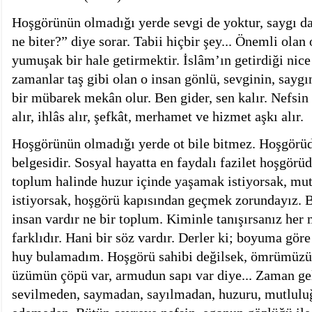
Hoşgörünün olmadığı yerde sevgi de yoktur, saygı d
ne biter?” diye sorar. Tabii hiçbir şey... Önemli olan 
yumuşak bir hale getirmektir. İslâm’ın getirdiği nice 
zamanlar taş gibi olan o insan gönlü, sevginin, sayg
bir mübarek mekân olur. Ben gider, sen kalır. Nefsin 
alır, ihlâs alır, şefkât, merhamet ve hizmet aşkı alır.
Hoşgörünün olmadığı yerde ot bile bitmez. Hoşgörüd
belgesidir. Sosyal hayatta en faydalı fazilet hoşgörü
toplum halinde huzur içinde yaşamak istiyorsak, mut
istiyorsak, hoşgörü kapısından geçmek zorundayız. Bi
insan vardır ne bir toplum. Kiminle tanışırsanız he
farklıdır. Hani bir söz vardır. Derler ki; boyuma g
huy bulamadım. Hoşgörü sahibi değilsek, ömrümüzün
üzümün çöpü var, armudun sapı var diye... Zaman gel
sevilmeden, saymadan, sayılmadan, huzuru, mutluluğ