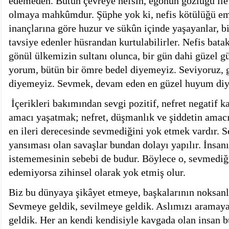
edemeden. Bütün çevreye nefsin, egonun gözlüğü ile
olmaya mahkûmdur. Şüphe yok ki, nefis kötülüğü emr
inançlarına göre huzur ve sükûn içinde yaşayanlar, bi
tavsiye edenler hüsrandan kurtula­bilirler. Nefis bata
gönül ülkemizin sul­tanı olunca, bir gün dahi güzel g
yorum, bütün bir ömre bedel diyemeyiz. Seviyoruz, 
diyemeyiz. Sevmek, devam eden en güzel huyum di
İçerikleri bakımından sevgi pozitif, nefret negatif k
amacı yaşatmak; nefret, düşmanlık ve şiddetin amacı
en ileri derecesinde sevmediğini yok etmek vardır. S
yansıması olan savaşlar bundan dolayı yapılır. İnsa
istememesinin sebebi de budur. Böylece o, sevmediği
edemiyorsa zihinsel olarak yok etmiş olur.
Biz bu dünyaya şikâyet etmeye, başkalarının noksanl
Sevmeye geldik, sevilmeye geldik. Aslımızı arama
geldik. Her an kendi kendisiyle kavgada olan insan 