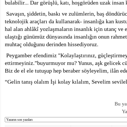
bulabilir... Dar görüşlü, katı, hoşgörüden uzak insan 
Savaşın, şiddetin, baskı ve zulümlerin, baş döndürü
teknolojik araçları da kullanarak- insanlığa kan kust
hal alan ahlâkî yozlaşmaların insanlık için utanç ve 
ulaştığı günümüz dünyasında insanlığın onun rahmet
muhtaç olduğunu derinden hissediyoruz.
Peygamber efendimiz "Kolaylaştırınız, güçleştirmeyi
ettirmeyiniz.”buyurmuyor mu? Yunus, aşk gelicek cüm
Biz de el ele tutuşup hep beraber söyleyelim, ilân ede
“Gelin tanış olalım İşi kolay kılalım, Sevelim sevi
Bu ya
Ya