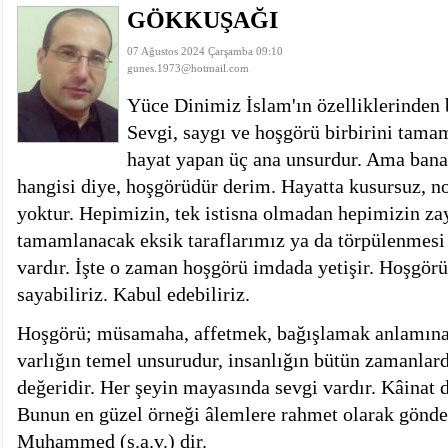
GÖKKUŞAĞI
istiyor
19:06
- Öter: Maneviyatı ve ahlaki yapıyı bozan en büy
kumardır
18:06
- MARSU, Kabala Mahallesi'nin Yaklaşık 40 Yıllık
07 Ağustos 2024 Çarşamba 09:10
18:14
- VEFAT • Mehmet Ata Baştuğ
gunes.1973@hotmail.com
13:14
- Mardin’de yangına müdahale eden itfaiye aracının
13:13
- Başkan Genç, Şırnak'ta dönel kavşak çağrısını y
Yüce Dinimiz İslam'ın özelliklerinden b
13:07
- Bakan Memişoğlu: 500 yataklı hastanemizi 2027'
Sevgi, saygı ve hoşgörü birbirini tama
13:06
- Bitlis'te bir kişinin hayatını kaybettiği husumet
hayat yapan üç ana unsurdur. Ama bana 
13:05
- Öter: Çiftçinin kullandığı mazot, gübre ve ila
hangisi diye, hoşgörüdür derim. Hayatta kusursuz, no
13:03
- Batman Üniversitesinin 2026 YKS kontenjanı 2 
yoktur. Hepimizin, tek istisna olmadan hepimizin zayı
tamamlanacak eksik taraflarımız ya da törpülenmesi 
vardır. İşte o zaman hoşgörü imdada yetişir. Hoşgörü 
sayabiliriz. Kabul edebiliriz.
Hoşgörü; müsamaha, affetmek, bağışlamak anlamına g
varlığın temel unsurudur, insanlığın bütün zamanlar
değeridir. Her şeyin mayasında sevgi vardır. Kâinat 
Bunun en güzel örneği âlemlere rahmet olarak gönd
Muhammed (s.a.v.) dir.