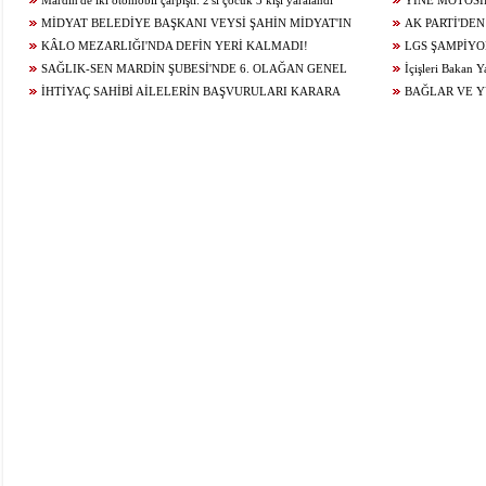
YOLU YENİLENDİ
Mardin'de iki otomobil çarpıştı: 2'si çocuk 3 kişi yaralandı
YİNE MOTOSİ
MİDYAT BELEDİYE BAŞKANI VEYSİ ŞAHİN MİDYAT'IN
ÇARPIŞTI: 1 YARA
AK PARTİ'DEN
GELECEĞİ İÇİN ÇALIŞIYOR...
KÂLO MEZARLIĞI'NDA DEFİN YERİ KALMADI!
LGS ŞAMPİYO
SAĞLIK-SEN MARDİN ŞUBESİ'NDE 6. OLAĞAN GENEL
KONUĞU OLDU
İçişleri Bakan Y
KURUL HEYECANI YAŞANIYOR!
İHTİYAÇ SAHİBİ AİLELERİN BAŞVURULARI KARARA
BAĞLAR VE 
BAĞLANDI
ÇALIŞMALARI