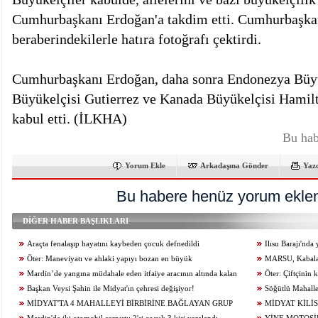
Cumhurbaşkanı Erdoğan'a takdim etti. Cumhurbaşkan
beraberindekilerle hatıra fotoğrafı çektirdi.
Cumhurbaşkanı Erdoğan, daha sonra Endonezya Büyü
Büyükelçisi Gutierrez ve Kanada Büyükelçisi Hamilt
kabul etti. (İLKHA)
Bu hab
Yorum Ekle
Arkadaşına Gönder
Yaz
Bu habere henüz yorum eklen
DİĞER HABER BAŞLIKLARI
Araçta fenalaşıp hayatını kaybeden çocuk defnedildi
Ilısu Barajı'nd
Öter: Maneviyatı ve ahlaki yapıyı bozan en büyük
geçti
MARSU, Kabala M
olumsuzluklardan biri de sanal kumardır
Mardin’de yangına müdahale eden itfaiye aracının altında kalan
Yeniliyor
Öter: Çiftçinin
itfaiye eri öldü
Başkan Veysi Şahin ile Midyat'ın çehresi değişiyor!
alınmamalı
Söğütlü Mahalle
MİDYAT'TA 4 MAHALLEYİ BİRBİRİNE BAĞLAYAN GRUP
Ediyor
MİDYAT KİLİS