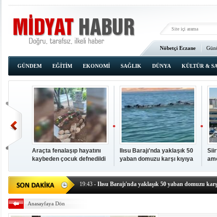
Nöbetçi Eczane
Günü
Ana Sayfa
GÜNDEM
EĞİTİM
EKONOMİ
SAĞLIK
DÜNYA
KÜLTÜR & S
Araçta fenalaşıp hayatını
Ilısu Barajı'nda yaklaşık 50
Sii
kaybeden çocuk defnedildi
yaban domuzu karşı kıyıya
ame
00:02
- OKUMAK İÇİN TIKLAYIN
yüzerek geçti
baş
19:44
- Araçta fenalaşıp hayatını kaybeden çocuk defne
19:43
- Ilısu Barajı'nda yaklaşık 50 yaban domuzu karşı
19:42
- Hacıoğlu: UMKE ekipleri bilgi, cesaret ve fedakâ
Anasayfaya Dön
19:08
- Siirt'te açık kalp ameliyatları için geri sayım baş
19:08
- HÜDA PAR Şırnak il başkanı Yalçın: Kuşkonar 