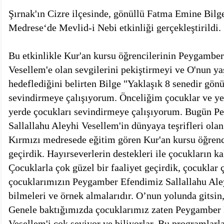
Şırnak'ın Cizre ilçesinde, gönüllü Fatma Emine Bilge
Medrese‘de Mevlid-i Nebi etkinliği gerçekleştirildi.
Bu etkinlikle Kur'an kursu öğrencilerinin Peygamber
Vesellem'e olan sevgilerini pekiştirmeyi ve O'nun y
hedeflediğini belirten Bilge "Yaklaşık 8 senedir gönü
sevindirmeye çalışıyorum. Önceliğim çocuklar ve yet
yerde çocukları sevindirmeye çalışıyorum. Bugün 
Sallallahu Aleyhi Vesellem'in dünyaya teşrifleri ola
Kırmızı medresede eğitim gören Kur'an kursu öğrenc
geçirdik. Hayırseverlerin destekleri ile çocukların k
Çocuklarla çok güzel bir faaliyet geçirdik, çocuklar
çocuklarımızın Peygamber Efendimiz Sallallahu Aley
bilmeleri ve örnek almalarıdır. O’nun yolunda gitsin, 
Genele baktığımızda çocuklarımız zaten Peygamber 
Vesellem'i çok seviyor ve biliyorlar. Bu programlar