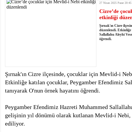
27 Nisan 2025 Pazar 20:45
istiyor
19:06
- Öter: Maneviyatı ve ahlaki yapıyı bozan en büy
Cizre’de çocuk
kumardır
18:06
- MARSU, Kabala Mahallesi'nin Yaklaşık 40 Yıllık
etkinliği düze
18:14
- VEFAT • Mehmet Ata Baştuğ
13:14
- Mardin’de yangına müdahale eden itfaiye aracının
Şırnak'ın Cizre ilçesi
13:13
- Başkan Genç, Şırnak'ta dönel kavşak çağrısını y
düzenlendi. Etkinliğe
Sallallahu Aleyhi Ves
13:07
- Bakan Memişoğlu: 500 yataklı hastanemizi 2027'
öğrendi.
13:06
- Bitlis'te bir kişinin hayatını kaybettiği husumet
13:05
- Öter: Çiftçinin kullandığı mazot, gübre ve ila
13:03
- Batman Üniversitesinin 2026 YKS kontenjanı 2 
Şırnak'ın Cizre ilçesinde, çocuklar için Mevlid-i Neb
Etkinliğe katılan çocuklar, Peygamber Efendimiz Sal
tanıyarak O'nun örnek hayatını öğrendi.
Peygamber Efendimiz Hazreti Muhammed Sallallahu
gelişinin yıl dönümü olarak kutlanan Mevlid-i Nebi, f
ediliyor.