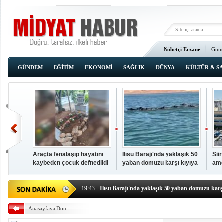
Nöbetçi Eczane
Günü
Ana Sayfa
GÜNDEM
EĞİTİM
EKONOMİ
SAĞLIK
DÜNYA
KÜLTÜR & S
Araçta fenalaşıp hayatını
Ilısu Barajı'nda yaklaşık 50
Sii
kaybeden çocuk defnedildi
yaban domuzu karşı kıyıya
ame
00:02
- OKUMAK İÇİN TIKLAYIN
yüzerek geçti
baş
19:44
- Araçta fenalaşıp hayatını kaybeden çocuk defne
19:43
- Ilısu Barajı'nda yaklaşık 50 yaban domuzu karşı
19:42
- Hacıoğlu: UMKE ekipleri bilgi, cesaret ve fedakâ
Anasayfaya Dön
19:08
- Siirt'te açık kalp ameliyatları için geri sayım baş
19:08
- HÜDA PAR Şırnak il başkanı Yalçın: Kuşkonar 