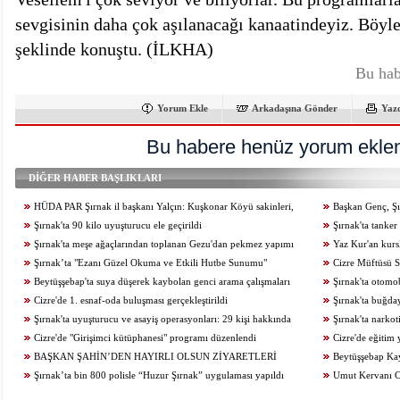
sevgisinin daha çok aşılanacağı kanaatindeyiz. Böyle 
şeklinde konuştu. (İLKHA)
Bu hab
Yorum Ekle
Arkadaşına Gönder
Yaz
Bu habere henüz yorum eklen
DİĞER HABER BAŞLIKLARI
HÜDA PAR Şırnak il başkanı Yalçın: Kuşkonar Köyü sakinleri,
Başkan Genç, Şır
köylerine dönmek istiyor
Şırnak'ta 90 kilo uyuşturucu ele geçirildi
Şırnak'ta tanke
Şırnak'ta meşe ağaçlarından toplanan Gezu'dan pekmez yapımı
Yaz Kur'an kurs
başladı
Şırnak’ta "Ezanı Güzel Okuma ve Etkili Hutbe Sunumu"
Cizre Müftüsü 
yarışmaları düzenlendi
Beytüşşebap'ta suya düşerek kaybolan genci arama çalışmaları
Şırnak'ta otomo
3'üncü gününde sürüyor
Cizre'de 1. esnaf-oda buluşması gerçekleştirildi
kişi yaralandı
Şırnak'ta buğday
Şırnak'ta uyuşturucu ve asayiş operasyonları: 29 kişi hakkında
harcıyor
Şırnak'ta narkot
işlem yapıldı
Cizre'de "Girişimci kütüphanesi" programı düzenlendi
Cizre'de eğitim 
BAŞKAN ŞAHİN’DEN HAYIRLI OLSUN ZİYARETLERİ
Beytüşşebap Ka
Şırnak’ta bin 800 polisle “Huzur Şırnak” uygulaması yapıldı
yalanlama
Umut Kervanı Ciz