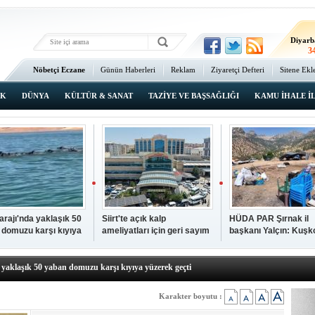
Ma
3
Diyarb
3
Bat
Nöbetçi Eczane
Günün Haberleri
Reklam
Ziyaretçi Defteri
Sitene Ekl
2
Ana Sayfa
Şı
3
IK
DÜNYA
KÜLTÜR & SANAT
TAZİYE VE BAŞSAĞLIĞI
KAMU İHALE İ
İsta
2
Barajı'nda yaklaşık 50
Siirt'te açık kalp
HÜDA PAR Şırnak il
 domuzu karşı kıyıya
ameliyatları için geri sayım
başkanı Yalçın: Kuşk
N TIKLAYIN
k geçti
başladı
Köyü sakinleri, köyle
p hayatını kaybeden çocuk defnedildi
dönmek istiyor
a yaklaşık 50 yaban domuzu karşı kıyıya yüzerek geçti
kipleri bilgi, cesaret ve fedakârlıklarıyla hayat kurtarıyor
p ameliyatları için geri sayım başladı
Karakter boyutu :
k il başkanı Yalçın: Kuşkonar Köyü sakinleri, köylerine dönmek