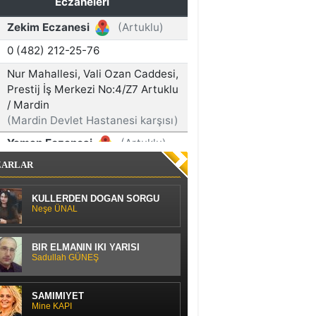
ZARLAR
KÜLLERDEN DOĞAN SORGU
Neşe ÜNAL
BİR ELMANIN İKİ YARISI
Sadullah GÜNEŞ
SAMİMİYET
Mine KAPI