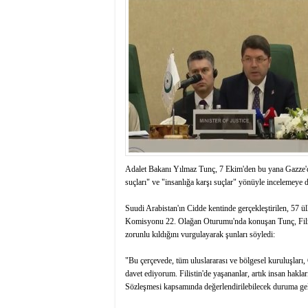
istiyor
19:06
- Öter: Maneviyat
kumardır
18:06
- MARSU, Kabala M
18:14
- VEFAT • Mehme
13:14
- Mardin’de yangı
13:13
- Başkan Genç, Şı
13:07
- Bakan Memişoğlu
13:06
- Bitlis'te bir ki
13:05
- Öter: Çiftçinin
13:03
- Batman Üniversi
Adalet Bakanı Yılmaz Tunç, 7 Ekim'den bu yana Gazze'de
suçları" ve "insanlığa karşı suçlar" yönüyle incelemeye da
Suudi Arabistan'ın Cidde kentinde gerçekleştirilen, 57 ül
Komisyonu 22. Olağan Oturumu'nda konuşan Tunç, Filisti
zorunlu kıldığını vurgulayarak şunları söyledi:
"Bu çerçevede, tüm uluslararası ve bölgesel kuruluşları, 
davet ediyorum. Filistin'de yaşananlar, artık insan hakl
Sözleşmesi kapsamında değerlendirilebilecek duruma ge