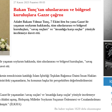
27 Kasım 2023 Pazartesi 09:03
ı ve ahlaki yapıyı bozan en büyük olumsuzluklardan biri de sanal
Bakan Tunç'tan uluslararası ve bölgesel
ahallesi'nin Yaklaşık 40 Yıllık Ana İsale Hattını Yeniliyor
kuruluşlara Gazze çağrısı
t Ata Baştuğ
na müdahale eden itfaiye aracının altında kalan itfaiye eri öldü
Adalet Bakanı Yılmaz Tunç, 7 Ekim'den bu yana Gazze'de
rnak'ta dönel kavşak çağrısını yineledi
yaşanan soykırım hakkında, tüm uluslararası ve bölgesel
kuruluşları, "savaş suçları" ve "insanlığa karşı suçlar" yönüyle
: 500 yataklı hastanemizi 2027'nin ikinci yarısında hizmete açacağız
incelemeye davet etti.
şinin hayatını kaybettiği husumet barışla son buldu
 kullandığı mazot, gübre ve ilaçtan ÖTV ve KDV alınmamalı
tesinin 2026 YKS kontenjanı 2 bin 737'ye yükseldi
 yaşanan soykırım hakkında, tüm uluslararası ve bölgesel kuruluşları, "savaş
vet etti.
kenin temsilcisinin katıldığı İslam İşbirliği Teşkilatı Bağımsız Daimi İnsan Hakları
n'deki yaşananların, bu konunun başka bir perspektiften değerlendirilmesini
Gazze'de yaşananları 'savaş suçları' ve 'insanlığa karşı suçlar' yönüyle incelemeye
arı ihlalini aşmış, Birleşmiş Milletler Soykırım Suçunun Önlenmesi ve Cezalandırılması
lmiştir." (İLKHA)
Bu haber toplam 1620 defa okunmuştur