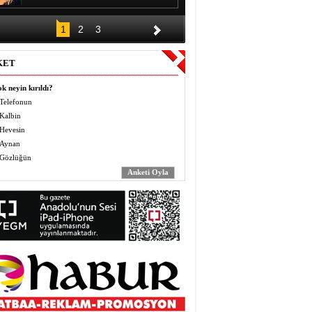
DÜĞÜNÜN ALKIŞI BİR GECE,
1
2
3
BORCU KAÇ YIL?
Halil EL
KET
Vermek (Mahbo) ve Almak
(Masbo): Anlayış ve Bilinç
k neyin kırıldı?
Yusuf BEĞTAŞ
Telefonun
Kalbin
ÖĞRETMENLER BÖYLE ZULÜM
Hevesin
GÖRMEDİ
Abdulaziz ALTEKİN
Aynan
Gözlüğün
AVZER
Mahabat İskenderoğlu
TAVUKLAR İŞLERİNİ İHMAL
EDİNCE
Mecit Akgül