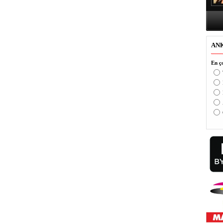
AN
En ço