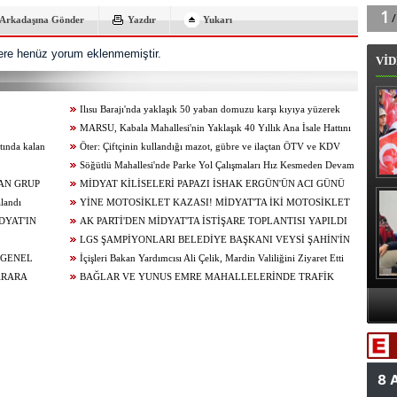
Arkadaşına Gönder
Yazdır
Yukarı
re henüz yorum eklenmemiştir.
VİD
Ilısu Barajı'nda yaklaşık 50 yaban domuzu karşı kıyıya yüzerek
geçti
MARSU, Kabala Mahallesi'nin Yaklaşık 40 Yıllık Ana İsale Hattını
tında kalan
Yeniliyor
Öter: Çiftçinin kullandığı mazot, gübre ve ilaçtan ÖTV ve KDV
alınmamalı
Söğütlü Mahallesi'nde Parke Yol Çalışmaları Hız Kesmeden Devam
AN GRUP
Ediyor
MİDYAT KİLİSELERİ PAPAZI İSHAK ERGÜN'ÜN ACI GÜNÜ
B
alandı
YİNE MOTOSİKLET KAZASI! MİDYAT'TA İKİ MOTOSİKLET
DYAT'IN
ÇARPIŞTI: 1 YARALI
AK PARTİ'DEN MİDYAT'TA İSTİŞARE TOPLANTISI YAPILDI
!
LGS ŞAMPİYONLARI BELEDİYE BAŞKANI VEYSİ ŞAHİN'İN
 GENEL
KONUĞU OLDU
İçişleri Bakan Yardımcısı Ali Çelik, Mardin Valiliğini Ziyaret Etti
ARARA
BAĞLAR VE YUNUS EMRE MAHALLELERİNDE TRAFİK
ÇALIŞMALARI
A
Va