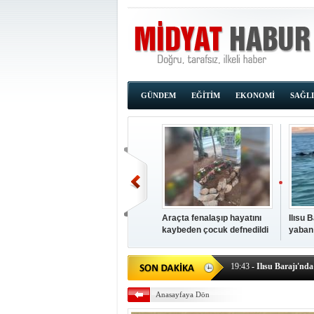
GÜNDEM
EĞİTİM
EKONOMİ
SAĞL
Araçta fenalaşıp hayatını
Ilısu 
kaybeden çocuk defnedildi
yaban
00:02
- OKUMAK İÇİ
yüzere
19:44
- Araçta fenalaşı
19:43
- Ilısu Barajı'nd
19:42
- Hacıoğlu: UMKE e
Anasayfaya Dön
19:08
- Siirt'te açık kal
19:08
- HÜDA PAR Şırna