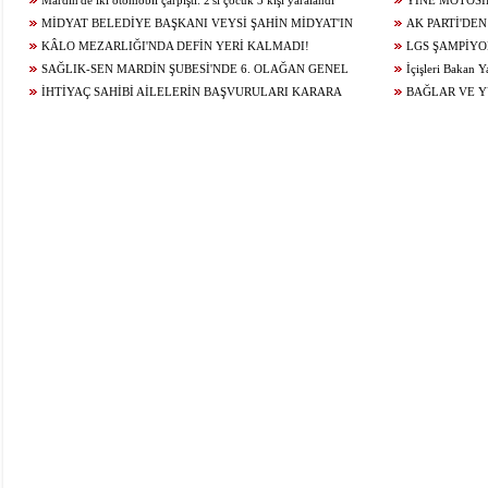
YOLU YENİLENDİ
Mardin'de iki otomobil çarpıştı: 2'si çocuk 3 kişi yaralandı
YİNE MOTOSİ
MİDYAT BELEDİYE BAŞKANI VEYSİ ŞAHİN MİDYAT'IN
ÇARPIŞTI: 1 YARA
AK PARTİ'DEN
GELECEĞİ İÇİN ÇALIŞIYOR...
KÂLO MEZARLIĞI'NDA DEFİN YERİ KALMADI!
LGS ŞAMPİYO
SAĞLIK-SEN MARDİN ŞUBESİ'NDE 6. OLAĞAN GENEL
KONUĞU OLDU
İçişleri Bakan Y
KURUL HEYECANI YAŞANIYOR!
İHTİYAÇ SAHİBİ AİLELERİN BAŞVURULARI KARARA
BAĞLAR VE 
BAĞLANDI
ÇALIŞMALARI