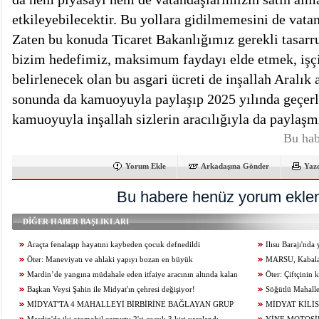
etkileyebilecektir. Bu yollara gidilmemesini de vata
Zaten bu konuda Ticaret Bakanlığımız gerekli tasarr
bizim hedefimiz, maksimum faydayı elde etmek, işçi
belirlenecek olan bu asgari ücreti de inşallah Aralık 
sonunda da kamuoyuyla paylaşıp 2025 yılında geçerli
kamuoyuyla inşallah sizlerin aracılığıyla da paylaş
Bu hab
Yorum Ekle
Arkadaşına Gönder
Yaz
Bu habere henüz yorum eklen
DİĞER HABER BAŞLIKLARI
Araçta fenalaşıp hayatını kaybeden çocuk defnedildi
Ilısu Barajı'nd
Öter: Maneviyatı ve ahlaki yapıyı bozan en büyük
geçti
MARSU, Kabala M
olumsuzluklardan biri de sanal kumardır
Mardin’de yangına müdahale eden itfaiye aracının altında kalan
Yeniliyor
Öter: Çiftçinin
itfaiye eri öldü
Başkan Veysi Şahin ile Midyat'ın çehresi değişiyor!
alınmamalı
Söğütlü Mahalle
MİDYAT'TA 4 MAHALLEYİ BİRBİRİNE BAĞLAYAN GRUP
Ediyor
MİDYAT KİLİS