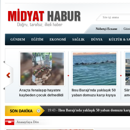
Nöbetçi Eczane
Günü
Ana Sayfa
GÜNDEM
EĞİTİM
EKONOMİ
SAĞLIK
DÜNYA
KÜLTÜR & S
Araçta fenalaşıp hayatını
Ilısu Barajı'nda yaklaşık 50
Sii
kaybeden çocuk defnedildi
yaban domuzu karşı kıyıya
ame
00:02
- OKUMAK İÇİN TIKLAYIN
yüzerek geçti
baş
19:44
- Araçta fenalaşıp hayatını kaybeden çocuk defne
19:43
- Ilısu Barajı'nda yaklaşık 50 yaban domuzu karşı
19:42
- Hacıoğlu: UMKE ekipleri bilgi, cesaret ve fedakâ
Anasayfaya Dön
19:08
- Siirt'te açık kalp ameliyatları için geri sayım baş
19:08
- HÜDA PAR Şırnak il başkanı Yalçın: Kuşkonar 