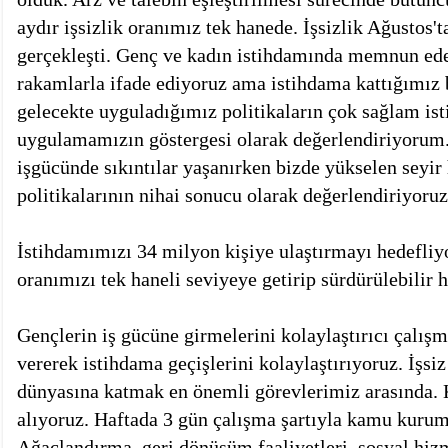
aydır işsizlik oranımız tek hanede. İşsizlik Ağustos't
gerçekleşti. Genç ve kadın istihdamında memnun ede
rakamlarla ifade ediyoruz ama istihdama kattığımız b
gelecekte uyguladığımız politikaların çok sağlam istik
uygulamamızın göstergesi olarak değerlendiriyorum
işgücünde sıkıntılar yaşanırken bizde yükselen seyi
politikalarının nihai sonucu olarak değerlendiriyoruz
İstihdamımızı 34 milyon kişiye ulaştırmayı hedefliyo
oranımızı tek haneli seviyeye getirip sürdürülebilir h
Gençlerin iş gücüne girmelerini kolaylaştırıcı çalış
vererek istihdama geçişlerini kolaylaştırıyoruz. İşsiz
dünyasına katmak en önemli görevlerimiz arasında. K
alıyoruz. Haftada 3 gün çalışma şartıyla kamu kuruml
Ağaçlandırma, geri dönüşüm faaliyetleri, sosyal hizm