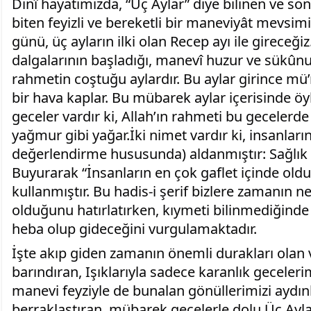
Dinî hayatımızda, “Üç Aylar” diye bilinen ve s
biten feyizli ve bereketli bir maneviyât mevsimi
günü, üç ayların ilki olan Recep ayı ile gireceği
dalgalarının başladığı, manevî huzur ve sükûnu
rahmetin coştuğu aylardır. Bu aylar girince mü
bir hava kaplar. Bu mübarek aylar içerisinde öyle
geceler vardır ki, Allah’ın rahmeti bu gecelerd
yağmur gibi yağar.İki nimet vardır ki, insanları
değerlendirme hususunda) aldanmıştır: Sağlık
Buyurarak “İnsanların en çok gaflet içinde oldu
kullanmıştır. Bu hadis-i şerif bizlere zamanın n
olduğunu hatırlatırken, kıymeti bilinmediğinde
heba olup gideceğini vurgulamaktadır.
İşte akıp giden zamanın önemli durakları olan v
barındıran, Işıklarıyla sadece karanlık geceler
manevi feyziyle de bunalan gönüllerimizi aydınl
berraklaştıran, mübarek gecelerle dolu Üç Ayla