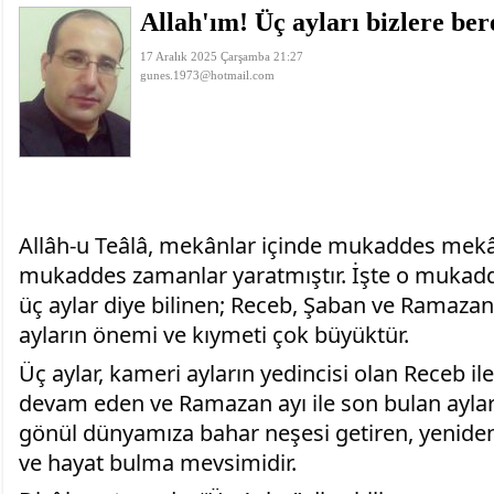
Allah'ım! Üç ayları bizlere ber
istiyor
19:06
- Öter: Maneviyatı ve ahlaki yapıyı bozan en büy
kumardır
18:06
- MARSU, Kabala Mahallesi'nin Yaklaşık 40 Yıllık
17 Aralık 2025 Çarşamba 21:27
18:14
- VEFAT • Mehmet Ata Baştuğ
gunes.1973@hotmail.com
13:14
- Mardin’de yangına müdahale eden itfaiye aracının
13:13
- Başkan Genç, Şırnak'ta dönel kavşak çağrısını y
13:07
- Bakan Memişoğlu: 500 yataklı hastanemizi 2027'
13:06
- Bitlis'te bir kişinin hayatını kaybettiği husumet
13:05
- Öter: Çiftçinin kullandığı mazot, gübre ve ila
13:03
- Batman Üniversitesinin 2026 YKS kontenjanı 2 
Allâh-u Teâlâ, mekânlar içinde mukaddes mekâ
mukaddes zamanlar yaratmıştır. İşte o mukadd
üç aylar diye bilinen; Receb,
Şaban ve Ramazan a
ayların önemi ve kıymeti çok büyüktür.
Üç aylar, kameri ayların yedincisi olan Receb ile
devam eden ve Ramazan ayı ile son bulan ayların
gönül dünyamıza bahar neşesi getiren, yenid
ve hayat bulma mevsimidir.