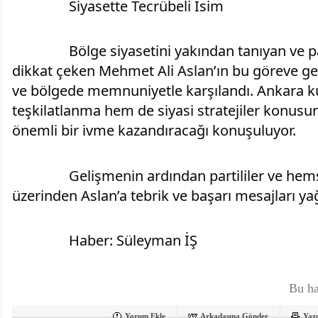
		​Siyasette Tecrübeli İsim
		​Bölge siyasetini yakından tanıyan ve parlamento tecrübesiyle 
dikkat çeken Mehmet Ali Aslan’ın bu göreve geti
ve bölgede memnuniyetle karşılandı. Ankara kul
teşkilatlanma hem de siyasi stratejiler konusund
önemli bir ivme kazandıracağı konuşuluyor.
		​Gelişmenin ardından partililer ve hemşehrileri, sosyal medya 
üzerinden Aslan’a tebrik ve başarı mesajları yağ
		​Haber: Süleyman İŞ
Bu ha
Yorum Ekle
Arkadaşına Gönder
Yaz