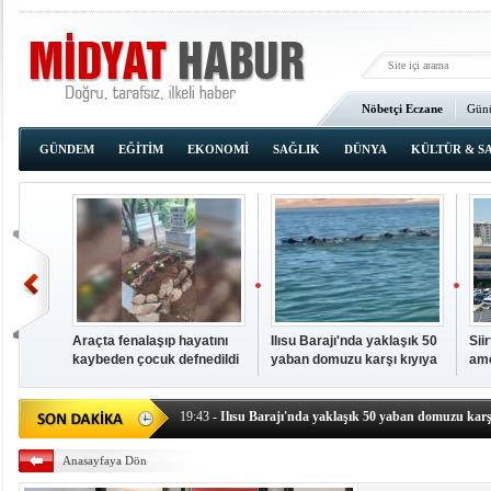
Nöbetçi Eczane
Günü
Ana Sayfa
GÜNDEM
EĞİTİM
EKONOMİ
SAĞLIK
DÜNYA
KÜLTÜR & S
Araçta fenalaşıp hayatını
Ilısu Barajı'nda yaklaşık 50
Sii
kaybeden çocuk defnedildi
yaban domuzu karşı kıyıya
ame
00:02
- OKUMAK İÇİN TIKLAYIN
yüzerek geçti
baş
19:44
- Araçta fenalaşıp hayatını kaybeden çocuk defne
19:43
- Ilısu Barajı'nda yaklaşık 50 yaban domuzu karşı
19:42
- Hacıoğlu: UMKE ekipleri bilgi, cesaret ve fedakâ
Anasayfaya Dön
19:08
- Siirt'te açık kalp ameliyatları için geri sayım baş
19:08
- HÜDA PAR Şırnak il başkanı Yalçın: Kuşkonar 