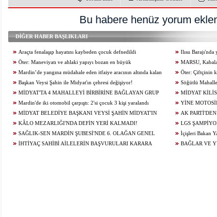
Bu habere henüz yorum eklen
DİĞER HABER BAŞLIKLARI
Araçta fenalaşıp hayatını kaybeden çocuk defnedildi
Ilısu Barajı'nd
Öter: Maneviyatı ve ahlaki yapıyı bozan en büyük
geçti
MARSU, Kabala M
olumsuzluklardan biri de sanal kumardır
Mardin’de yangına müdahale eden itfaiye aracının altında kalan
Yeniliyor
Öter: Çiftçinin
itfaiye eri öldü
Başkan Veysi Şahin ile Midyat'ın çehresi değişiyor!
alınmamalı
Söğütlü Mahalle
MİDYAT'TA 4 MAHALLEYİ BİRBİRİNE BAĞLAYAN GRUP
Ediyor
MİDYAT KİLİS
YOLU YENİLENDİ
Mardin'de iki otomobil çarpıştı: 2'si çocuk 3 kişi yaralandı
YİNE MOTOSİ
MİDYAT BELEDİYE BAŞKANI VEYSİ ŞAHİN MİDYAT'IN
ÇARPIŞTI: 1 YARA
AK PARTİ'DEN
GELECEĞİ İÇİN ÇALIŞIYOR...
KÂLO MEZARLIĞI'NDA DEFİN YERİ KALMADI!
LGS ŞAMPİYO
SAĞLIK-SEN MARDİN ŞUBESİ'NDE 6. OLAĞAN GENEL
KONUĞU OLDU
İçişleri Bakan Y
KURUL HEYECANI YAŞANIYOR!
İHTİYAÇ SAHİBİ AİLELERİN BAŞVURULARI KARARA
BAĞLAR VE 
BAĞLANDI
ÇALIŞMALARI