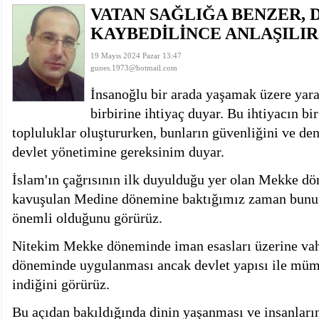
VATAN SAĞLIĞA BENZER, 
istiyor
19:06
- Öter: Maneviyatı ve ahlaki yapıyı bozan en büy
kumardır
18:06
- MARSU, Kabala Mahallesi'nin Yaklaşık 40 Yıllık
KAYBEDİLİNCE ANLAŞILIR
18:14
- VEFAT • Mehmet Ata Baştuğ
13:14
- Mardin’de yangına müdahale eden itfaiye aracının
19 Mayıs 2024 Pazar 13:47
gunes.1973@hotmail.com
13:13
- Başkan Genç, Şırnak'ta dönel kavşak çağrısını y
13:07
- Bakan Memişoğlu: 500 yataklı hastanemizi 2027'
İnsanoğlu bir arada yaşamak üzere yarat
13:06
- Bitlis'te bir kişinin hayatını kaybettiği husumet
birbirine ihtiyaç duyar. Bu ihtiyacın b
13:05
- Öter: Çiftçinin kullandığı mazot, gübre ve ila
topluluklar oluştururken, bunların güvenliğini ve de
13:03
- Batman Üniversitesinin 2026 YKS kontenjanı 2 
devlet yönetimine gereksinim duyar.
İslam'ın çağrısının ilk duyulduğu yer olan Mekke dön
kavuşulan Medine dönemine baktığımız zaman bunun
önemli olduğunu görürüz.
Nitekim Mekke döneminde iman esasları üzerine vah
döneminde uygulanması ancak devlet yapısı ile müm
indiğini görürüz.
Bu açıdan bakıldığında dinin yaşanması ve insanlar