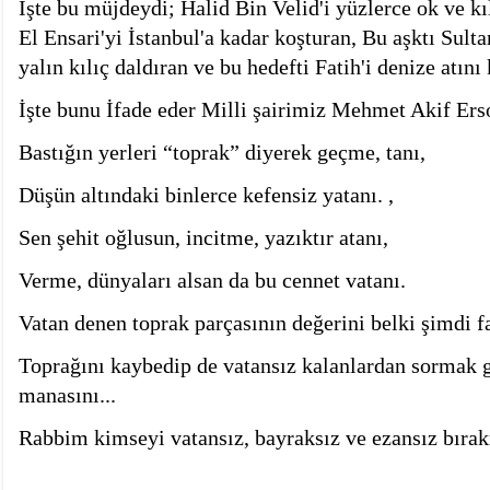
İşte bu müjdeydi; Halid Bin Velid'i yüzlerce ok ve kı
El Ensari'yi İstanbul'a kadar koşturan, Bu aşktı Sult
yalın kılıç daldıran ve bu hedefti Fatih'i denize atını
İşte bunu İfade eder Milli şairimiz Mehmet Akif Ers
Bastığın yerleri “toprak” diyerek geçme, tanı,
Düşün altındaki binlerce kefensiz yatanı. ,
Sen şehit oğlusun, incitme, yazıktır atanı,
Verme, dünyaları alsan da bu cennet vatanı.
Vatan denen toprak parçasının değerini belki şimdi f
Toprağını kaybedip de vatansız kalanlardan sormak g
manasını...
Rabbim kimseyi vatansız, bayraksız ve ezansız bıra