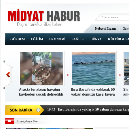
Nöbetçi Eczane
Günü
Ana Sayfa
GÜNDEM
EĞİTİM
EKONOMİ
SAĞLIK
DÜNYA
KÜLTÜR & S
Araçta fenalaşıp hayatını
Ilısu Barajı'nda yaklaşık 50
Sii
kaybeden çocuk defnedildi
yaban domuzu karşı kıyıya
ame
00:02
- OKUMAK İÇİN TIKLAYIN
yüzerek geçti
baş
19:44
- Araçta fenalaşıp hayatını kaybeden çocuk defne
19:43
- Ilısu Barajı'nda yaklaşık 50 yaban domuzu karşı
19:42
- Hacıoğlu: UMKE ekipleri bilgi, cesaret ve fedakâ
Anasayfaya Dön
19:08
- Siirt'te açık kalp ameliyatları için geri sayım baş
19:08
- HÜDA PAR Şırnak il başkanı Yalçın: Kuşkonar 