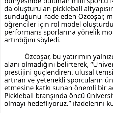
bünyesinde bulunan milli sporcu R
da oluşturulan pickleball altyapısı
sunduğunu ifade eden Özcoşar, mill
öğrenciler için rol model oluşturd
performans sporlarına yönelik mo
artırdığını söyledi.
Özcoşar, bu yatırımın yalnızca
alanı olmadığını belirterek, “Üniver
prestijini güçlendiren, ulusal temsi
artıran ve yetenekli sporcuların üni
etmesine katkı sunan önemli bir ad
Pickleball branşında öncü üniversit
olmayı hedefliyoruz.” ifadelerini ku