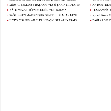
MİDYAT BELEDİYE BAŞKANI VEYSİ ŞAHİN MİDYAT'IN
ÇARPIŞTI: 1 YARA
AK PARTİ'DEN
GELECEĞİ İÇİN ÇALIŞIYOR...
KÂLO MEZARLIĞI'NDA DEFİN YERİ KALMADI!
LGS ŞAMPİYO
SAĞLIK-SEN MARDİN ŞUBESİ'NDE 6. OLAĞAN GENEL
KONUĞU OLDU
İçişleri Bakan Y
KURUL HEYECANI YAŞANIYOR!
İHTİYAÇ SAHİBİ AİLELERİN BAŞVURULARI KARARA
BAĞLAR VE 
BAĞLANDI
ÇALIŞMALARI