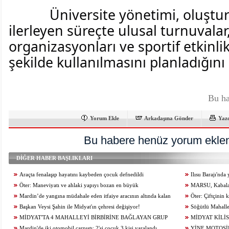
Üniversite yönetimi, oluştur
ilerleyen süreçte ulusal turnuvalar,
organizasyonları ve sportif etkinlik
şekilde kullanılmasını planladığını b
Bu ha
Yorum Ekle
Arkadaşına Gönder
Yaz
Bu habere henüz yorum eklen
DİĞER HABER BAŞLIKLARI
Araçta fenalaşıp hayatını kaybeden çocuk defnedildi
Ilısu Barajı'nd
Öter: Maneviyatı ve ahlaki yapıyı bozan en büyük
geçti
MARSU, Kabala M
olumsuzluklardan biri de sanal kumardır
Mardin’de yangına müdahale eden itfaiye aracının altında kalan
Yeniliyor
Öter: Çiftçinin
itfaiye eri öldü
Başkan Veysi Şahin ile Midyat'ın çehresi değişiyor!
alınmamalı
Söğütlü Mahalle
MİDYAT'TA 4 MAHALLEYİ BİRBİRİNE BAĞLAYAN GRUP
Ediyor
MİDYAT KİLİS
YOLU YENİLENDİ
Mardin'de iki otomobil çarpıştı: 2'si çocuk 3 kişi yaralandı
YİNE MOTOSİ