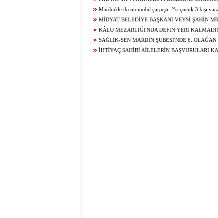
YOLU YENİLENDİ
Mardin'de iki otomobil çarpıştı: 2'si çocuk 3 kişi yar
MİDYAT BELEDİYE BAŞKANI VEYSİ ŞAHİN Mİ
GELECEĞİ İÇİN ÇALIŞIYOR...
KÂLO MEZARLIĞI'NDA DEFİN YERİ KALMADI
SAĞLIK-SEN MARDİN ŞUBESİ'NDE 6. OLAĞAN
KURUL HEYECANI YAŞANIYOR!
İHTİYAÇ SAHİBİ AİLELERİN BAŞVURULARI K
BAĞLANDI