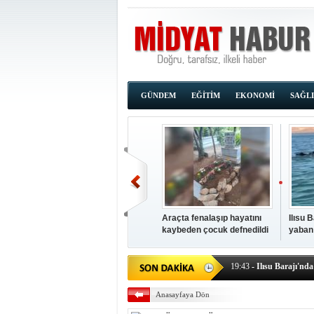
GÜNDEM
EĞİTİM
EKONOMİ
SAĞL
Araçta fenalaşıp hayatını
Ilısu 
kaybeden çocuk defnedildi
yaban
00:02
- OKUMAK İÇİ
yüzere
19:44
- Araçta fenalaşı
19:43
- Ilısu Barajı'nd
19:42
- Hacıoğlu: UMKE e
Anasayfaya Dön
19:08
- Siirt'te açık kal
19:08
- HÜDA PAR Şırna