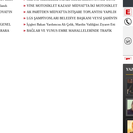
alandı
YİNE MOTOSİKLET KAZASI! MİDYAT'TA İKİ MOTOSİKLET
DYAT'IN
ÇARPIŞTI: 1 YARALI
AK PARTİ'DEN MİDYAT'TA İSTİŞARE TOPLANTISI YAPILDI
!
LGS ŞAMPİYONLARI BELEDİYE BAŞKANI VEYSİ ŞAHİN'İN
 GENEL
KONUĞU OLDU
İçişleri Bakan Yardımcısı Ali Çelik, Mardin Valiliğini Ziyaret Etti
ARARA
BAĞLAR VE YUNUS EMRE MAHALLELERİNDE TRAFİK
ÇALIŞMALARI
YA