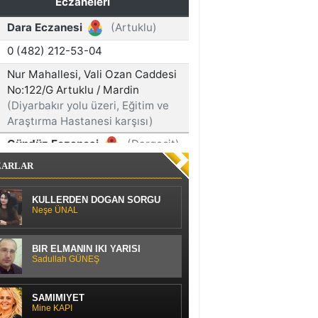
ZARLAR
KÜLLERDEN DOĞAN SORGU
Neşe ÜNAL
BİR ELMANIN İKİ YARISI
Sadullah GÜNEŞ
SAMİMİYET
Mine KAPI