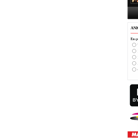
AN
En ço