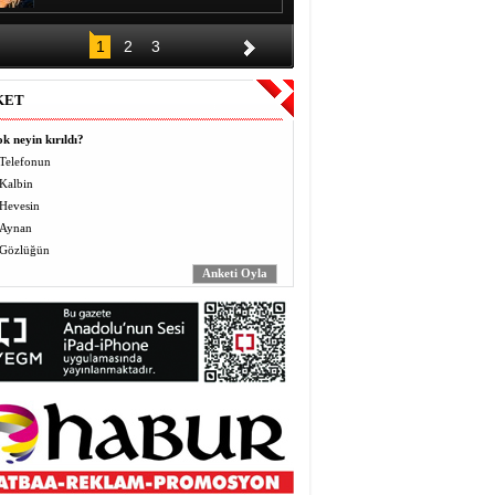
DÜĞÜNÜN ALKIŞI BİR GECE,
1
2
3
BORCU KAÇ YIL?
Halil EL
KET
Vermek (Mahbo) ve Almak
(Masbo): Anlayış ve Bilinç
k neyin kırıldı?
Yusuf BEĞTAŞ
Telefonun
Kalbin
ÖĞRETMENLER BÖYLE ZULÜM
Hevesin
GÖRMEDİ
Abdulaziz ALTEKİN
Aynan
Gözlüğün
AVZER
Mahabat İskenderoğlu
TAVUKLAR İŞLERİNİ İHMAL
EDİNCE
Mecit Akgül