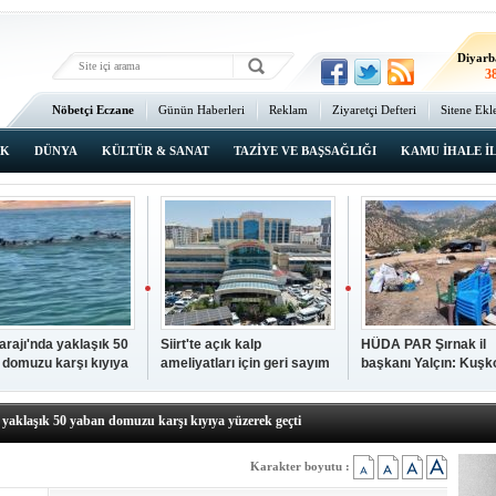
Ma
4
Diyarb
3
Bat
Nöbetçi Eczane
Günün Haberleri
Reklam
Ziyaretçi Defteri
Sitene Ekl
3
Ana Sayfa
Şı
3
IK
DÜNYA
KÜLTÜR & SANAT
TAZİYE VE BAŞSAĞLIĞI
KAMU İHALE İ
İsta
3
Barajı'nda yaklaşık 50
Siirt'te açık kalp
HÜDA PAR Şırnak il
 domuzu karşı kıyıya
ameliyatları için geri sayım
başkanı Yalçın: Kuşk
N TIKLAYIN
k geçti
başladı
Köyü sakinleri, köyle
p hayatını kaybeden çocuk defnedildi
dönmek istiyor
a yaklaşık 50 yaban domuzu karşı kıyıya yüzerek geçti
kipleri bilgi, cesaret ve fedakârlıklarıyla hayat kurtarıyor
p ameliyatları için geri sayım başladı
Karakter boyutu :
k il başkanı Yalçın: Kuşkonar Köyü sakinleri, köylerine dönmek