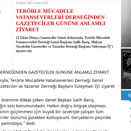
24 Ekim 2025 Cuma 23:55
ı ve ahlaki yapıyı bozan en büyük olumsuzluklardan biri de sanal
TERÖRLE MÜCADELE
ahallesi'nin Yaklaşık 40 Yıllık Ana İsale Hattını Yeniliyor
VATANSEVERLERİ DERNEĞİNDEN
t Ata Baştuğ
GAZETECİLER GÜNÜNE ANLAMLI
na müdahale eden itfaiye aracının altında kalan itfaiye eri öldü
ZİYARET
rnak'ta dönel kavşak çağrısını yineledi
: 500 yataklı hastanemizi 2027'nin ikinci yarısında hizmete açacağız
21 Ekim Dünya Gazeteciler Günü dolayısıyla, Terörle Mücadele
şinin hayatını kaybettiği husumet barışla son buldu
Vatanseverleri Derneği Genel Başkanı Salih Barış, Midyat
Turabdin Gazeteciler ve Yazarlar Derneği Başkanı Süleyman İŞ’i
 kullandığı mazot, gübre ve ilaçtan ÖTV ve KDV alınmamalı
ziyaret etti.
tesinin 2026 YKS kontenjanı 2 bin 737'ye yükseldi
DERNEĞİNDEN GAZETECİLER GÜNÜNE ANLAMLI ZİYARET
ıyla, Terörle Mücadele Vatanseverleri Derneği Genel
zeteciler ve Yazarlar Derneği Başkanı Süleyman İŞ’i ziyaret
n önemine dikkat çeken Genel Başkan Salih Barış,
eğin sesi konumundadır. Halkın doğru bilgiye ulaşması,
nin güçlenmesi için büyük bir özveriyle çalışan tüm
eciler Günü’nü yürekten kutluyorum. Gerçeklerin peşinde
yanındayız.” dedi.