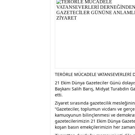
istiyor
19:06
- Öter: Maneviyat
kumardır
18:06
- MARSU, Kabala M
18:14
- VEFAT • Mehme
13:14
- Mardin’de yangı
13:13
- Başkan Genç, Şı
13:07
- Bakan Memişoğlu
13:06
- Bitlis'te bir ki
13:05
- Öter: Çiftçinin
13:03
- Batman Üniversi
TERÖRLE MÜCADELE VATANSEVERLERİ 
21 Ekim Dünya Gazeteciler Günü dolayıs
Başkanı Salih Barış, Midyat Turabdin Ga
etti.
Ziyaret sırasında gazetecilik mesleğini
“Gazeteciler, toplumun vicdanı ve gerç
kamuoyunun bilinçlenmesi ve demokrasi
gazetecilerimizin 21 Ekim Dünya Gazet
koşan basın emekçilerimizin her zaman 