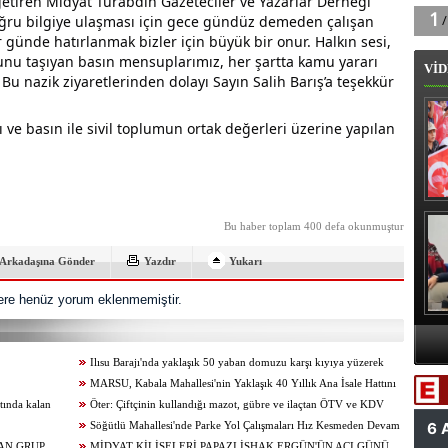
tiren Midyat Turabdin Gazeteciler ve Yazarlar Derneği
ğru bilgiye ulaşması için gece gündüz demeden çalışan
r günde hatırlanmak bizler için büyük bir onur. Halkın sesi,
nu taşıyan basın mensuplarımız, her şartta kamu yararı
VİD
u nazik ziyaretlerinden dolayı Sayın Salih Barış’a teşekkür
ası ve basın ile sivil toplumun ortak değerleri üzerine yapılan
B
Bu haber toplam 400 defa okunmuştur
Arkadaşına Gönder
Yazdır
Yukarı
re henüz yorum eklenmemiştir.
A
Ilısu Barajı'nda yaklaşık 50 yaban domuzu karşı kıyıya yüzerek
Va
geçti
MARSU, Kabala Mahallesi'nin Yaklaşık 40 Yıllık Ana İsale Hattını
tında kalan
Yeniliyor
Öter: Çiftçinin kullandığı mazot, gübre ve ilaçtan ÖTV ve KDV
alınmamalı
Söğütlü Mahallesi'nde Parke Yol Çalışmaları Hız Kesmeden Devam
AN GRUP
Ediyor
MİDYAT KİLİSELERİ PAPAZI İSHAK ERGÜN'ÜN ACI GÜNÜ