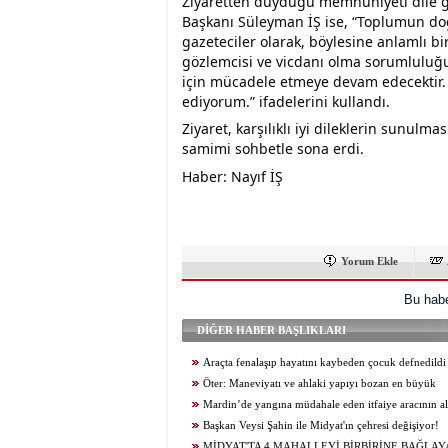
Ziyaretten duyduğu memnuniyeti dile ge
Başkanı Süleyman İŞ ise, “Toplumun do
gazeteciler olarak, böylesine anlamlı bi
gözlemcisi ve vicdanı olma sorumluluğu
için mücadele etmeye devam edecektir. B
ediyorum.” ifadelerini kullandı.
Ziyaret, karşılıklı iyi dileklerin sunulm
samimi sohbetle sona erdi.
Haber: Nayıf İŞ
Yorum Ekle
Bu habe
DİĞER HABER BAŞLIKLARI
Araçta fenalaşıp hayatını kaybeden çocuk defnedildi
Öter: Maneviyatı ve ahlaki yapıyı bozan en büyük
olumsuzluklardan biri de sanal kumardır
Mardin’de yangına müdahale eden itfaiye aracının al
itfaiye eri öldü
Başkan Veysi Şahin ile Midyat'ın çehresi değişiyor!
MİDYAT'TA 4 MAHALLEYİ BİRBİRİNE BAĞLAY