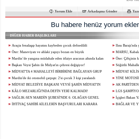
Yorum Ekle
Arkadaşına Gönder
Yaz
Bu habere henüz yorum eklen
DİĞER HABER BAŞLIKLARI
Araçta fenalaşıp hayatını kaybeden çocuk defnedildi
Ilısu Barajı'nd
Öter: Maneviyatı ve ahlaki yapıyı bozan en büyük
geçti
MARSU, Kabala M
olumsuzluklardan biri de sanal kumardır
Mardin’de yangına müdahale eden itfaiye aracının altında kalan
Yeniliyor
Öter: Çiftçinin
itfaiye eri öldü
Başkan Veysi Şahin ile Midyat'ın çehresi değişiyor!
alınmamalı
Söğütlü Mahalle
MİDYAT'TA 4 MAHALLEYİ BİRBİRİNE BAĞLAYAN GRUP
Ediyor
MİDYAT KİLİS
YOLU YENİLENDİ
Mardin'de iki otomobil çarpıştı: 2'si çocuk 3 kişi yaralandı
YİNE MOTOSİ
MİDYAT BELEDİYE BAŞKANI VEYSİ ŞAHİN MİDYAT'IN
ÇARPIŞTI: 1 YARA
AK PARTİ'DEN
GELECEĞİ İÇİN ÇALIŞIYOR...
KÂLO MEZARLIĞI'NDA DEFİN YERİ KALMADI!
LGS ŞAMPİYO
SAĞLIK-SEN MARDİN ŞUBESİ'NDE 6. OLAĞAN GENEL
KONUĞU OLDU
İçişleri Bakan Y
KURUL HEYECANI YAŞANIYOR!
İHTİYAÇ SAHİBİ AİLELERİN BAŞVURULARI KARARA
BAĞLAR VE 
BAĞLANDI
ÇALIŞMALARI