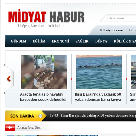
Nöbetçi Eczane
Günü
Ana Sayfa
GÜNDEM
EĞİTİM
EKONOMİ
SAĞLIK
DÜNYA
KÜLTÜR & S
Araçta fenalaşıp hayatını
Ilısu Barajı'nda yaklaşık 50
Sii
kaybeden çocuk defnedildi
yaban domuzu karşı kıyıya
ame
00:02
- OKUMAK İÇİN TIKLAYIN
yüzerek geçti
baş
19:44
- Araçta fenalaşıp hayatını kaybeden çocuk defne
19:43
- Ilısu Barajı'nda yaklaşık 50 yaban domuzu karşı
19:42
- Hacıoğlu: UMKE ekipleri bilgi, cesaret ve fedakâ
Anasayfaya Dön
19:08
- Siirt'te açık kalp ameliyatları için geri sayım baş
19:08
- HÜDA PAR Şırnak il başkanı Yalçın: Kuşkonar 