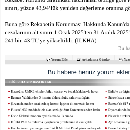
sınırı, yüzde 43,94’lük yeniden değerleme oranına g
Buna göre Rekabetin Korunması Hakkında Kanun'da 
cezalarının alt sınırı 1 Ocak 2025'ten 31 Aralık 2025
241 bin 43 TL’ye yükseltildi. (İLKHA)
Bu ha
Yorum Ekle
Arkadaşına Gönder
Yaz
Bu habere henüz yorum eklen
DİĞER HABER BAŞLIKLARI
Hacıoğlu: UMKE ekipleri bilgi, cesaret ve fedakârlıklarıyla hayat
Bitlis'te bir ki
kurtarıyor
Batman Valiliğinden 3 kişinin öldürüldüğü saldırıya ilişkin
Siirt'te kaya pa
açıklama
Şirvan'da maden ocağında iş kazası: İşçinin iki parmağı koptu
kaybetti
Batman'da 617 m
Filistin'i 630 maddede ele alan sözlüğe Siirt Üniversitesinden katkı
Diyarbakır'da b
Dicle Elektrik modern aydınlatmada ilk sırada
kurtuldu
Elektrik direkl
HÜDA PAR Kurtalan'da uyuşturucu problemine dikkat çekti
Ay: Amacımız ge
Hac farizasını yerine getiren Siirt İl Müftüsü Pinal görevine başladı
zamanda üreten birey
Bakan Göktaş: S