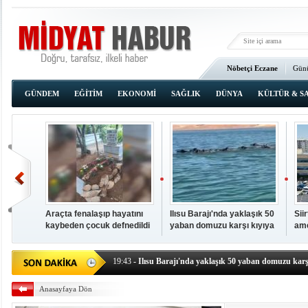
Nöbetçi Eczane
Günü
Ana Sayfa
GÜNDEM
EĞİTİM
EKONOMİ
SAĞLIK
DÜNYA
KÜLTÜR & S
Araçta fenalaşıp hayatını
Ilısu Barajı'nda yaklaşık 50
Sii
kaybeden çocuk defnedildi
yaban domuzu karşı kıyıya
ame
00:02
- OKUMAK İÇİN TIKLAYIN
yüzerek geçti
baş
19:44
- Araçta fenalaşıp hayatını kaybeden çocuk defne
19:43
- Ilısu Barajı'nda yaklaşık 50 yaban domuzu karşı
19:42
- Hacıoğlu: UMKE ekipleri bilgi, cesaret ve fedakâ
Anasayfaya Dön
19:08
- Siirt'te açık kalp ameliyatları için geri sayım baş
19:08
- HÜDA PAR Şırnak il başkanı Yalçın: Kuşkonar 