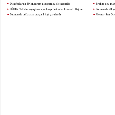
Diyarbakır'da 39 kilogram uyuşturucu ele geçirildi
geçiriyoruz
Eruh'ta dev man
HÜDA PAR'dan uyuşturucuya karşı farkındalık standı: Bağımlı
Batman'da 20 yıl
olma, hür ol
Batman'da takla atan araçta 2 kişi yaralandı
Memur-Sen Diyar
araştırmalarının adr