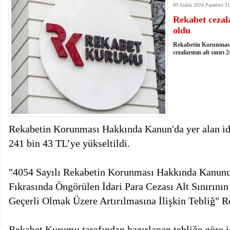
09 Aralık 2024 Pazartesi 1
istiyor
19:06
- Öter: Maneviyatı ve ahlaki yapıyı bozan en büy
Rekabet cezala
kumardır
18:06
- MARSU, Kabala Mahallesi'nin Yaklaşık 40 Yıllık
oldu
18:14
- VEFAT • Mehmet Ata Baştuğ
13:14
- Mardin’de yangına müdahale eden itfaiye aracının
Rekabetin Korunması
13:13
- Başkan Genç, Şırnak'ta dönel kavşak çağrısını y
cezalarının alt sınırı 
13:07
- Bakan Memişoğlu: 500 yataklı hastanemizi 2027'
13:06
- Bitlis'te bir kişinin hayatını kaybettiği husumet
13:05
- Öter: Çiftçinin kullandığı mazot, gübre ve ila
13:03
- Batman Üniversitesinin 2026 YKS kontenjanı 2 
Rekabetin Korunması Hakkında Kanun'da yer alan idari
241 bin 43 TL’ye yükseltildi.
"4054 Sayılı Rekabetin Korunması Hakkında Kanunu
Fıkrasında Öngörülen İdari Para Cezası Alt Sınırını
Geçerli Olmak Üzere Artırılmasına İlişkin Tebliğ" 
Rekabet Kurumu tarafından hazırlanan tebliğe göre id