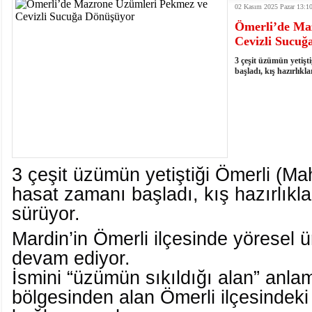
02 Kasım 2025 Pazar 13:1
istiyor
19:06
- Öter: Maneviyatı ve ahlaki yapıyı bozan en büy
Ömerli’de Ma
kumardır
18:06
- MARSU, Kabala Mahallesi'nin Yaklaşık 40 Yıllık
Cevizli Sucuğ
18:14
- VEFAT • Mehmet Ata Baştuğ
13:14
- Mardin’de yangına müdahale eden itfaiye aracının
3 çeşit üzümün yetişt
13:13
- Başkan Genç, Şırnak'ta dönel kavşak çağrısını y
başladı, kış hazırlıkl
13:07
- Bakan Memişoğlu: 500 yataklı hastanemizi 2027'
13:06
- Bitlis'te bir kişinin hayatını kaybettiği husumet
13:05
- Öter: Çiftçinin kullandığı mazot, gübre ve ila
13:03
- Batman Üniversitesinin 2026 YKS kontenjanı 2 
3
çeşit üzümün yetiştiği Ömerli (Ma
hasat zamanı başladı, kış hazırlıkl
sürüyor.
Mardin’in Ömerli ilçesinde yöresel ü
devam ediyor.
İsmini “üzümün sıkıldığı alan” anl
bölgesinden alan Ömerli ilçesindeki