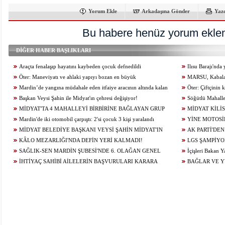
Yorum Ekle
Arkadaşına Gönder
Yaz
Bu habere henüz yorum eklen
DİĞER HABER BAŞLIKLARI
Araçta fenalaşıp hayatını kaybeden çocuk defnedildi
Ilısu Barajı'nd
Öter: Maneviyatı ve ahlaki yapıyı bozan en büyük
geçti
MARSU, Kabala M
olumsuzluklardan biri de sanal kumardır
Mardin’de yangına müdahale eden itfaiye aracının altında kalan
Yeniliyor
Öter: Çiftçinin
itfaiye eri öldü
Başkan Veysi Şahin ile Midyat'ın çehresi değişiyor!
alınmamalı
Söğütlü Mahalle
MİDYAT'TA 4 MAHALLEYİ BİRBİRİNE BAĞLAYAN GRUP
Ediyor
MİDYAT KİLİS
YOLU YENİLENDİ
Mardin'de iki otomobil çarpıştı: 2'si çocuk 3 kişi yaralandı
YİNE MOTOSİ
MİDYAT BELEDİYE BAŞKANI VEYSİ ŞAHİN MİDYAT'IN
ÇARPIŞTI: 1 YARA
AK PARTİ'DEN
GELECEĞİ İÇİN ÇALIŞIYOR...
KÂLO MEZARLIĞI'NDA DEFİN YERİ KALMADI!
LGS ŞAMPİYO
SAĞLIK-SEN MARDİN ŞUBESİ'NDE 6. OLAĞAN GENEL
KONUĞU OLDU
İçişleri Bakan Y
KURUL HEYECANI YAŞANIYOR!
İHTİYAÇ SAHİBİ AİLELERİN BAŞVURULARI KARARA
BAĞLAR VE 
BAĞLANDI
ÇALIŞMALARI