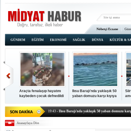
Nöbetçi Eczane
Günü
Ana Sayfa
GÜNDEM
EĞİTİM
EKONOMİ
SAĞLIK
DÜNYA
KÜLTÜR & S
Araçta fenalaşıp hayatını
Ilısu Barajı'nda yaklaşık 50
Sii
kaybeden çocuk defnedildi
yaban domuzu karşı kıyıya
ame
00:02
- OKUMAK İÇİN TIKLAYIN
yüzerek geçti
baş
19:44
- Araçta fenalaşıp hayatını kaybeden çocuk defne
19:43
- Ilısu Barajı'nda yaklaşık 50 yaban domuzu karşı
19:42
- Hacıoğlu: UMKE ekipleri bilgi, cesaret ve fedakâ
Anasayfaya Dön
19:08
- Siirt'te açık kalp ameliyatları için geri sayım baş
19:08
- HÜDA PAR Şırnak il başkanı Yalçın: Kuşkonar 