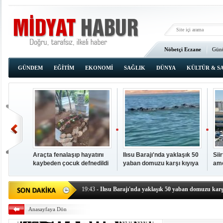
Nöbetçi Eczane
Günü
Ana Sayfa
GÜNDEM
EĞİTİM
EKONOMİ
SAĞLIK
DÜNYA
KÜLTÜR & S
Araçta fenalaşıp hayatını
Ilısu Barajı'nda yaklaşık 50
Sii
kaybeden çocuk defnedildi
yaban domuzu karşı kıyıya
ame
00:02
- OKUMAK İÇİN TIKLAYIN
yüzerek geçti
baş
19:44
- Araçta fenalaşıp hayatını kaybeden çocuk defne
19:43
- Ilısu Barajı'nda yaklaşık 50 yaban domuzu karşı
19:42
- Hacıoğlu: UMKE ekipleri bilgi, cesaret ve fedakâ
Anasayfaya Dön
19:08
- Siirt'te açık kalp ameliyatları için geri sayım baş
19:08
- HÜDA PAR Şırnak il başkanı Yalçın: Kuşkonar 