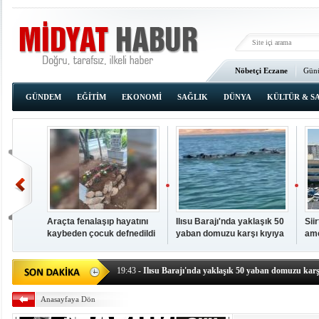
Nöbetçi Eczane
Günü
Ana Sayfa
GÜNDEM
EĞİTİM
EKONOMİ
SAĞLIK
DÜNYA
KÜLTÜR & S
Araçta fenalaşıp hayatını
Ilısu Barajı'nda yaklaşık 50
Sii
kaybeden çocuk defnedildi
yaban domuzu karşı kıyıya
ame
00:02
- OKUMAK İÇİN TIKLAYIN
yüzerek geçti
baş
19:44
- Araçta fenalaşıp hayatını kaybeden çocuk defne
19:43
- Ilısu Barajı'nda yaklaşık 50 yaban domuzu karşı
19:42
- Hacıoğlu: UMKE ekipleri bilgi, cesaret ve fedakâ
Anasayfaya Dön
19:08
- Siirt'te açık kalp ameliyatları için geri sayım baş
19:08
- HÜDA PAR Şırnak il başkanı Yalçın: Kuşkonar 