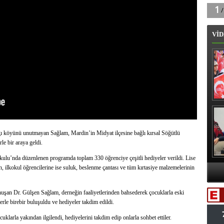
VİD
B
dığı köyünü unutmayan Sağlam, Mardin’in Midyat ilçesine bağlı kırsal Söğütlü
le bir araya geldi.
kulu’nda düzenlenen programda toplam 330 öğrenciye çeşitli hediyeler verildi. Lise
n, ilkokul öğrencilerine ise suluk, beslenme çantası ve tüm kırtasiye malzemelerinin
A
Va
uşan Dr. Gülşen Sağlam, derneğin faaliyetlerinden bahsederek çocuklarla eski
lerle birebir buluşuldu ve hediyeler takdim edildi.
klarla yakından ilgilendi, hediyelerini takdim edip onlarla sohbet ettiler.