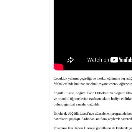
Çocukluk yıllarını geçirdiği ve ilkokul eğitimine başla
Mahallesi’nde bulunan üç okulu ziyaret ederek öğrenciler
Söğütlü Lisesi, Söğütlü Fatih Ortaokulu ve Söğütlü İlko
ve ortaokul öğrencilerine eşofman takımı hediye edilirke
bulunduğu özel çantalar dağıtıldı.
İlk olarak Söğütlü Lisesi’nde düzenlenen programda kon
hatıralarını paylaştı. Ardından sınıflara geçilerek öğrenci
Programa Nar Tanesi Derneği gönüllüleri de katılarak çocu