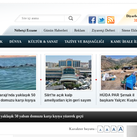
Ma
3
Diyarb
3
Bat
Nöbetçi Eczane
Günün Haberleri
Reklam
Ziyaretçi Defteri
Sitene Ekl
3
Ana Sayfa
Şı
2
IK
DÜNYA
KÜLTÜR & SANAT
TAZİYE VE BAŞSAĞLIĞI
KAMU İHALE İ
İsta
2
Barajı'nda yaklaşık 50
Siirt'te açık kalp
HÜDA PAR Şırnak il
 domuzu karşı kıyıya
ameliyatları için geri sayım
başkanı Yalçın: Kuşk
N TIKLAYIN
k geçti
başladı
Köyü sakinleri, köyle
p hayatını kaybeden çocuk defnedildi
dönmek istiyor
a yaklaşık 50 yaban domuzu karşı kıyıya yüzerek geçti
kipleri bilgi, cesaret ve fedakârlıklarıyla hayat kurtarıyor
p ameliyatları için geri sayım başladı
Karakter boyutu :
k il başkanı Yalçın: Kuşkonar Köyü sakinleri, köylerine dönmek