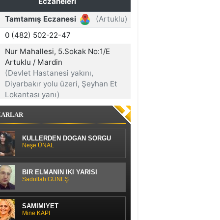
ZARLAR
KÜLLERDEN DOĞAN SORGU
Neşe ÜNAL
BİR ELMANIN İKİ YARISI
Sadullah GÜNEŞ
SAMİMİYET
Mine KAPI