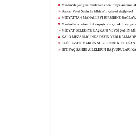
olumsuzluklardan biri de sanal kumardır
Mardin’de yangına müdahale eden itfaiye aracının al
itfaiye eri öldü
Başkan Veysi Şahin ile Midyat'ın çehresi değişiyor!
MİDYAT'TA 4 MAHALLEYİ BİRBİRİNE BAĞLAY
YOLU YENİLENDİ
Mardin'de iki otomobil çarpıştı: 2'si çocuk 3 kişi yar
MİDYAT BELEDİYE BAŞKANI VEYSİ ŞAHİN Mİ
GELECEĞİ İÇİN ÇALIŞIYOR...
KÂLO MEZARLIĞI'NDA DEFİN YERİ KALMADI
SAĞLIK-SEN MARDİN ŞUBESİ'NDE 6. OLAĞAN
KURUL HEYECANI YAŞANIYOR!
İHTİYAÇ SAHİBİ AİLELERİN BAŞVURULARI K
BAĞLANDI