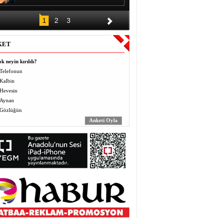
DÜĞÜNÜN ALKIŞI BİR GECE,
1
2
3
BORCU KAÇ YIL?
Halil EL
KET
Vermek (Mahbo) ve Almak
(Masbo): Anlayış ve Bilinç
k neyin kırıldı?
Yusuf BEĞTAŞ
Telefonun
Kalbin
ÖĞRETMENLER BÖYLE ZULÜM
Hevesin
GÖRMEDİ
Abdulaziz ALTEKİN
Aynan
Gözlüğün
AVZER
Mahabat İskenderoğlu
TAVUKLAR İŞLERİNİ İHMAL
EDİNCE
Mecit Akgül