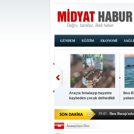
GÜNDEM
EĞİTİM
EKONOMİ
SAĞL
Araçta fenalaşıp hayatını
Ilısu 
kaybeden çocuk defnedildi
yaban
00:02
- OKUMAK İÇİ
yüzere
19:44
- Araçta fenalaşı
19:43
- Ilısu Barajı'nd
19:42
- Hacıoğlu: UMKE e
Anasayfaya Dön
19:08
- Siirt'te açık kal
19:08
- HÜDA PAR Şırna