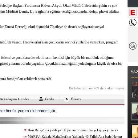
 Belediye Başkan Yardımcısı Rıdvan Akyol, Okul Müdürü Bedrettin Şahin ve çok
Eğitim Müdürü Demir, Dr. Sağlam’a eğitime verdiği katkılardan dolayı plaket takdim
Nar Tanesi Derneği, okul dışındaki 70 aileye de destek sağlayarak sosyal
mutluluk yaşadı. Hediyelerini alan çocukların sevinci yüzlerine yansırken, program
özlemi ve çocuklara destek olmanın kendisi için büyük bir mutluluk olduğunu
üzel yıllarını burada yaşadım. Çocuklarımızın eğitim yolculuğuna küçük de olsa bir
YA
atıra fotoğrafları çekilerek sona erdi.
Bu haber toplam 789 defa okunmuştur
Arkadaşına Gönder
Yazdır
Yukarı
re henüz yorum eklenmemiştir.
Ilısu Barajı'nda yaklaşık 50 yaban domuzu karşı kıyıya yüzerek
geçti
MARSU, Kabala Mahallesi'nin Yaklaşık 40 Yıllık Ana İsale Hattını