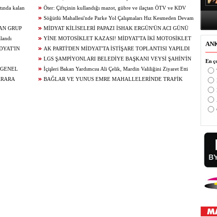
tında kalan
Yeniliyor
Öter: Çiftçinin kullandığı mazot, gübre ve ilaçtan ÖTV ve KDV
alınmamalı
Söğütlü Mahallesi'nde Parke Yol Çalışmaları Hız Kesmeden Devam
AN GRUP
Ediyor
MİDYAT KİLİSELERİ PAPAZI İSHAK ERGÜN'ÜN ACI GÜNÜ
alandı
YİNE MOTOSİKLET KAZASI! MİDYAT'TA İKİ MOTOSİKLET
AN
DYAT'IN
ÇARPIŞTI: 1 YARALI
AK PARTİ'DEN MİDYAT'TA İSTİŞARE TOPLANTISI YAPILDI
!
LGS ŞAMPİYONLARI BELEDİYE BAŞKANI VEYSİ ŞAHİN'İN
En ço
 GENEL
KONUĞU OLDU
İçişleri Bakan Yardımcısı Ali Çelik, Mardin Valiliğini Ziyaret Etti
ARARA
BAĞLAR VE YUNUS EMRE MAHALLELERİNDE TRAFİK
ÇALIŞMALARI