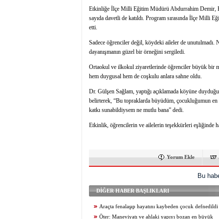
Etkinliğe İlçe Milli Eğitim Müdürü Abdurrahim Demir,
sayıda davetli de katıldı. Program sırasında İlçe Milli 
etti.
Sadece öğrenciler değil, köydeki aileler de unutulmadı. 
dayanışmanın güzel bir örneğini sergiledi.
Ortaokul ve ilkokul ziyaretlerinde öğrenciler büyük bir 
hem duygusal hem de coşkulu anlara sahne oldu.
Dr. Gülşen Sağlam, yaptığı açıklamada köyüne duyduğu 
belirterek, “Bu topraklarda büyüdüm, çocukluğumun en g
katkı sunabildiysem ne mutlu bana” dedi.
Etkinlik, öğrencilerin ve ailelerin teşekkürleri eşliğinde h
Yorum Ekle
Bu habe
DİĞER HABER BAŞLIKLARI
Araçta fenalaşıp hayatını kaybeden çocuk defnedildi
Öter: Maneviyatı ve ahlaki yapıyı bozan en büyük