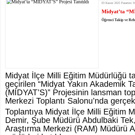
03 Kasım 2025 Pazartesi 1
istiyor
19:06
- Öter: Maneviyatı ve ahlaki yapıyı bozan en büy
Midyat’ta “Mİ
kumardır
18:06
- MARSU, Kabala Mahallesi'nin Yaklaşık 40 Yıllık
18:14
- VEFAT • Mehmet Ata Baştuğ
Öğrenci Takip ve Reh
13:14
- Mardin’de yangına müdahale eden itfaiye aracının
13:13
- Başkan Genç, Şırnak'ta dönel kavşak çağrısını y
13:07
- Bakan Memişoğlu: 500 yataklı hastanemizi 2027'
13:06
- Bitlis'te bir kişinin hayatını kaybettiği husumet
13:05
- Öter: Çiftçinin kullandığı mazot, gübre ve ila
13:03
- Batman Üniversitesinin 2026 YKS kontenjanı 2 
Midyat İlçe Milli Eğitim Müdürlüğü 
geçirilen “Midyat Yakın Akademik T
(MİDYAT’S)” Projesinin lansman topl
Merkezi Toplantı Salonu’nda gerçekle
Toplantıya Midyat İlçe Milli Eğitim
Demir, Şube Müdürü Abdulbaki Tek,
Araştırma Merkezi (RAM) Müdürü A