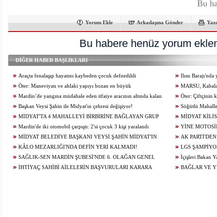
Bu ha
Yorum Ekle
Arkadaşına Gönder
Yaz
Bu habere henüz yorum eklen
DİĞER HABER BAŞLIKLARI
Araçta fenalaşıp hayatını kaybeden çocuk defnedildi
Ilısu Barajı'nd
Öter: Maneviyatı ve ahlaki yapıyı bozan en büyük
geçti
MARSU, Kabala M
olumsuzluklardan biri de sanal kumardır
Mardin’de yangına müdahale eden itfaiye aracının altında kalan
Yeniliyor
Öter: Çiftçinin
itfaiye eri öldü
Başkan Veysi Şahin ile Midyat'ın çehresi değişiyor!
alınmamalı
Söğütlü Mahalle
MİDYAT'TA 4 MAHALLEYİ BİRBİRİNE BAĞLAYAN GRUP
Ediyor
MİDYAT KİLİS
YOLU YENİLENDİ
Mardin'de iki otomobil çarpıştı: 2'si çocuk 3 kişi yaralandı
YİNE MOTOSİ
MİDYAT BELEDİYE BAŞKANI VEYSİ ŞAHİN MİDYAT'IN
ÇARPIŞTI: 1 YARA
AK PARTİ'DEN
GELECEĞİ İÇİN ÇALIŞIYOR...
KÂLO MEZARLIĞI'NDA DEFİN YERİ KALMADI!
LGS ŞAMPİYO
SAĞLIK-SEN MARDİN ŞUBESİ'NDE 6. OLAĞAN GENEL
KONUĞU OLDU
İçişleri Bakan Y
KURUL HEYECANI YAŞANIYOR!
İHTİYAÇ SAHİBİ AİLELERİN BAŞVURULARI KARARA
BAĞLAR VE 
BAĞLANDI
ÇALIŞMALARI