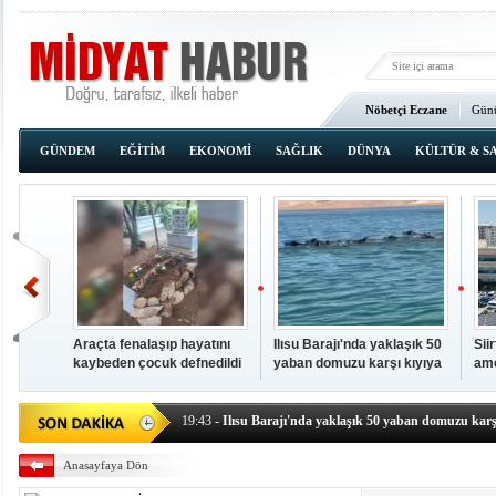
Nöbetçi Eczane
Günü
Ana Sayfa
GÜNDEM
EĞİTİM
EKONOMİ
SAĞLIK
DÜNYA
KÜLTÜR & S
Araçta fenalaşıp hayatını
Ilısu Barajı'nda yaklaşık 50
Sii
kaybeden çocuk defnedildi
yaban domuzu karşı kıyıya
ame
00:02
- OKUMAK İÇİN TIKLAYIN
yüzerek geçti
baş
19:44
- Araçta fenalaşıp hayatını kaybeden çocuk defne
19:43
- Ilısu Barajı'nda yaklaşık 50 yaban domuzu karşı
19:42
- Hacıoğlu: UMKE ekipleri bilgi, cesaret ve fedakâ
Anasayfaya Dön
19:08
- Siirt'te açık kalp ameliyatları için geri sayım baş
19:08
- HÜDA PAR Şırnak il başkanı Yalçın: Kuşkonar 