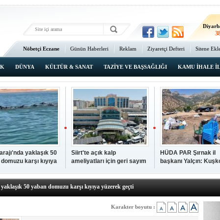
Ma
3
Diyarb
3
Bat
Nöbetçi Eczane
Günün Haberleri
Reklam
Ziyaretçi Defteri
Sitene Ekl
4
Ana Sayfa
Şı
3
IK
DÜNYA
KÜLTÜR & SANAT
TAZİYE VE BAŞSAĞLIĞI
KAMU İHALE İ
İsta
2
Barajı'nda yaklaşık 50
Siirt'te açık kalp
HÜDA PAR Şırnak il
 domuzu karşı kıyıya
ameliyatları için geri sayım
başkanı Yalçın: Kuşk
N TIKLAYIN
k geçti
başladı
Köyü sakinleri, köyle
p hayatını kaybeden çocuk defnedildi
dönmek istiyor
a yaklaşık 50 yaban domuzu karşı kıyıya yüzerek geçti
kipleri bilgi, cesaret ve fedakârlıklarıyla hayat kurtarıyor
p ameliyatları için geri sayım başladı
Karakter boyutu :
k il başkanı Yalçın: Kuşkonar Köyü sakinleri, köylerine dönmek