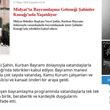
27 Mayıs 2026 Çarşamba 13:41
ı ve ahlaki yapıyı bozan en büyük olumsuzluklardan biri de sanal
Midyat’ta Bayramlaşma Geleneği Şahinler
ahallesi'nin Yaklaşık 40 Yıllık Ana İsale Hattını Yeniliyor
Konağı’nda Yaşatılıyor
t Ata Baştuğ
na müdahale eden itfaiye aracının altında kalan itfaiye eri öldü
Midyat Belediye Başkanı Veysi Şahin, Kurban Bayramı
rnak'ta dönel kavşak çağrısını yineledi
dolayısıyla vatandaşlarla bayramlaşmak üzere Şahinler
Konağı’nda tebrikleri kabul ediyor.
: 500 yataklı hastanemizi 2027'nin ikinci yarısında hizmete açacağız
şinin hayatını kaybettiği husumet barışla son buldu
 kullandığı mazot, gübre ve ilaçtan ÖTV ve KDV alınmamalı
tesinin 2026 YKS kontenjanı 2 bin 737'ye yükseldi
i Şahin, Kurban Bayramı dolayısıyla vatandaşlarla 
’nda tebrikleri kabul ediyor. Bayramın manevi 
a çok sayıda vatandaş, Kamu Kurum çalışanları ve 
ilcisi ve kanaat önderi bir araya geldi.
şen bayramlaşma programında vatandaşlarla tek tek 
birlik, beraberlik ve kardeşlik duygularını 
ade etti.