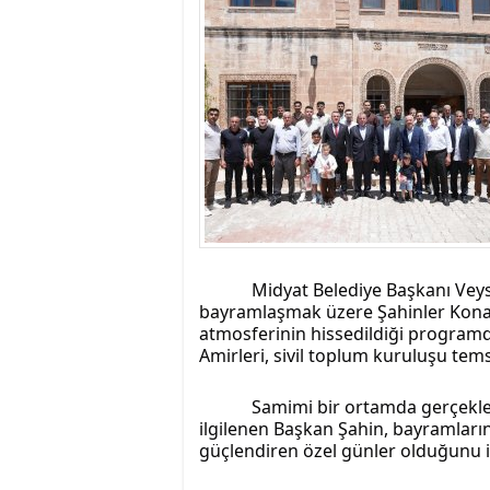
istiyor
19:06
- Öter: Maneviyat
kumardır
18:06
- MARSU, Kabala M
18:14
- VEFAT • Mehme
13:14
- Mardin’de yangı
13:13
- Başkan Genç, Şı
13:07
- Bakan Memişoğlu
13:06
- Bitlis'te bir ki
13:05
- Öter: Çiftçinin
13:03
- Batman Üniversi
Midyat Belediye Başkanı Veys
bayramlaşmak üzere Şahinler Konağı
atmosferinin hissedildiği programd
Amirleri, sivil toplum kuruluşu tems
Samimi bir ortamda gerçekle
ilgilenen Başkan Şahin, bayramların 
güçlendiren özel günler olduğunu if