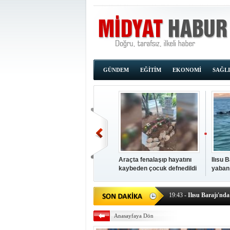
GÜNDEM
EĞİTİM
EKONOMİ
SAĞL
Araçta fenalaşıp hayatını
Ilısu 
kaybeden çocuk defnedildi
yaban
00:02
- OKUMAK İÇİ
yüzere
19:44
- Araçta fenalaşı
19:43
- Ilısu Barajı'nd
19:42
- Hacıoğlu: UMKE e
Anasayfaya Dön
19:08
- Siirt'te açık kal
19:08
- HÜDA PAR Şırna