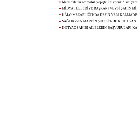
YOLU YENİLENDİ
Mardin'de iki otomobil çarpıştı: 2'si çocuk 3 kişi yar
MİDYAT BELEDİYE BAŞKANI VEYSİ ŞAHİN Mİ
GELECEĞİ İÇİN ÇALIŞIYOR...
KÂLO MEZARLIĞI'NDA DEFİN YERİ KALMADI
SAĞLIK-SEN MARDİN ŞUBESİ'NDE 6. OLAĞAN
KURUL HEYECANI YAŞANIYOR!
İHTİYAÇ SAHİBİ AİLELERİN BAŞVURULARI K
BAĞLANDI