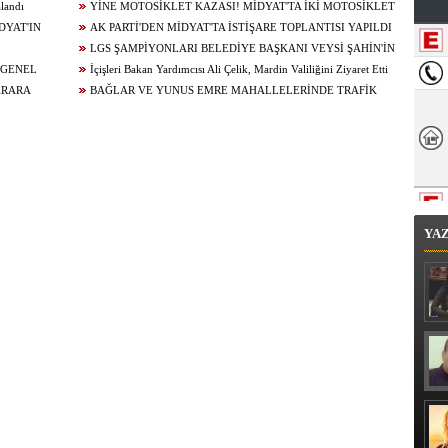
alandı
YİNE MOTOSİKLET KAZASI! MİDYAT'TA İKİ MOTOSİKLET
DYAT'IN
ÇARPIŞTI: 1 YARALI
AK PARTİ'DEN MİDYAT'TA İSTİŞARE TOPLANTISI YAPILDI
!
LGS ŞAMPİYONLARI BELEDİYE BAŞKANI VEYSİ ŞAHİN'İN
 GENEL
KONUĞU OLDU
İçişleri Bakan Yardımcısı Ali Çelik, Mardin Valiliğini Ziyaret Etti
ARARA
BAĞLAR VE YUNUS EMRE MAHALLELERİNDE TRAFİK
ÇALIŞMALARI
YA