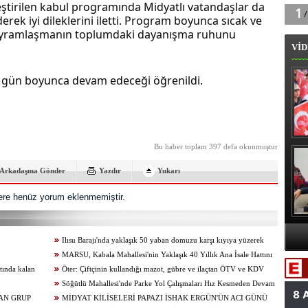
ştirilen kabul programında Midyatlı vatandaşlar da 
rek iyi dileklerini iletti. Program boyunca sıcak ve 
ayramlaşmanın toplumdaki dayanışma ruhunu 
VİD
gün boyunca devam edeceği öğrenildi.
Bu haber toplam 397 defa okunmuştur
B
Arkadaşına Gönder
Yazdır
Yukarı
re henüz yorum eklenmemiştir.
A
Ilısu Barajı'nda yaklaşık 50 yaban domuzu karşı kıyıya yüzerek
geçti
MARSU, Kabala Mahallesi'nin Yaklaşık 40 Yıllık Ana İsale Hattını
Va
tında kalan
Yeniliyor
Öter: Çiftçinin kullandığı mazot, gübre ve ilaçtan ÖTV ve KDV
alınmamalı
Söğütlü Mahallesi'nde Parke Yol Çalışmaları Hız Kesmeden Devam
AN GRUP
Ediyor
MİDYAT KİLİSELERİ PAPAZI İSHAK ERGÜN'ÜN ACI GÜNÜ