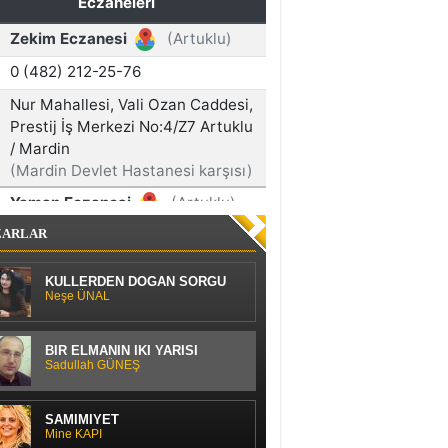
ZARLAR
KÜLLERDEN DOĞAN SORGU
Neşe ÜNAL
BİR ELMANIN İKİ YARISI
Sadullah GÜNEŞ
SAMİMİYET
Mine KAPI