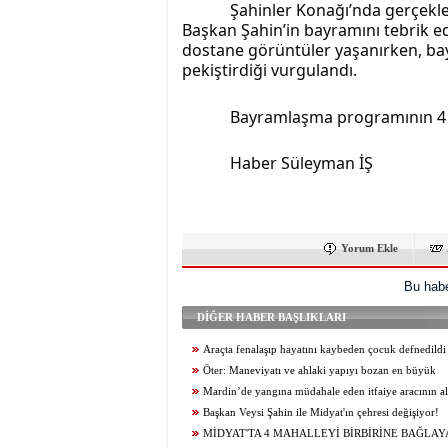
Şahinler Konağı’nda gerçekle
Başkan Şahin’in bayramını tebrik ede
dostane görüntüler yaşanırken, b
pekiştirdiği vurgulandı.
Bayramlaşma programının 4 
Haber Süleyman İŞ
Yorum Ekle
Bu habe
DİĞER HABER BAŞLIKLARI
Araçta fenalaşıp hayatını kaybeden çocuk defnedildi
Öter: Maneviyatı ve ahlaki yapıyı bozan en büyük
olumsuzluklardan biri de sanal kumardır
Mardin’de yangına müdahale eden itfaiye aracının al
itfaiye eri öldü
Başkan Veysi Şahin ile Midyat'ın çehresi değişiyor!
MİDYAT'TA 4 MAHALLEYİ BİRBİRİNE BAĞLAY