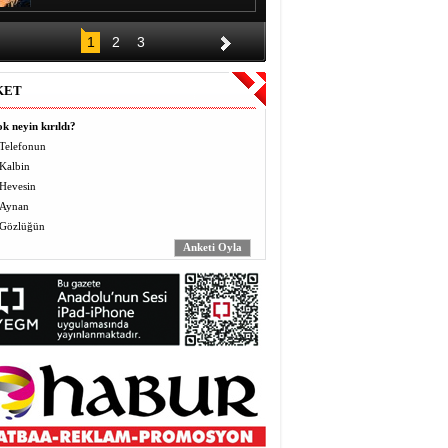
DÜĞÜNÜN ALKIŞI BİR GECE,
1
2
3
BORCU KAÇ YIL?
Halil EL
KET
Vermek (Mahbo) ve Almak
(Masbo): Anlayış ve Bilinç
k neyin kırıldı?
Yusuf BEĞTAŞ
Telefonun
Kalbin
ÖĞRETMENLER BÖYLE ZULÜM
Hevesin
GÖRMEDİ
Abdulaziz ALTEKİN
Aynan
Gözlüğün
AVZER
Mahabat İskenderoğlu
TAVUKLAR İŞLERİNİ İHMAL
EDİNCE
Mecit Akgül