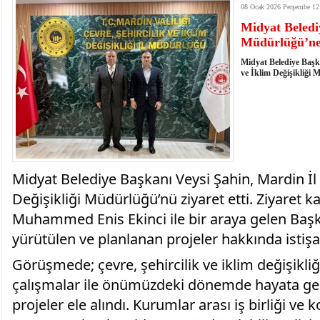
08 Ocak 2026 Perşembe 12
istiyor
19:06
- Öter: Maneviyatı ve ahlaki yapıyı bozan en büy
Midyat Beledi
kumardır
18:06
- MARSU, Kabala Mahallesi'nin Yaklaşık 40 Yıllık
Müdürlüğü’ne
18:14
- VEFAT • Mehmet Ata Baştuğ
13:14
- Mardin’de yangına müdahale eden itfaiye aracının
Midyat Belediye Başka
13:13
- Başkan Genç, Şırnak'ta dönel kavşak çağrısını y
ve İklim Değişikliği 
13:07
- Bakan Memişoğlu: 500 yataklı hastanemizi 2027'
13:06
- Bitlis'te bir kişinin hayatını kaybettiği husumet
13:05
- Öter: Çiftçinin kullandığı mazot, gübre ve ila
13:03
- Batman Üniversitesinin 2026 YKS kontenjanı 2 
Midyat Belediye Başkanı Veysi Şahin, Mardin İl Ç
Değişikliği Müdürlüğü’nü ziyaret etti. Ziyaret
Muhammed Enis Ekinci ile bir araya gelen Başk
yürütülen ve planlanan projeler hakkında istiş
Görüşmede; çevre, şehircilik ve iklim değişikl
çalışmalar ile önümüzdeki dönemde hayata geç
projeler ele alındı. Kurumlar arası iş birliği 