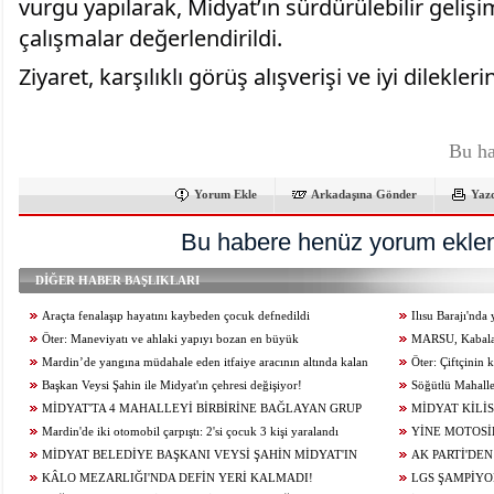
vurgu yapılarak, Midyat’ın sürdürülebilir geliş
çalışmalar değerlendirildi.
Ziyaret, karşılıklı görüş alışverişi ve iyi dilekle
Bu ha
Yorum Ekle
Arkadaşına Gönder
Yaz
Bu habere henüz yorum eklen
DİĞER HABER BAŞLIKLARI
Araçta fenalaşıp hayatını kaybeden çocuk defnedildi
Ilısu Barajı'nd
Öter: Maneviyatı ve ahlaki yapıyı bozan en büyük
geçti
MARSU, Kabala M
olumsuzluklardan biri de sanal kumardır
Mardin’de yangına müdahale eden itfaiye aracının altında kalan
Yeniliyor
Öter: Çiftçinin
itfaiye eri öldü
Başkan Veysi Şahin ile Midyat'ın çehresi değişiyor!
alınmamalı
Söğütlü Mahalle
MİDYAT'TA 4 MAHALLEYİ BİRBİRİNE BAĞLAYAN GRUP
Ediyor
MİDYAT KİLİS
YOLU YENİLENDİ
Mardin'de iki otomobil çarpıştı: 2'si çocuk 3 kişi yaralandı
YİNE MOTOSİ
MİDYAT BELEDİYE BAŞKANI VEYSİ ŞAHİN MİDYAT'IN
ÇARPIŞTI: 1 YARA
AK PARTİ'DEN
GELECEĞİ İÇİN ÇALIŞIYOR...
KÂLO MEZARLIĞI'NDA DEFİN YERİ KALMADI!
LGS ŞAMPİYO