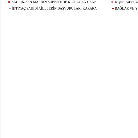
SAĞLIK-SEN MARDİN ŞUBESİ'NDE 6. OLAĞAN GENEL
KONUĞU OLDU
İçişleri Bakan Y
KURUL HEYECANI YAŞANIYOR!
İHTİYAÇ SAHİBİ AİLELERİN BAŞVURULARI KARARA
BAĞLAR VE 
BAĞLANDI
ÇALIŞMALARI