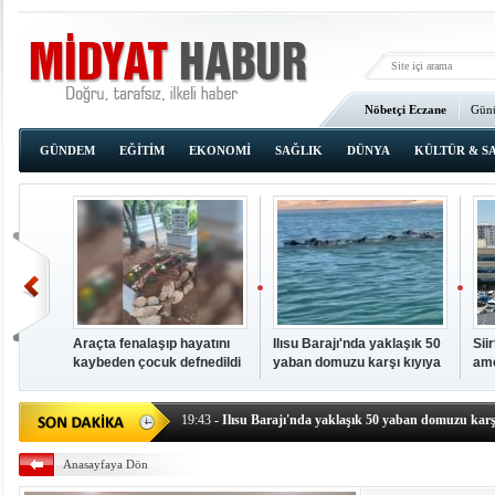
Nöbetçi Eczane
Günü
Ana Sayfa
GÜNDEM
EĞİTİM
EKONOMİ
SAĞLIK
DÜNYA
KÜLTÜR & S
Araçta fenalaşıp hayatını
Ilısu Barajı'nda yaklaşık 50
Sii
kaybeden çocuk defnedildi
yaban domuzu karşı kıyıya
ame
00:02
- OKUMAK İÇİN TIKLAYIN
yüzerek geçti
baş
19:44
- Araçta fenalaşıp hayatını kaybeden çocuk defne
19:43
- Ilısu Barajı'nda yaklaşık 50 yaban domuzu karşı
19:42
- Hacıoğlu: UMKE ekipleri bilgi, cesaret ve fedakâ
Anasayfaya Dön
19:08
- Siirt'te açık kalp ameliyatları için geri sayım baş
19:08
- HÜDA PAR Şırnak il başkanı Yalçın: Kuşkonar 