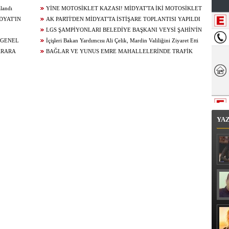
alandı
YİNE MOTOSİKLET KAZASI! MİDYAT'TA İKİ MOTOSİKLET
DYAT'IN
ÇARPIŞTI: 1 YARALI
AK PARTİ'DEN MİDYAT'TA İSTİŞARE TOPLANTISI YAPILDI
!
LGS ŞAMPİYONLARI BELEDİYE BAŞKANI VEYSİ ŞAHİN'İN
 GENEL
KONUĞU OLDU
İçişleri Bakan Yardımcısı Ali Çelik, Mardin Valiliğini Ziyaret Etti
ARARA
BAĞLAR VE YUNUS EMRE MAHALLELERİNDE TRAFİK
ÇALIŞMALARI
YA