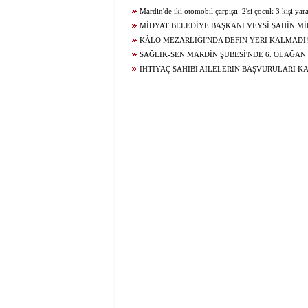
YOLU YENİLENDİ
Mardin'de iki otomobil çarpıştı: 2'si çocuk 3 kişi yar
MİDYAT BELEDİYE BAŞKANI VEYSİ ŞAHİN Mİ
GELECEĞİ İÇİN ÇALIŞIYOR...
KÂLO MEZARLIĞI'NDA DEFİN YERİ KALMADI
SAĞLIK-SEN MARDİN ŞUBESİ'NDE 6. OLAĞAN
KURUL HEYECANI YAŞANIYOR!
İHTİYAÇ SAHİBİ AİLELERİN BAŞVURULARI K
BAĞLANDI