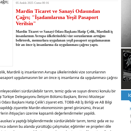
05 Aralık 2025 Cuma 00:16
ı ve ahlaki yapıyı bozan en büyük olumsuzluklardan biri de sanal
Mardin Ticaret ve Sanayi Odasından
ahallesi'nin Yaklaşık 40 Yıllık Ana İsale Hattını Yeniliyor
Çağrı; "İşadamlarına Yeşil Pasaport
t Ata Baştuğ
Verilsin"
na müdahale eden itfaiye aracının altında kalan itfaiye eri öldü
rnak'ta dönel kavşak çağrısını yineledi
Mardin Ticaret ve Sanayi Odası Başkanı Hatip Çelik, Mardinli iş
: 500 yataklı hastanemizi 2027'nin ikinci yarısında hizmete açacağız
insanlarının Avrupa ülkelerindeki vize sorunlarının arttığını
belirterek, memurlara uygulanan yeşil pasaport uygulamasının
şinin hayatını kaybettiği husumet barışla son buldu
bir an önce iş insanlarına da uygulanması çağrısı yaptı.
 kullandığı mazot, gübre ve ilaçtan ÖTV ve KDV alınmamalı
tesinin 2026 YKS kontenjanı 2 bin 737'ye yükseldi
ik, Mardinli iş insanlarının Avrupa ülkelerindeki vize sorunlarının
 pasaport uygulamasının bir an önce iş insanlarına da uygulanması çağrısı
leyecekleri sürdürülebilir tarım, temiz gıda ve suyun direnci konulu bir
liği Türkiye Delegasyonu İletişim Bölümü Başkanı, Birinci Müsteşar
ası Başkanı Hatip Çelik'i ziyaret etti. TOBB-AB İş Birliği ve AB Bilgi
yapıldığı ziyarette Mardin ekonomisinin genel görünümü, ihracat
rlerin ihtiyaçları üzerine kapsamlı değerlendirmeler yapıldı.
uskas'a yaptığı bilgilendirmede sürdürülebilir tarım, temiz gıda ve su
ca odanın bu alanda yürüttüğü çalışmalar, eğitimler ve projeleri dile