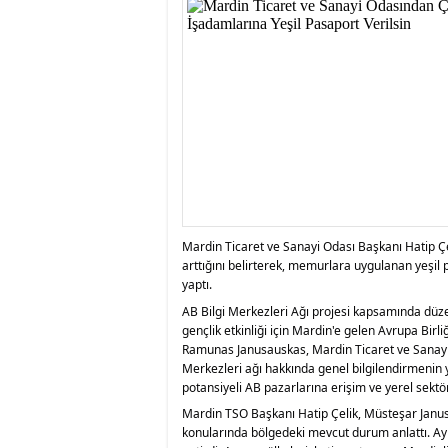
istiyor
19:06
- Öter: Maneviyat
kumardır
18:06
- MARSU, Kabala M
18:14
- VEFAT • Mehme
13:14
- Mardin’de yangı
13:13
- Başkan Genç, Şı
13:07
- Bakan Memişoğlu
13:06
- Bitlis'te bir ki
13:05
- Öter: Çiftçinin
13:03
- Batman Üniversi
Mardin Ticaret ve Sanayi Odası Başkanı Hatip Çel
arttığını belirterek, memurlara uygulanan yeşil
yaptı.
AB Bilgi Merkezleri Ağı projesi kapsamında düzen
gençlik etkinliği için Mardin'e gelen Avrupa Bir
Ramunas Janusauskas, Mardin Ticaret ve Sanayi Od
Merkezleri ağı hakkında genel bilgilendirmenin 
potansiyeli AB pazarlarına erişim ve yerel sektö
Mardin TSO Başkanı Hatip Çelik, Müsteşar Janusa
konularında bölgedeki mevcut durum anlattı. Ayrı