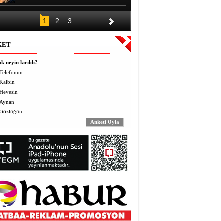
DÜĞÜNÜN ALKIŞI BİR GECE,
1
2
3
BORCU KAÇ YIL?
Halil EL
KET
Vermek (Mahbo) ve Almak
(Masbo): Anlayış ve Bilinç
k neyin kırıldı?
Yusuf BEĞTAŞ
Telefonun
Kalbin
ÖĞRETMENLER BÖYLE ZULÜM
Hevesin
GÖRMEDİ
Abdulaziz ALTEKİN
Aynan
Gözlüğün
AVZER
Mahabat İskenderoğlu
TAVUKLAR İŞLERİNİ İHMAL
EDİNCE
Mecit Akgül