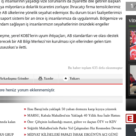
 iş insanlarının yaşadığı vize sorunlarını da ziyarette dile getiren Başkan
ya milyonlarca dolarlık ticaretini zorluyor. İhracatçı firma temsilcilerimiz
e AB ülkelerine yönelik seyahat edemiyor. Bu durum ticari faaliyetlerimizi
saport sistemi bir an önce iş insanlarımıza da uygulanmalı. Bölgemize ve
VİD
ihdam sağlayan iş insanlarımızın seyahatlerinin önündeki engeller
leşme, yerel KOBİ'lerin uyum ihtiyaçları, AB standartları ve olası destek
recek bir AB Bilgi Merkezi'nin kurulması için ellerinden gelen tüm
sauskas'a iletti.
B
Bu haber toplam 635 defa okunmuştur
Arkadaşına Gönder
Yazdır
Yukarı
re henüz yorum eklenmemiştir.
A
Ilısu Barajı'nda yaklaşık 50 yaban domuzu karşı kıyıya yüzerek
Va
geçti
MARSU, Kabala Mahallesi'nin Yaklaşık 40 Yıllık Ana İsale Hattını
tında kalan
Yeniliyor
Öter: Çiftçinin kullandığı mazot, gübre ve ilaçtan ÖTV ve KDV
alınmamalı
Söğütlü Mahallesi'nde Parke Yol Çalışmaları Hız Kesmeden Devam
AN GRUP
Ediyor
MİDYAT KİLİSELERİ PAPAZI İSHAK ERGÜN'ÜN ACI GÜNÜ