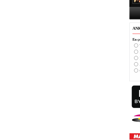
AN
En ço