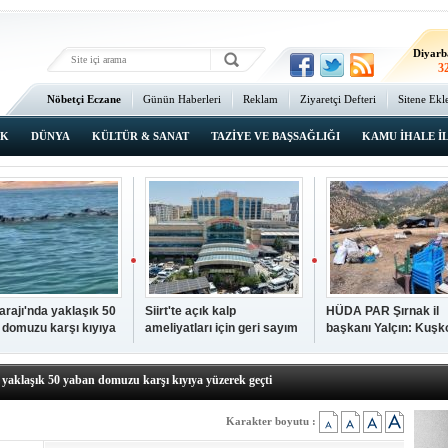
Ma
3
Diyarb
3
Bat
Nöbetçi Eczane
Günün Haberleri
Reklam
Ziyaretçi Defteri
Sitene Ekl
2
Ana Sayfa
Şı
2
IK
DÜNYA
KÜLTÜR & SANAT
TAZİYE VE BAŞSAĞLIĞI
KAMU İHALE İ
İsta
2
Barajı'nda yaklaşık 50
Siirt'te açık kalp
HÜDA PAR Şırnak il
 domuzu karşı kıyıya
ameliyatları için geri sayım
başkanı Yalçın: Kuşk
N TIKLAYIN
k geçti
başladı
Köyü sakinleri, köyle
p hayatını kaybeden çocuk defnedildi
dönmek istiyor
a yaklaşık 50 yaban domuzu karşı kıyıya yüzerek geçti
kipleri bilgi, cesaret ve fedakârlıklarıyla hayat kurtarıyor
p ameliyatları için geri sayım başladı
Karakter boyutu :
k il başkanı Yalçın: Kuşkonar Köyü sakinleri, köylerine dönmek