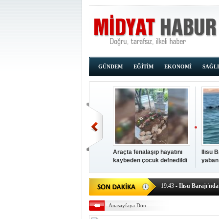
GÜNDEM
EĞİTİM
EKONOMİ
SAĞL
Araçta fenalaşıp hayatını
Ilısu 
kaybeden çocuk defnedildi
yaban
00:02
- OKUMAK İÇİ
yüzere
19:44
- Araçta fenalaşı
19:43
- Ilısu Barajı'nd
19:42
- Hacıoğlu: UMKE e
Anasayfaya Dön
19:08
- Siirt'te açık kal
19:08
- HÜDA PAR Şırna