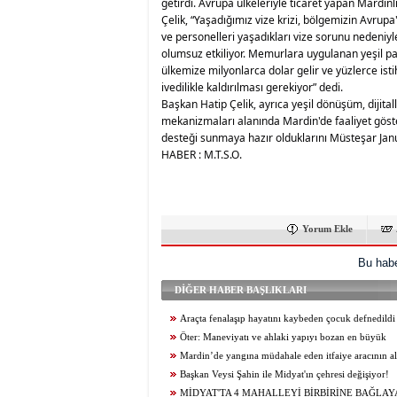
getirdi. Avrupa ülkeleriyle ticaret yapan Mardinli
Çelik, “Yaşadığımız vize krizi, bölgemizin Avrupa'
ve personelleri yaşadıkları vize sorunu nedeniyl
olumsuz etkiliyor. Memurlara uygulanan yeşil pa
ülkemize milyonlarca dolar gelir ve yüzlerce ist
ivedilikle kaldırılması gerekiyor” dedi.
Başkan Hatip Çelik, ayrıca yeşil dönüşüm, dijital
mekanizmaları alanında Mardin'de faaliyet göste
desteği sunmaya hazır olduklarını Müsteşar Janu
HABER : M.T.S.O.
Yorum Ekle
Bu habe
DİĞER HABER BAŞLIKLARI
Araçta fenalaşıp hayatını kaybeden çocuk defnedildi
Öter: Maneviyatı ve ahlaki yapıyı bozan en büyük
olumsuzluklardan biri de sanal kumardır
Mardin’de yangına müdahale eden itfaiye aracının al
itfaiye eri öldü
Başkan Veysi Şahin ile Midyat'ın çehresi değişiyor!
MİDYAT'TA 4 MAHALLEYİ BİRBİRİNE BAĞLAY