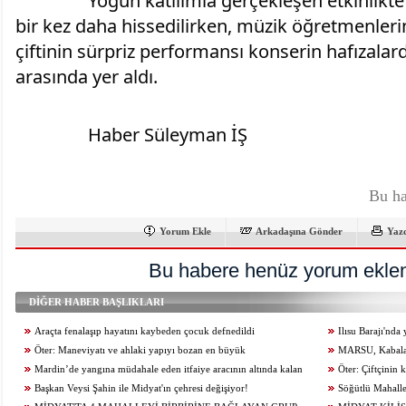
		Yoğun katılımla gerçekleşen etkinlikte sanatın birleştirici gücü 
bir kez daha hissedilirken, müzik öğretmenlerini
çiftinin sürpriz performansı konserin hafızalard
arasında yer aldı.
		Haber Süleyman İŞ
Bu ha
Yorum Ekle
Arkadaşına Gönder
Yaz
Bu habere henüz yorum eklen
DİĞER HABER BAŞLIKLARI
Araçta fenalaşıp hayatını kaybeden çocuk defnedildi
Ilısu Barajı'nd
Öter: Maneviyatı ve ahlaki yapıyı bozan en büyük
geçti
MARSU, Kabala M
olumsuzluklardan biri de sanal kumardır
Mardin’de yangına müdahale eden itfaiye aracının altında kalan
Yeniliyor
Öter: Çiftçinin
itfaiye eri öldü
Başkan Veysi Şahin ile Midyat'ın çehresi değişiyor!
alınmamalı
Söğütlü Mahalle