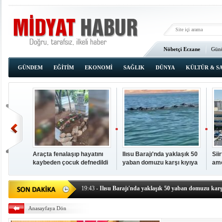
Nöbetçi Eczane
Günü
Ana Sayfa
GÜNDEM
EĞİTİM
EKONOMİ
SAĞLIK
DÜNYA
KÜLTÜR & S
Araçta fenalaşıp hayatını
Ilısu Barajı'nda yaklaşık 50
Sii
kaybeden çocuk defnedildi
yaban domuzu karşı kıyıya
ame
00:02
- OKUMAK İÇİN TIKLAYIN
yüzerek geçti
baş
19:44
- Araçta fenalaşıp hayatını kaybeden çocuk defne
19:43
- Ilısu Barajı'nda yaklaşık 50 yaban domuzu karşı
19:42
- Hacıoğlu: UMKE ekipleri bilgi, cesaret ve fedakâ
Anasayfaya Dön
19:08
- Siirt'te açık kalp ameliyatları için geri sayım baş
19:08
- HÜDA PAR Şırnak il başkanı Yalçın: Kuşkonar 