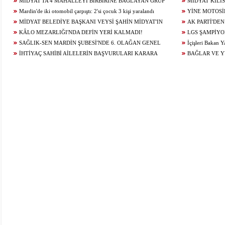
MİDYAT'TA 4 MAHALLEYİ BİRBİRİNE BAĞLAYAN GRUP
Ediyor
MİDYAT KİLİS
YOLU YENİLENDİ
Mardin'de iki otomobil çarpıştı: 2'si çocuk 3 kişi yaralandı
YİNE MOTOSİ
MİDYAT BELEDİYE BAŞKANI VEYSİ ŞAHİN MİDYAT'IN
ÇARPIŞTI: 1 YARA
AK PARTİ'DEN
GELECEĞİ İÇİN ÇALIŞIYOR...
KÂLO MEZARLIĞI'NDA DEFİN YERİ KALMADI!
LGS ŞAMPİYO
SAĞLIK-SEN MARDİN ŞUBESİ'NDE 6. OLAĞAN GENEL
KONUĞU OLDU
İçişleri Bakan Y
KURUL HEYECANI YAŞANIYOR!
İHTİYAÇ SAHİBİ AİLELERİN BAŞVURULARI KARARA
BAĞLAR VE 
BAĞLANDI
ÇALIŞMALARI