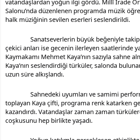
vatandaşlardan yoğun ilgi gördü. Millî İrade O
Salonu’nda düzenlenen programda müzik öğret
halk müziğinin sevilen eserleri seslendirildi.
		Sanatseverlerin büyük beğeniyle takip ettiği konserin en dikkat 
çekici anları ise gecenin ilerleyen saatlerinde y
Kaymakamı Mehmet Kaya’nın sazıyla sahne alma
Kaya’nın seslendirdiği türküler, salonda bulunan
uzun süre alkışlandı.
		Sahnedeki uyumları ve samimi performanslarıyla büyük beğeni 
toplayan Kaya çifti, programa renk katarken ge
kazandırdı. Vatandaşlar zaman zaman türkülere
coşkusunu hep birlikte yaşadı.